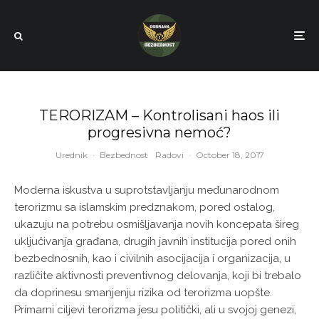
TERORIZAM – Kontrolisani haos ili
progresivna nemoć?
Urednik
·
Bezbednost
Radovi
·
October 18, 2017
Moderna iskustva u suprotstavljanju međunarodnom
terorizmu sa islamskim predznakom, pored ostalog,
ukazuju na potrebu osmišljavanja novih koncepata šireg
uključivanja građana, drugih javnih institucija pored onih
bezbednosnih, kao i civilnih asocijacija i organizacija, u
različite aktivnosti preventivnog delovanja, koji bi trebalo
da doprinesu smanjenju rizika od terorizma uopšte.
Primarni ciljevi terorizma jesu politički, ali u svojoj genezi,