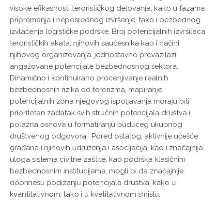
visoke efikasnosti terorističkog delovanja, kako u fazama
pripremanja i neposrednog izvršenje, tako i bezbednog
izvlačenja logističke podrške. Broj potencijalnih izvršilaca
terorističkih akata, njihovih saučesnika kao i načini
njihovog organizovanja, jednostavno prevazilazi
angažovane potencijale bezbednosnog sektora.
Dinamično i kontinuirano procenjivanje realnih
bezbednosnih rizika od terorizma, mapiranje
potencijalnih zona njegovog ispoljavanja moraju biti
prioritetan zadatak svih stručnih potencijala društva i
polazna osnova u formatiranju budućeg ukupnog
društvenog odgovora. Pored ostalog, aktivnije učešće
građana i njihovih udruženja i asocijacija, kao i značajnija
uloga sistema civilne zaštite, kao podrška klasičnim
bezbednosnim institucijama, mogli bi da značajnije
doprinesu podizanju potencijala društva, kako u
kvantitativnom, tako i u kvalitativnom smislu.