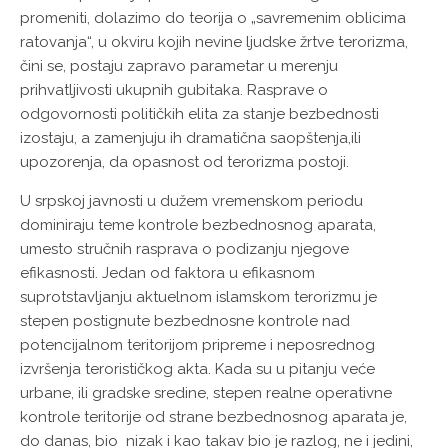
promeniti, dolazimo do teorija o „savremenim oblicima
ratovanja“, u okviru kojih nevine ljudske žrtve terorizma,
čini se, postaju zapravo parametar u merenju
prihvatljivosti ukupnih gubitaka. Rasprave o
odgovornosti političkih elita za stanje bezbednosti
izostaju, a zamenjuju ih dramatična saopštenja,ili
upozorenja, da opasnost od terorizma postoji.
U srpskoj javnosti u dužem vremenskom periodu
dominiraju teme kontrole bezbednosnog aparata,
umesto stručnih rasprava o podizanju njegove
efikasnosti. Jedan od faktora u efikasnom
suprotstavljanju aktuelnom islamskom terorizmu je
stepen postignute bezbednosne kontrole nad
potencijalnom teritorijom pripreme i neposrednog
izvršenja terorističkog akta. Kada su u pitanju veće
urbane, ili gradske sredine, stepen realne operativne
kontrole teritorije od strane bezbednosnog aparata je,
do danas, bio nizak i kao takav bio je razlog, ne i jedini,