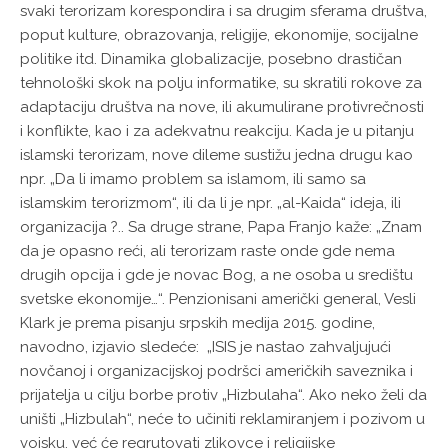
svaki terorizam korespondira i sa drugim sferama društva,
poput kulture, obrazovanja, religije, ekonomije, socijalne
politike itd. Dinamika globalizacije, posebno drastičan
tehnološki skok na polju informatike, su skratili rokove za
adaptaciju društva na nove, ili akumulirane protivrečnosti
i konflikte, kao i za adekvatnu reakciju. Kada je u pitanju
islamski terorizam, nove dileme sustižu jedna drugu kao
npr. „Da li imamo problem sa islamom, ili samo sa
islamskim terorizmom“, ili da li je npr. „al-Kaida“ ideja, ili
organizacija ?.. Sa druge strane, Papa Franjo kaže: „Znam
da je opasno reći, ali terorizam raste onde gde nema
drugih opcija i gde je novac Bog, a ne osoba u središtu
svetske ekonomije…“. Penzionisani američki general, Vesli
Klark je prema pisanju srpskih medija 2015. godine,
navodno, izjavio sledeće: „ISIS je nastao zahvaljujući
novčanoj i organizacijskoj podršci američkih saveznika i
prijatelja u cilju borbe protiv „Hizbulaha“. Ako neko želi da
uništi „Hizbulah“, neće to učiniti reklamiranjem i pozivom u
vojsku, već će regrutovati zlikovce i religijske