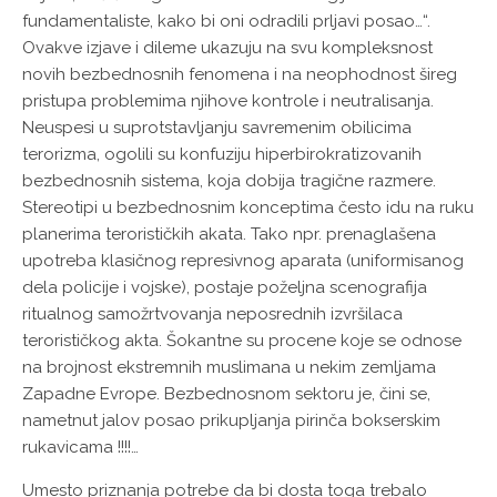
fundamentaliste, kako bi oni odradili prljavi posao…“.
Ovakve izjave i dileme ukazuju na svu kompleksnost
novih bezbednosnih fenomena i na neophodnost šireg
pristupa problemima njihove kontrole i neutralisanja.
Neuspesi u suprotstavljanju savremenim obilicima
terorizma, ogolili su konfuziju hiperbirokratizovanih
bezbednosnih sistema, koja dobija tragične razmere.
Stereotipi u bezbednosnim konceptima često idu na ruku
planerima terorističkih akata. Tako npr. prenaglašena
upotreba klasičnog represivnog aparata (uniformisanog
dela policije i vojske), postaje poželjna scenografija
ritualnog samožrtvovanja neposrednih izvršilaca
terorističkog akta. Šokantne su procene koje se odnose
na brojnost ekstremnih muslimana u nekim zemljama
Zapadne Evrope. Bezbednosnom sektoru je, čini se,
nametnut jalov posao prikupljanja pirinča bokserskim
rukavicama !!!!…
Umesto priznanja potrebe da bi dosta toga trebalo