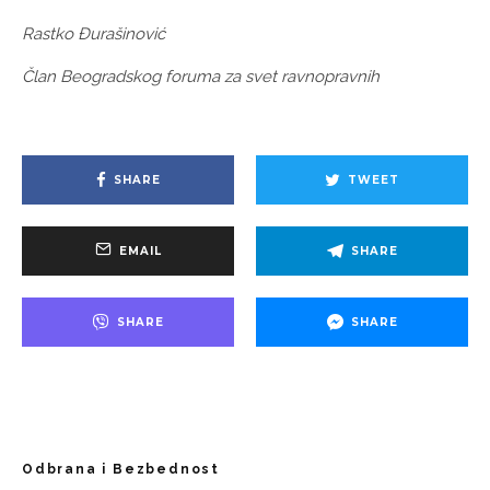
Rastko Đurašinović
Član Beogradskog foruma za svet ravnopravnih
SHARE
TWEET
EMAIL
SHARE
SHARE
SHARE
Odbrana i Bezbednost