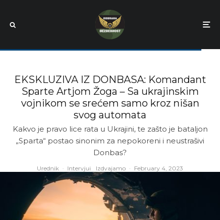
EKSKLUZIVA IZ DONBASA: Komandant
Sparte Artjom Žoga – Sa ukrajinskim
vojnikom se srećem samo kroz nišan
svog automata
Kakvo je pravo lice rata u Ukrajini, te zašto je bataljon
„Sparta“ postao sinonim za nepokoreni i neustrašivi
Donbas?
Urednik
·
Intervjui
Izdvajamo
·
February 4, 2023