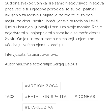
Sudbina svakog vojnika nije samo njegov život i njegova
priča već je tu i njegova porodica. To su bol, patnja i
iskušenja za rodbinu, prijatelje, za roditelje, za oca i
majku, za decu, sestre i braću jer sva ta rodbina i svi ti
ljudi su ispunjeni ljubavlju i brinu za svoje momke. Rat je
najodvratnija i najneprijatnija stvar koja se može desiti u
životu. On je u interesu samo onima koji u njemu ne
učestvuju, već na njemu zarađuju.
Intervjuisala Nataša Jovanović
Autor naslovne fotografije: Sergej Belous
ARTJOM ŽOGA
BATALJON SPARTA
DONBAS
TAGS
EKSKLUZIVA