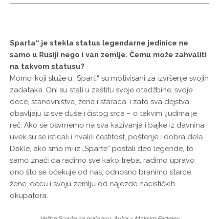
Sparta“ je stekla status legendarne jedinice ne
samo u Rusiji nego i van zemlje. Čemu može zahvaliti
na takvom statusu?
Momci koji služe u „Sparti“ su motivisani za izvršenje svojih
zadataka. Oni su stali u zaštitu svoje otadžbine, svoje
dece, stanovništva, žena i staraca, i zato sva dejstva
obavljaju iz sve duše i čistog srca – o takvim ljudima je
reč. Ako se osvrnemo na sva kazivanja i bajke iz davnina,
uvek su se isticali i hvalili čestitost, poštenje i dobra dela.
Dakle, ako smo mi iz „Sparte“ postali deo legende, to
samo znači da radimo sve kako treba, radimo upravo
ono što se očekuje od nas, odnosno branimo starce,
žene, decu i svoju zemlju od najezde nacističkih
okupatora.
Vežbe Sparte na poligonu, Autor – Maksim Fadejev.