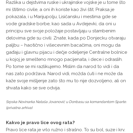
Razlika u dejstvima ruske i ukrajinske vojske je u tome što
mi štitimo civile, a oni ih koriste kao živi štit. Praksa je
pokazala, i u Marijupolju, Lisičansku i mestima gde se
vode gradske borbe, kao sada u Avdejevki, da oni u
principu sve svoje položaje postavljaju u stambenim
delovima gde su civili. Znate, kada po Donjecku otvaraju
paljbu – haotično i višecevnim bacačima, oni mogu da
gađaju i glavnu pijacu i dečje odeljenje Centralne bolnice
u kojoj je smešteno mnogo pacijenata, i dece i odraslih.
Po tome se mi razlikujemo. Mislim da narod to vidi i da
nas zato podržava. Narod vidi, možda ćuti i ne može da
kaže svoje mišljenje zato što mu to nije dozvoljeno, ali on
shvata kako se sve odvija.
Srpska Novinarka Nataša Jovanović u Donbasu sa komandantom Sparte.
(privatna arhiva)
Kakvo je pravo lice ovog rata?
Pravo lice rata je vrlo ružno i strašno. To su bol, suze i krv.