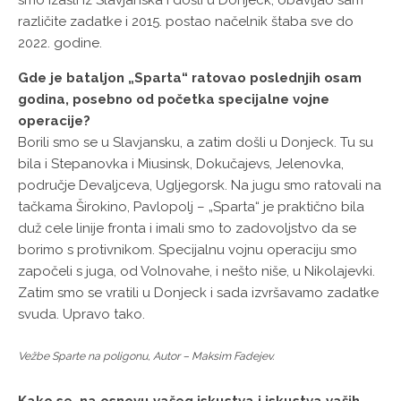
različite zadatke i 2015. postao načelnik štaba sve do
2022. godine.
Gde je bataljon „Sparta“ ratovao poslednjih osam
godina, posebno od početka specijalne vojne
operacije?
Borili smo se u Slavjansku, a zatim došli u Donjeck. Tu su
bila i Stepanovka i Miusinsk, Dokučajevs, Jelenovka,
područje Devaljceva, Ugljegorsk. Na jugu smo ratovali na
tačkama Širokino, Pavlopolj – „Sparta“ je praktično bila
duž cele linije fronta i imali smo to zadovoljstvo da se
borimo s protivnikom. Specijalnu vojnu operaciju smo
započeli s juga, od Volnovahe, i nešto niše, u Nikolajevki.
Zatim smo se vratili u Donjeck i sada izvršavamo zadatke
svuda. Upravo tako.
Vežbe Sparte na poligonu, Autor – Maksim Fadejev.
Kako se, na osnovu vašeg iskustva i iskustva vaših