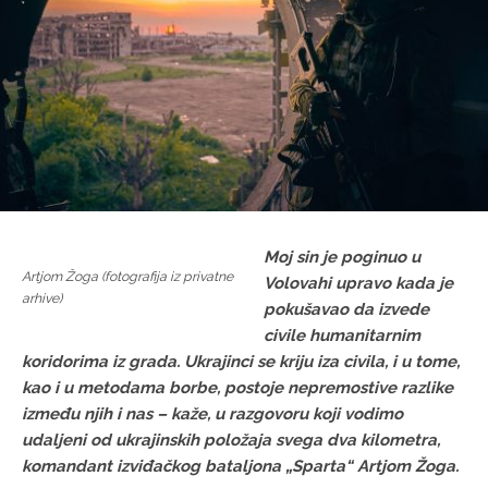
Moj sin je poginuo u
Artjom Žoga (fotografija iz privatne
Volovahi upravo kada je
arhive)
pokušavao da izvede
civile humani
tarnim
koridorima iz grada. Ukrajinci se kriju iza civila, i u tome,
kao i u metodama borbe, postoje nepremostive razlike
između njih i nas – kaže, u razgovoru koji vodimo
udaljeni od ukrajinskih položaja svega dva kilometra,
komandant izviđačkog bataljona „Sparta“ Artjom Žoga.