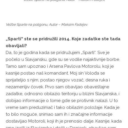
Vežbe Sparte na poligonu, Autor – Maksim Fadejev.
„Sparti“ ste se pridružili 2014. Koje zadatke ste tada
obavljali?
Da, to je godina kada se pridružujem „Sparti“. Sve je
počelo u Slavjansku, gde su se vodile najaktivnije borbe.
Tamo sam upoznao i Arsena Pavlova Motorolu, koji je
kasnije postao naš komandant. Moj sin Volođa se
sprijateljio s njim, postao njegov vozač, desna ruka i
nezamenljiv čovek. Prvo sam obavljao obaveštajne
zadatke, odnosno obilazio teritoriju u blizini Slavjanska, i
dobijao informacije o tome gde se protivnik nalazi. U to
vreme sam preduzimač i tako obilazim položaje. Kada je
to bilo moguće, snimao sam ih i značajne informacije
dostavljao Motoroli, koji ih je prenosio dalje. Kasnije, kada
smo izašli iz Slavjanska i došli u Donjeck, obavljao sam