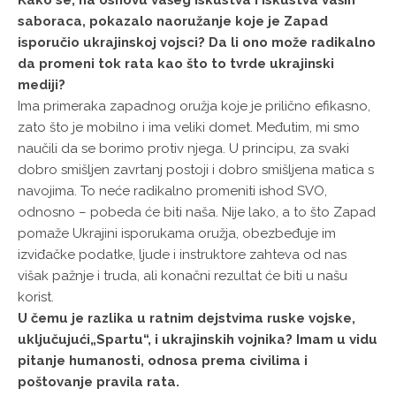
saboraca, pokazalo naoružanje koje je Zapad
isporučio ukrajinskoj vojsci? Da li ono može radikalno
da promeni tok rata kao što to tvrde ukrajinski
mediji?
Ima primeraka zapadnog oružja koje je prilično efikasno,
zato što je mobilno i ima veliki domet. Međutim, mi smo
naučili da se borimo protiv njega. U principu, za svaki
dobro smišljen zavrtanj postoji i dobro smišljena matica s
navojima. To neće radikalno promeniti ishod SVO,
odnosno – pobeda će biti naša. Nije lako, a to što Zapad
pomaže Ukrajini isporukama oružja, obezbeđuje im
izviđačke podatke, ljude i instruktore zahteva od nas
višak pažnje i truda, ali konačni rezultat će biti u našu
korist.
U čemu je razlika u ratnim dejstvima ruske vojske,
uključujući„Spartu“, i ukrajinskih vojnika? Imam u vidu
pitanje humanosti, odnosa prema civilima i
poštovanje pravila rata.