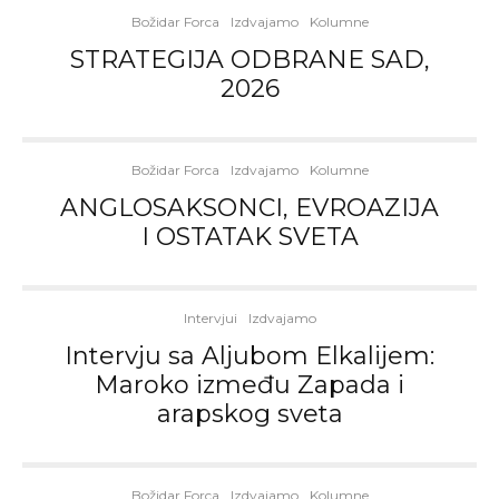
Božidar Forca
Izdvajamo
Kolumne
STRATEGIJA ODBRANE SAD,
2026
Božidar Forca
Izdvajamo
Kolumne
ANGLOSAKSONCI, EVROAZIJA
I OSTATAK SVETA
Intervjui
Izdvajamo
Intervju sa Aljubom Elkalijem:
Maroko između Zapada i
arapskog sveta
Božidar Forca
Izdvajamo
Kolumne