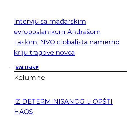
Intervju sa mađarskim
evroposlanikom Andrašom
Laslom: NVO globalista namerno
kriju tragove novca
KOLUMNE
Kolumne
IZ DETERMINISANOG U OPŠTI
HAOS