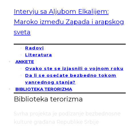
Intervju sa Aljubom Elkalijem:
Maroko između Zapada i arapskog
sveta
Radovi
Literatura
ANKETE
Ovako ste se izjasnili o vojnom roku
Da li se osećate bezbedno tokom
vanrednog stanja?
BIBLIOTEKA TERORIZMA
Biblioteka terorizma
Svrha projekta je podizanje bezbednosne
kulture građana Republike Srbije