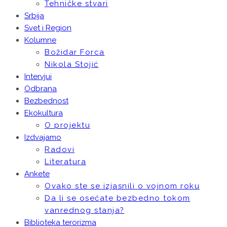
Tehničke stvari
Srbija
Svet i Region
Kolumne
Božidar Forca
Nikola Stojić
Intervjui
Odbrana
Bezbednost
Ekokultura
O projektu
Izdvajamo
Radovi
Literatura
Ankete
Ovako ste se izjasnili o vojnom roku
Da li se osećate bezbedno tokom
vanrednog stanja?
Biblioteka terorizma