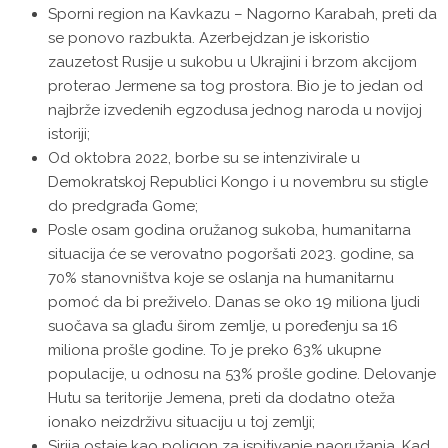
Sporni region na Kavkazu – Nagorno Karabah, preti da
se ponovo razbukta. Azerbejdzan je iskoristio
zauzetost Rusije u sukobu u Ukrajini i brzom akcijom
proterao Jermene sa tog prostora. Bio je to jedan od
najbrže izvedenih egzodusa jednog naroda u novijoj
istoriji;
Od oktobra 2022, borbe su se intenzivirale u
Demokratskoj Republici Kongo i u novembru su stigle
do predgrađa Gome;
Posle osam godina oružanog sukoba, humanitarna
situacija će se verovatno pogoršati 2023. godine, sa
70% stanovništva koje se oslanja na humanitarnu
pomoć da bi preživelo. Danas se oko 19 miliona ljudi
suočava sa glađu širom zemlje, u poređenju sa 16
miliona prošle godine. To je preko 63% ukupne
populacije, u odnosu na 53% prošle godine. Delovanje
Hutu sa teritorije Jemena, preti da dodatno oteža
ionako neizdrživu situaciju u toj zemlji;
Sirija ostaje kao poligon za ispitivanje naoružanja. Kad