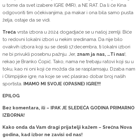
u tome da svet izabere IGRE (MIR), a NE RAT. Da li će Kina
odgovoriti tim očekivanjima, pa makar i ona bila samo pusta
želja, ostaje da se vidi.
Treća
vrsta izbora u 2024 dogadjaće se u našoj zemlji. Biće
to redovni lokalni izbori u nekim sredinama. Da nije bilo
ovakvih izbora koji su se desili 17.decembra, ti lokalni izbori
ne bi privukli posebnu pažnju. Jer,
znam ja nas, …Ti nas
!,
rekao je Branko Ćopić. Tako, nama ne trebaju ratovi koji su u
toku, kao ni oni koji će možda da se rasplamsaju. Dzaba nam
i Olimpijske igre, na koje se već plasirao dobar broj naših
sportista.
IMAMO MI SVOJE (OPASNE) IGRE!!!
EPILOG
Bez komentara, ili – IPAK JE SLEDEĆA GODINA PRIMARNO
IZBORNA!
Kako onda da Vam dragi prijatelji kažem – Srećna Nova
godina, kad izbor ne zavisi od nas!