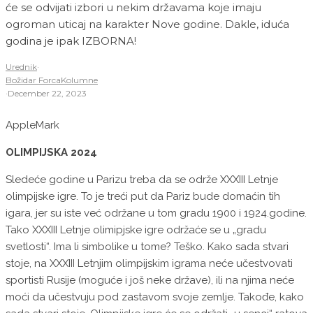
će se odvijati izbori u nekim državama koje imaju
ogroman uticaj na karakter Nove godine. Dakle, iduća
godina je ipak IZBORNA!
Urednik
·
Božidar Forca
Kolumne
·
December 22, 2023
AppleMark
OLIMPIJSKA 2024
Sledeće godine u Parizu treba da se održe XXXIII Letnje
olimpijske igre. To je treći put da Pariz bude domaćin tih
igara, jer su iste već održane u tom gradu 1900 i 1924.godine.
Tako XXXIII Letnje olimipjske igre održaće se u „gradu
svetlosti“. Ima li simbolike u tome? Teško. Kako sada stvari
stoje, na XXXIII Letnjim olimpijskim igrama neće učestvovati
sportisti Rusije (moguće i još neke države), ili na njima neće
moći da učestvuju pod zastavom svoje zemlje. Takođe, kako