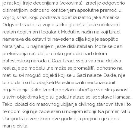
je rat koji traje decenijama (vekovima). Izrael je odgovorio
disimetrijom, odnosno korišćenjem apsolutne premoći u
vojnoj snazi, koju podržava opet izuzetno jaka Amerika.
Odgvor Izraela, sa vojne tačke gledišta, jeste očekivan i
realan (legitiman i legalan). Međutim, način na koji Izrael
namerava da ostavri tri navedena cilja koje je saopštio
Natanjahu, u najmanjem, jeste diskutabilan. Može se bez
preterivanja reći da je u toku genocid nad delom
palestinskog naroda u Gazi. Izrael svoja vatrena dejstva
realizuje po modelu „ne može se promašiti“, odnosno na
meti su svi mogući objekti koji se u Gazi nalaze. Dakle, nije
bitno da li su to obajketi Palestinaca ili međunarodnih
organizacija. Kako Izrael podvlači i ubeđuje svetsku javnost –
u svim objektima koje su gađali nalaze se ispostave Hamasa.
Tako, dolazi do masovnog ubijanja civilnog stanovništva i to
tempom koji nije zabeležen u novijom istoriji. Na primer, rat u
Ukrajini traje već skoro dve godine, a poginulo je upola
manje civila.