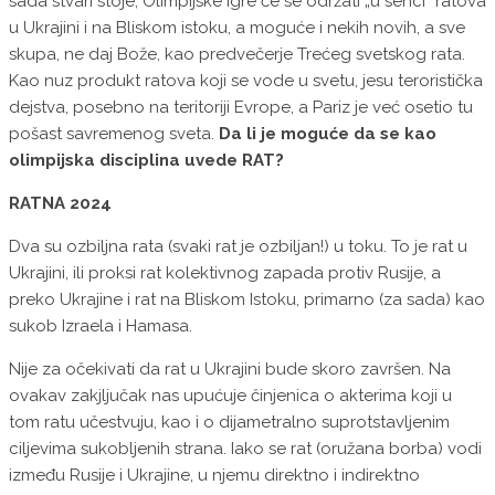
sada stvari stoje, Olimpijske igre će se održati „u senci“ ratova
u Ukrajini i na Bliskom istoku, a moguće i nekih novih, a sve
skupa, ne daj Bože, kao predvečerje Trećeg svetskog rata.
Kao nuz produkt ratova koji se vode u svetu, jesu teroristička
dejstva, posebno na teritoriji Evrope, a Pariz je već osetio tu
pošast savremenog sveta.
Da li je moguće da se kao
olimpijska disciplina uvede RAT?
RATNA 2024
Dva su ozbiljna rata (svaki rat je ozbiljan!) u toku. To je rat u
Ukrajini, ili proksi rat kolektivnog zapada protiv Rusije, a
preko Ukrajine i rat na Bliskom Istoku, primarno (za sada) kao
sukob Izraela i Hamasa.
Nije za očekivati da rat u Ukrajini bude skoro završen. Na
ovakav zakjljučak nas upućuje činjenica o akterima koji u
tom ratu učestvuju, kao i o dijametralno suprotstavljenim
ciljevima sukobljenih strana. Iako se rat (oružana borba) vodi
između Rusije i Ukrajine, u njemu direktno i indirektno