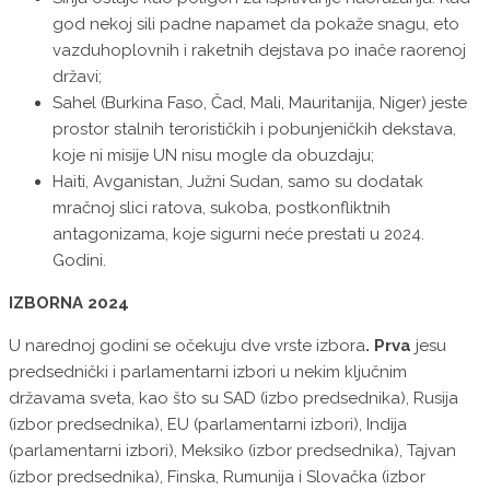
god nekoj sili padne napamet da pokaže snagu, eto
vazduhoplovnih i raketnih dejstava po inače raorenoj
državi;
Sahel (Burkina Faso, Čad, Mali, Mauritanija, Niger) jeste
prostor stalnih terorističkih i pobunjeničkih dekstava,
koje ni misije UN nisu mogle da obuzdaju;
Haiti, Avganistan, Južni Sudan, samo su dodatak
mračnoj slici ratova, sukoba, postkonfliktnih
antagonizama, koje sigurni neće prestati u 2024.
Godini.
IZBORNA 2024
U narednoj godini se očekuju dve vrste izbora
. Prva
jesu
predsednički i parlamentarni izbori u nekim ključnim
državama sveta, kao što su SAD (izbo predsednika), Rusija
(izbor predsednika), EU (parlamentarni izbori), Indija
(parlamentarni izbori), Meksiko (izbor predsednika), Tajvan
(izbor predsednika), Finska, Rumunija i Slovačka (izbor