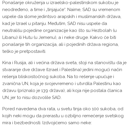
Ponašanje okruženja u izraelsko-palestinskom sukobu je
neodređeno, a time i „tinjajuće“. Naime, SAD su vremenom
uspele da slome jedintsvo arapskih i muslimanskih država,
kad je Izrael u pitanju. Međutim, SAD nisu uspele da
neutrališu pojedine organizacije kao što su Hezbolah (u
Libanu) ili Hutu (u Jemenu), a i neke druge. Kakvo će biti
ponašanje tih organizacija, ali i pojedinih država regiona,
teško je pretpostaviti.
Kina i Rusija, ali i većina država sveta, stoji na stanovištu da je
stvaranje dve države (Izrael i Palestina) jedini mogući način
rešenja bliskoistočnog sukoba. Na to rešenje upućuje i
zvanična UN, koja je svojevremeno i utvrdila Palestinu kao
državu (priznalo je 139 država), ali koja nije postala članica
UN, jer to nisu dozvolile SAD.
Pored navedena dva rata, u svetu tinja oko 100 sukoba, od
kojih neki mogu da prerastu u ozbiljno remećenje svetskog
mira i bezbednosti. Izdvojićemo samo neke: