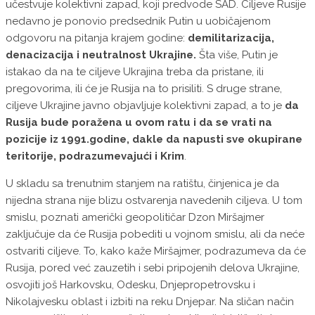
učestvuje kolektivni zapad, koji predvode SAD. Ciljeve Rusije
nedavno je ponovio predsednik Putin u uobičajenom
odgovoru na pitanja krajem godine:
demilitarizacija,
denacizacija i neutralnost Ukrajine.
Šta više, Putin je
istakao da na te ciljeve Ukrajina treba da pristane, ili
pregovorima, ili će je Rusija na to prisiliti. S druge strane,
ciljeve Ukrajine javno objavljuje kolektivni zapad, a to je
da
Rusija bude poražena u ovom ratu i da se vrati na
pozicije iz 1991.godine, dakle da napusti sve okupirane
teritorije, podrazumevajući i Krim
.
U skladu sa trenutnim stanjem na ratištu, činjenica je da
nijedna strana nije blizu ostvarenja navedenih ciljeva. U tom
smislu, poznati američki geopolitičar Dzon Miršajmer
zaključuje da će Rusija pobediti u vojnom smislu, ali da neće
ostvariti ciljeve. To, kako kaže Miršajmer, podrazumeva da će
Rusija, pored već zauzetih i sebi pripojenih delova Ukrajine,
osvojiti još Harkovsku, Odesku, Dnjepropetrovsku i
Nikolajvesku oblast i izbiti na reku Dnjepar. Na sličan način