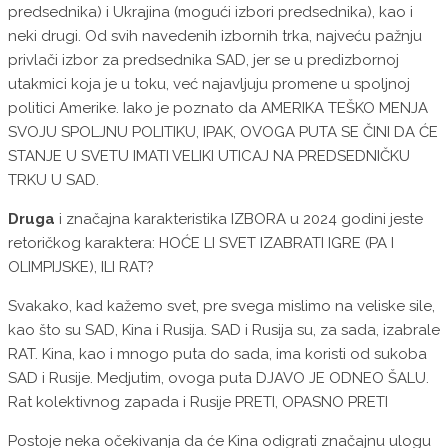
predsednika) i Ukrajina (mogući izbori predsednika), kao i
neki drugi. Od svih navedenih izbornih trka, najveću pažnju
privlači izbor za predsednika SAD, jer se u predizbornoj
utakmici koja je u toku, već najavljuju promene u spoljnoj
politici Amerike. Iako je poznato da AMERIKA TEŠKO MENJA
SVOJU SPOLJNU POLITIKU, IPAK, OVOGA PUTA SE ČINI DA ĆE
STANJE U SVETU IMATI VELIKI UTICAJ NA PREDSEDNIČKU
TRKU U SAD.
Druga
i značajna karakteristika IZBORA u 2024 godini jeste
retoričkog karaktera: HOĆE LI SVET IZABRATI IGRE (PA I
OLIMPIJSKE), ILI RAT?
Svakako, kad kažemo svet, pre svega mislimo na veliske sile,
kao što su SAD, Kina i Rusija. SAD i Rusija su, za sada, izabrale
RAT. Kina, kao i mnogo puta do sada, ima koristi od sukoba
SAD i Rusije. Medjutim, ovoga puta DJAVO JE ODNEO ŠALU.
Rat kolektivnog zapada i Rusije PRETI, OPASNO PRETI
Postoje neka očekivanja da će Kina odigrati značajnu ulogu