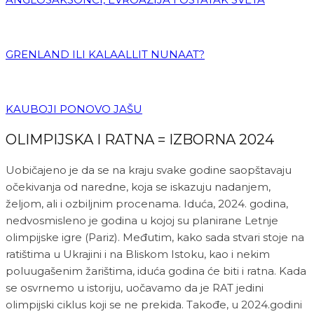
GRENLAND ILI KALAALLIT NUNAAT?
KAUBOJI PONOVO JAŠU
OLIMPIJSKA I RATNA = IZBORNA 2024
Uobičajeno je da se na kraju svake godine saopštavaju
očekivanja od naredne, koja se iskazuju nadanjem,
željom, ali i ozbiljnim procenama. Iduća, 2024. godina,
nedvosmisleno je godina u kojoj su planirane Letnje
olimpijske igre (Pariz). Međutim, kako sada stvari stoje na
ratištima u Ukrajini i na Bliskom Istoku, kao i nekim
poluugašenim žarištima, iduća godina će biti i ratna. Kada
se osvrnemo u istoriju, uočavamo da je RAT jedini
olimpijski ciklus koji se ne prekida. Takođe, u 2024.godini