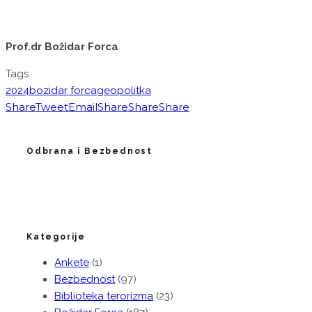
Prof.dr Božidar Forca
Tags
2024
bozidar forca
geopolitka
Share
Tweet
Email
Share
Share
Share
Odbrana i Bezbednost
Kategorije
Ankete
(1)
Bezbednost
(97)
Biblioteka terorizma
(23)