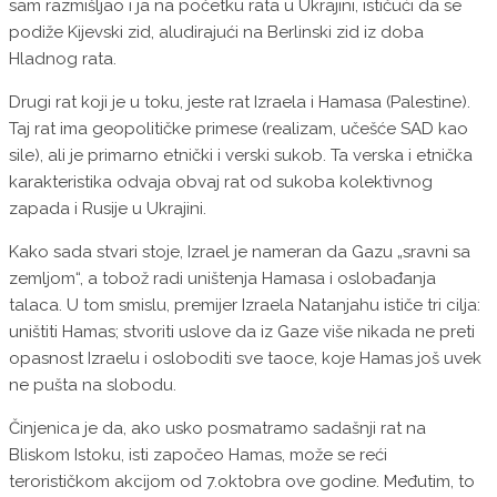
sam razmišljao i ja na početku rata u Ukrajini, ističući da se
podiže Kijevski zid, aludirajući na Berlinski zid iz doba
Hladnog rata.
Drugi rat koji je u toku, jeste rat Izraela i Hamasa (Palestine).
Taj rat ima geopolitičke primese (realizam, učešće SAD kao
sile), ali je primarno etnički i verski sukob. Ta verska i etnička
karakteristika odvaja obvaj rat od sukoba kolektivnog
zapada i Rusije u Ukrajini.
Kako sada stvari stoje, Izrael je nameran da Gazu „sravni sa
zemljom“, a tobož radi uništenja Hamasa i oslobađanja
talaca. U tom smislu, premijer Izraela Natanjahu ističe tri cilja:
uništiti Hamas; stvoriti uslove da iz Gaze više nikada ne preti
opasnost Izraelu i osloboditi sve taoce, koje Hamas još uvek
ne pušta na slobodu.
Činjenica je da, ako usko posmatramo sadašnji rat na
Bliskom Istoku, isti započeo Hamas, može se reći
terorističkom akcijom od 7.oktobra ove godine. Međutim, to