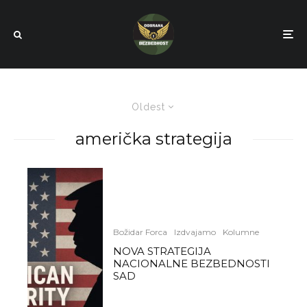
Oldest
američka strategija
Božidar Forca
Izdvajamo
Kolumne
NOVA STRATEGIJA
NACIONALNE BEZBEDNOSTI
SAD