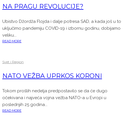
NA PRAGU REVOLUCIJE?
Ubistvo Džordža Flojda i dalje potresa SAD, a kada još u to
uključimo pandemiju COVID-19 i izbornu godinu, dobijamo
veliku...
READ MORE
Svet i Region
NATO VEŽBA UPRKOS KORONI
Tokom prošlih nedelja predpostavilo se da će dugo
očekivana i najveća vojna vežba NATO-a u Evropi u
poslednjih 25 godina...
READ MORE