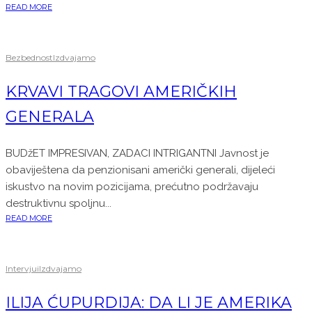
READ MORE
Bezbednost
Izdvajamo
KRVAVI TRAGOVI AMERIČKIH
GENERALA
BUDžET IMPRESIVAN, ZADACI INTRIGANTNI Javnost je
obaviještena da penzionisani američki generali, dijeleći
iskustvo na novim pozicijama, prećutno podržavaju
destruktivnu spoljnu...
READ MORE
Intervjui
Izdvajamo
ILIJA ĆUPURDIJA: DA LI JE AMERIKA