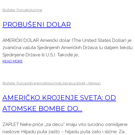
Božidar Forca
Kolumne
PROBUŠENI DOLAR
AMERIČKI DOLAR Američki dolar (The United States Dollar) je
zvanična valuta Sjedinjenih Američkih Država (u daljem tekstu
Sjedinjene Države ili U.S.). Takođe je...
READ MORE
Božidar Forca
Izdvajamo
Kolumne
Literatura
Svet i Region
AMERIČKO KROJENJE SVETA: OD
ATOMSKE BOMBE DO…
ZAPLET Neke priče „za decu“ imaju vrlo lucidno osmišljene
naslove: Hiljadu puta zašto – hiljadu puta zato i slične. Za...