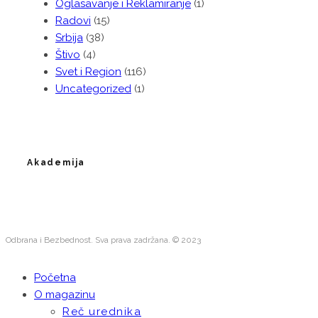
Oglasavanje i Reklamiranje
(1)
Radovi
(15)
Srbija
(38)
Štivo
(4)
Svet i Region
(116)
Uncategorized
(1)
Akademija
Odbrana i Bezbednost. Sva prava zadržana. © 2023
Početna
O magazinu
Reč urednika