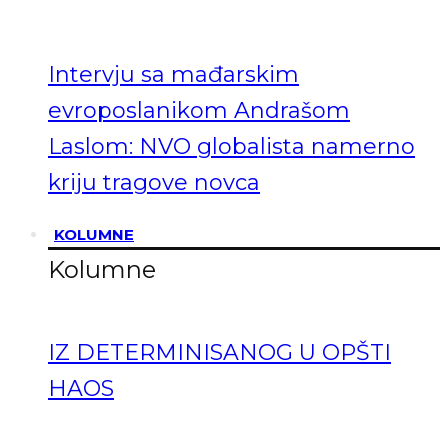
Intervju sa mađarskim
evroposlanikom Andrašom
Laslom: NVO globalista namerno
kriju tragove novca
KOLUMNE
Kolumne
IZ DETERMINISANOG U OPŠTI
HAOS