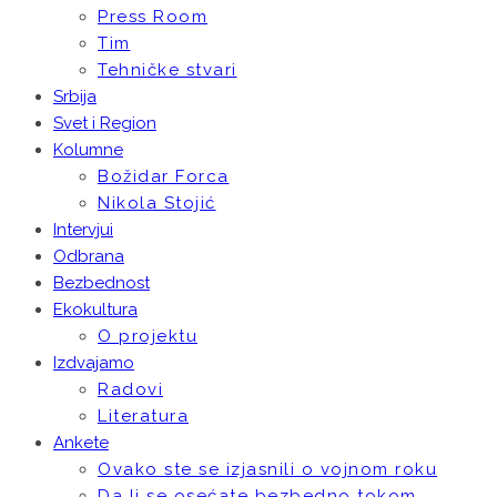
Press Room
Tim
Tehničke stvari
Srbija
Svet i Region
Kolumne
Božidar Forca
Nikola Stojić
Intervjui
Odbrana
Bezbednost
Ekokultura
O projektu
Izdvajamo
Radovi
Literatura
Ankete
Ovako ste se izjasnili o vojnom roku
Da li se osećate bezbedno tokom