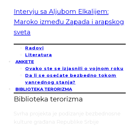
Intervju sa Aljubom Elkalijem:
Maroko između Zapada i arapskog
sveta
Radovi
Literatura
ANKETE
Ovako ste se izjasnili o vojnom roku
Da li se osećate bezbedno tokom
vanrednog stanja?
BIBLIOTEKA TERORIZMA
Biblioteka terorizma
Svrha projekta je podizanje bezbednosne
kulture građana Republike Srbije