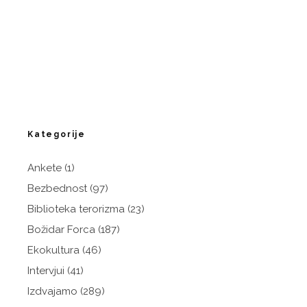
Kategorije
Ankete
(1)
Bezbednost
(97)
Biblioteka terorizma
(23)
Božidar Forca
(187)
Ekokultura
(46)
Intervjui
(41)
Izdvajamo
(289)