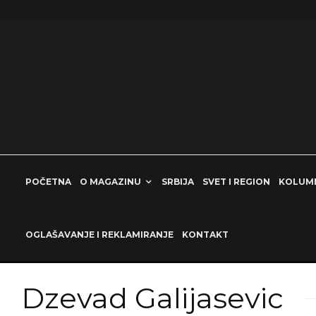
POČETNA
O MAGAZINU
SRBIJA
SVET I REGION
KOLUM
OGLAŠAVANJE I REKLAMIRANJE
KONTAKT
Dzevad Galijasevic