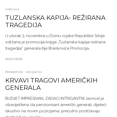
Odbrana
TUZLANSKA KAPIJA- REŽIRANA
TRAGEDIJA
U utorak 5. novembra u Domu vojske Republike Srbije
održana je promocija knjige „Tuzlanska kapija-režirana
tragedija“ generala Ilije Brankovića Promocija...
READ MORE
Bezbednost
Izdvajamo
KRVAVI TRAGOVI AMERIČKIH
GENERALA
BUDžET IMPRESIVAN, ZADACI INTRIGANTNI Javnost je
obaviještena da penzionisani američki generali, dijeleći
iskustvo na novim pozicijama, prećutno podržavaju