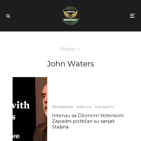
Oldest
John Waters
Bezbednost
Intervjui
Izdvajamo
Intervju sa Džonom Votersom:
Zapadni političari su sanjali
Staljina