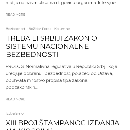
mafije na našim ulicama i trgovinu organima. Intervjue...
READ MORE
Bezbednost
Božidar Forca
Kolumne
TREBA LI SRBIJI ZAKON O
SISTEMU NACIONALNE
BEZBEDNOSTI
PROLOG: Normativna regulativa u Republici Srbiji, koja
uredjuje odbranu i bezbednost, polazeći od Ustava,
obuhvata mnoštvo propisa tipa zakona,
podzakonskih...
READ MORE
Izdvajamo
XIII BROJ ŠTAMPANOG IZDANJA