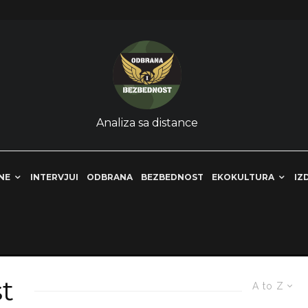
Analiza sa distance
NE
INTERVJUI
ODBRANA
BEZBEDNOST
EKOKULTURA
IZ
t
A to Z