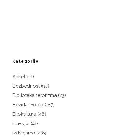
Kategorije
Ankete
(1)
Bezbednost
(97)
Biblioteka terorizma
(23)
Božidar Forca
(187)
Ekokultura
(46)
Intervjui
(41)
Izdvajamo
(289)