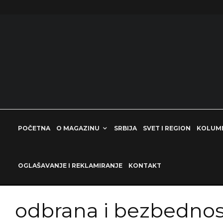
POČETNA
O MAGAZINU
SRBIJA
SVET I REGION
KOLUM
OGLAŠAVANJE I REKLAMIRANJE
KONTAKT
odbrana i bezbednos