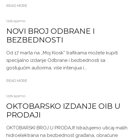
READ MORE
Izdvajamo
NOVI BROJ ODBRANE I
BEZBEDNOSTI
Od 17 marta na ,,Moj Kiosk” trafikama možete kupiti
specijalno izdanje Odbrane i bezbednosti sa
gostujućim autorima, više intervjua i...
READ MORE
Izdvajamo
OKTOBARSKO IZDANJE OIB U
PRODAJI
OKTOBARSKI BROJ U PRODAJI! Istražujemo uticaj malih
hidroelektrana na bezbednost građana, obračune