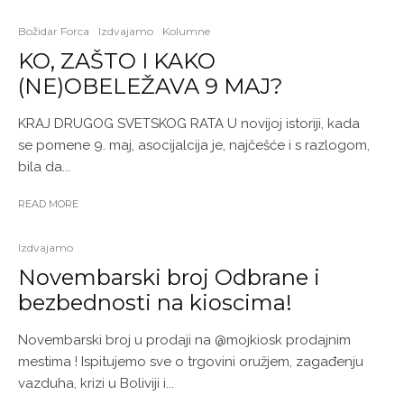
Božidar Forca
Izdvajamo
Kolumne
KO, ZAŠTO I KAKO
(NE)OBELEŽAVA 9 MAJ?
KRAJ DRUGOG SVETSKOG RATA U novijoj istoriji, kada
se pomene 9. maj, asocijalcija je, najčešće i s razlogom,
bila da...
READ MORE
Izdvajamo
Novembarski broj Odbrane i
bezbednosti na kioscima!
Novembarski broj u prodaji na @mojkiosk prodajnim
mestima ! Ispitujemo sve o trgovini oružjem, zagađenju
vazduha, krizi u Boliviji i...