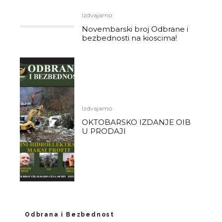
Izdvajamo
Novembarski broj Odbrane i
bezbednosti na kioscima!
Izdvajamo
OKTOBARSKO IZDANJE OIB
U PRODAJI
Odbrana i Bezbednost