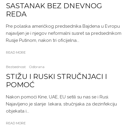
SASTANAK BEZ DNEVNOG
REDA
Pre polaska američkog predsednika Bajdena u Evropu
najavljen je i njegov neformalni susret sa predsednikom
Rusije Putinom, nakon tri oficijelna...
READ MORE
Bezbednost
Odbrana
STIŽU I RUSKI STRUČNJACI I
POMOĆ
Nakon pomoći Kine, UAE, EU setili su nas se i Rusi.
Najavljeno je slanje lekara, stručnjaka za dezinfekciju
objekata i...
READ MORE