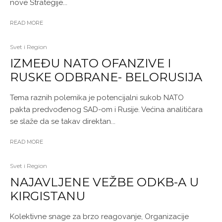
nove Strategije...
READ MORE
Svet i Region
IZMEĐU NATO OFANZIVE I
RUSKE ODBRANE- BELORUSIJA
Tema raznih polemika je potencijalni sukob NATO
pakta predvođenog SAD-om i Rusije. Većina analitičara
se slaže da se takav direktan...
READ MORE
Svet i Region
NAJAVLJENE VEŽBE ODKB-A U
KIRGISTANU
Kolektivne snage za brzo reagovanje, Organizacije