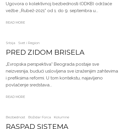
Ugovora o kolektivnoj bezbednosti (ODKB) održaće
vežbe ,,Rubež-2021” od 1. do 9. septembra u...
READ MORE
Srbija
Svet i Region
PRED ZIDOM BRISELA
„Evropska perspektiva“ Beograda postaje sve
neizvesnija, budući uslovljena sve izraženijim zahtevima
i prefiksima reformi. U tom kontekstu, najavljeno
povlačenje sredstava...
READ MORE
Bezbednost
Božidar Forca
Kolumne
RASPAD SISTEMA