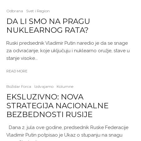
Odbrana
Svet i Region
DA LI SMO NA PRAGU
NUKLEARNOG RATA?
Ruski predsednik Vladimir Putin naredio je da se snage
za odvraćanje, koje uključuju i nuklearno oružje, stave u
stanje visoke...
READ MORE
Božidar Forca
Izdvajamo
Kolumne
EKSLUZIVNO: NOVA
STRATEGIJA NACIONALNE
BEZBEDNOSTI RUSIJE
Dana 2. jula ove godine, predsednik Ruske Federacije
Vladimir Putin potpisao je Ukaz o stupanju na snagu