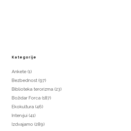
Kategorije
Ankete
(1)
Bezbednost
(97)
Biblioteka terorizma
(23)
Božidar Forca
(187)
Ekokultura
(46)
Intervjui
(41)
Izdvajamo
(289)