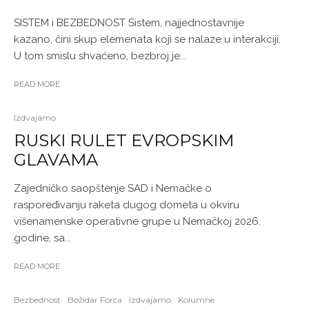
SISTEM i BEZBEDNOST Sistem, najjednostavnije
kazano, čini skup elemenata koji se nalaze u interakciji.
U tom smislu shvaćeno, bezbroj je...
READ MORE
Izdvajamo
RUSKI RULET EVROPSKIM
GLAVAMA
Zajedničko saopštenje SAD i Nemačke o
raspoređivanju raketa dugog dometa u okviru
višenamenske operativne grupe u Nemačkoj 2026.
godine, sa...
READ MORE
Bezbednost
Božidar Forca
Izdvajamo
Kolumne