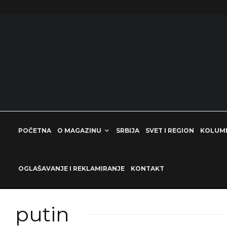
POČETNA
O MAGAZINU
SRBIJA
SVET I REGION
KOLUM
OGLAŠAVANJE I REKLAMIRANJE
KONTAKT
putin