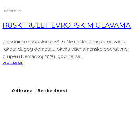
Izdvajamo
RUSKI RULET EVROPSKIM GLAVAMA
Zajedničko saopštenje SAD i Nemačke o raspoređivanju
raketa dugog dometa u okviru višenamenske operativne
grupe u Nemačkoj 2026. godine, sa...
READ MORE
Odbrana i Bezbednost