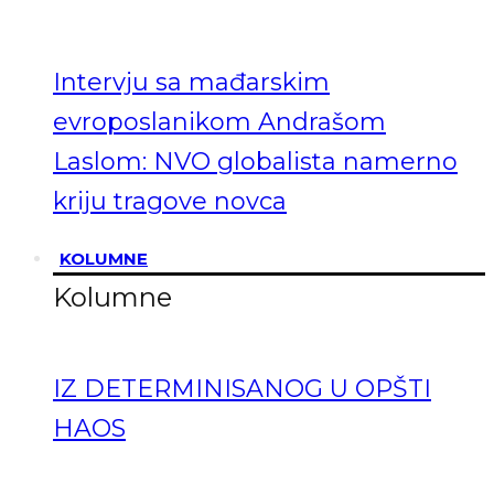
Intervju sa mađarskim
evroposlanikom Andrašom
Laslom: NVO globalista namerno
kriju tragove novca
KOLUMNE
Kolumne
IZ DETERMINISANOG U OPŠTI
HAOS