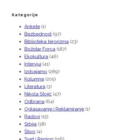
Kategorije
Ankete
(1)
Bezbednost
(97)
Biblioteka terorizma
(23)
Božidar Forca
(187)
Ekokultura
(46)
Intervjui
(41)
Izdvajamo
(289)
Kolumne
(205)
Literatura
(3)
Nikola Stojić
(47)
Odbrana
(64)
Oglasavanje i Reklamiranje
(1)
Radovi
(15)
Srbija
(38)
Štivo
(4)
Svet i Region
(116)