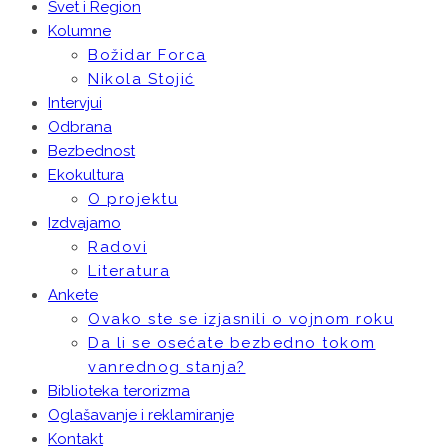
Svet i Region
Kolumne
Božidar Forca
Nikola Stojić
Intervjui
Odbrana
Bezbednost
Ekokultura
O projektu
Izdvajamo
Radovi
Literatura
Ankete
Ovako ste se izjasnili o vojnom roku
Da li se osećate bezbedno tokom
vanrednog stanja?
Biblioteka terorizma
Oglašavanje i reklamiranje
Kontakt