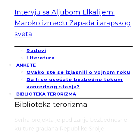
Intervju sa Aljubom Elkalijem:
Maroko između Zapada i arapskog
sveta
Radovi
Literatura
ANKETE
Ovako ste se izjasnili o vojnom roku
Da li se osećate bezbedno tokom
vanrednog stanja?
BIBLIOTEKA TERORIZMA
Biblioteka terorizma
Svrha projekta je podizanje bezbednosne
kulture građana Republike Srbije