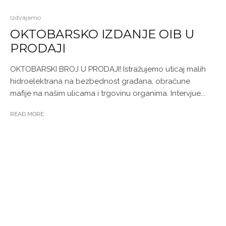
Izdvajamo
OKTOBARSKO IZDANJE OIB U
PRODAJI
OKTOBARSKI BROJ U PRODAJI! Istražujemo uticaj malih
hidroelektrana na bezbednost građana, obračune
mafije na našim ulicama i trgovinu organima. Intervjue...
READ MORE