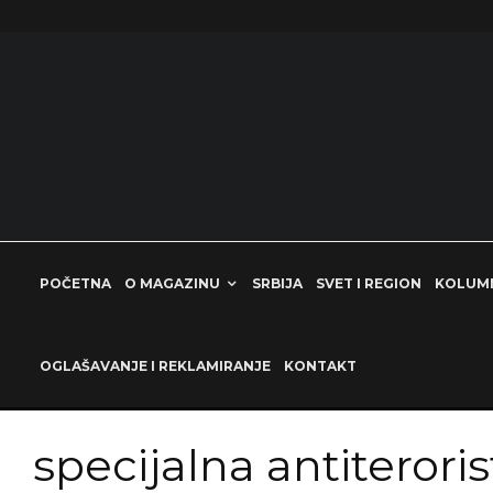
POČETNA
O MAGAZINU
SRBIJA
SVET I REGION
KOLUM
OGLAŠAVANJE I REKLAMIRANJE
KONTAKT
specijalna antiteroris