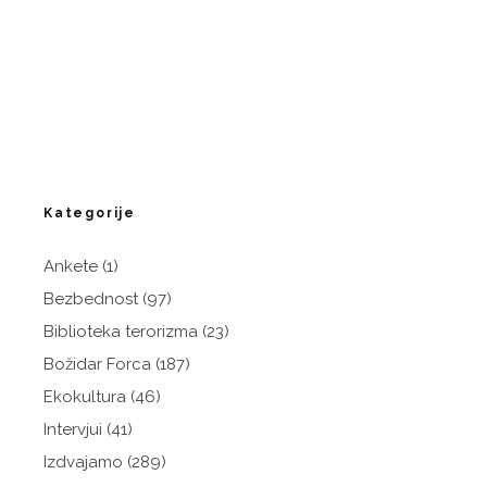
Kategorije
Ankete
(1)
Bezbednost
(97)
Biblioteka terorizma
(23)
Božidar Forca
(187)
Ekokultura
(46)
Intervjui
(41)
Izdvajamo
(289)