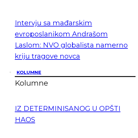
Intervju sa mađarskim
evroposlanikom Andrašom
Laslom: NVO globalista namerno
kriju tragove novca
KOLUMNE
Kolumne
IZ DETERMINISANOG U OPŠTI
HAOS