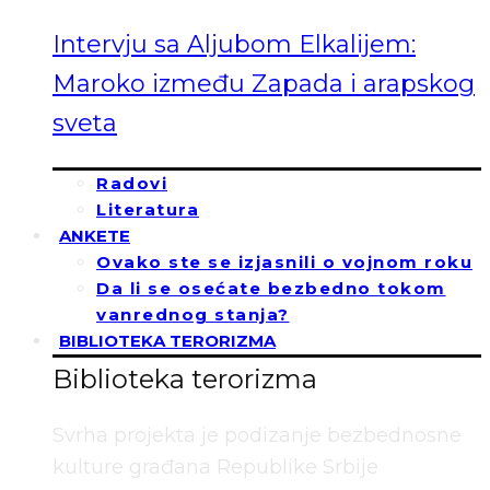
Intervju sa Aljubom Elkalijem:
Maroko između Zapada i arapskog
sveta
Radovi
Literatura
ANKETE
Ovako ste se izjasnili o vojnom roku
Da li se osećate bezbedno tokom
vanrednog stanja?
BIBLIOTEKA TERORIZMA
Biblioteka terorizma
Svrha projekta je podizanje bezbednosne
kulture građana Republike Srbije