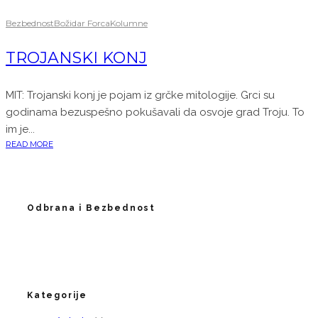
Bezbednost
Božidar Forca
Kolumne
TROJANSKI KONJ
MIT: Trojanski konj je pojam iz grčke mitologije. Grci su
godinama bezuspešno pokušavali da osvoje grad Troju. To
im je...
READ MORE
Odbrana i Bezbednost
Kategorije