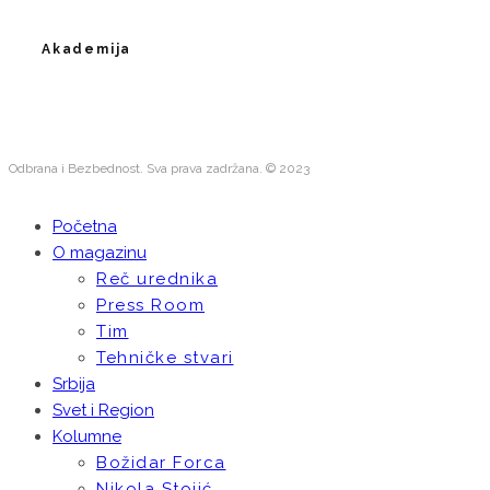
Akademija
Odbrana i Bezbednost. Sva prava zadržana. © 2023
Početna
O magazinu
Reč urednika
Press Room
Tim
Tehničke stvari
Srbija
Svet i Region
Kolumne
Božidar Forca
Nikola Stojić