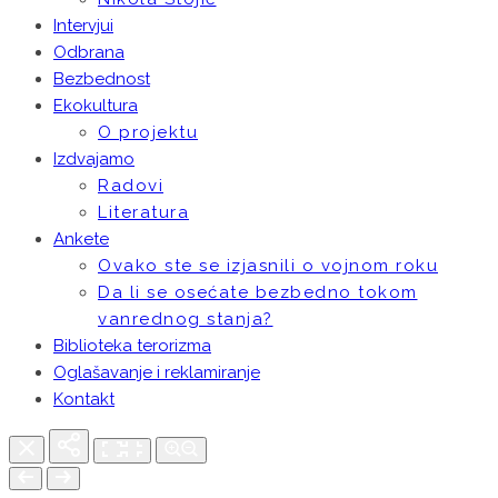
Intervjui
Odbrana
Bezbednost
Ekokultura
O projektu
Izdvajamo
Radovi
Literatura
Ankete
Ovako ste se izjasnili o vojnom roku
Da li se osećate bezbedno tokom
vanrednog stanja?
Biblioteka terorizma
Oglašavanje i reklamiranje
Kontakt