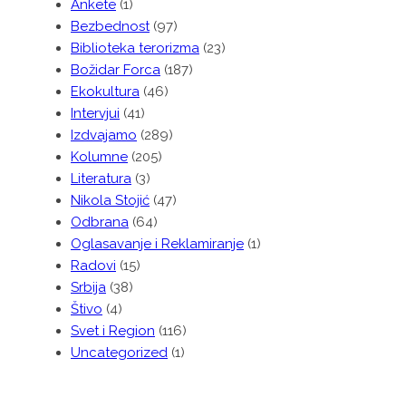
Ankete
(1)
Bezbednost
(97)
Biblioteka terorizma
(23)
Božidar Forca
(187)
Ekokultura
(46)
Intervjui
(41)
Izdvajamo
(289)
Kolumne
(205)
Literatura
(3)
Nikola Stojić
(47)
Odbrana
(64)
Oglasavanje i Reklamiranje
(1)
Radovi
(15)
Srbija
(38)
Štivo
(4)
Svet i Region
(116)
Uncategorized
(1)