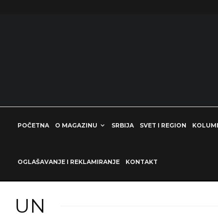
POČETNA
O MAGAZINU
SRBIJA
SVET I REGION
KOLUM
OGLAŠAVANJE I REKLAMIRANJE
KONTAKT
UN