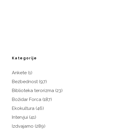
Kategorije
Ankete
(1)
Bezbednost
(97)
Biblioteka terorizma
(23)
Božidar Forca
(187)
Ekokultura
(46)
Intervjui
(41)
Izdvajamo
(289)