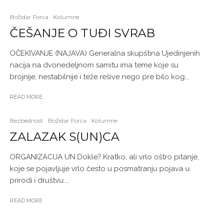
Božidar Forca
Kolumne
ČEŠANJE O TUĐI SVRAB
OČEKIVANJE (NAJAVA) Generalna skupština Ujedinjenih
nacija na dvonedeljnom samitu ima teme koje su
brojnije, nestabilnije i teže rešive nego pre bilo kog...
READ MORE
Bezbednost
Božidar Forca
Kolumne
ZALAZAK S(UN)CA
ORGANIZACIJA UN Dokle? Kratko, ali vrlo oštro pitanje,
koje se pojavljuje vrlo često u posmatranju pojava u
prirodi i društvu....
READ MORE