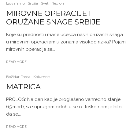
Izdvajamo
Srbija
Svet i Region
MIROVNE OPERACIJE I
ORUŽANE SNAGE SRBIJE
Koje su prednosti i mane učešća naših oružanih snaga
u mirovnim operacijam u zonama visokog rizika? Pojam
mirovnih operacija se...
READ MORE
Božidar Forca
Kolumne
MATRICA
PROLOG: Na dan kad je proglašeno vanredno stanje
(15.mart), sa suprugom odoh u selo. Teško nam je bilo
da se...
READ MORE