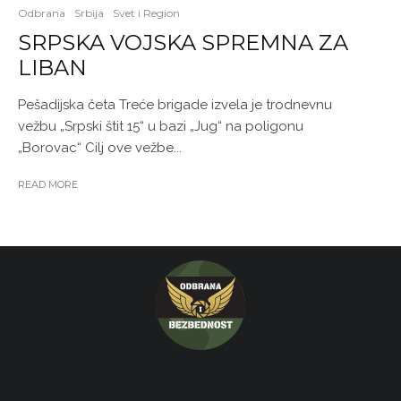
Odbrana
Srbija
Svet i Region
SRPSKA VOJSKA SPREMNA ZA
LIBAN
Pešadijska četa Treće brigade izvela je trodnevnu
vežbu „Srpski štit 15“ u bazi „Jug“ na poligonu
„Borovac“ Cilj ove vežbe...
READ MORE