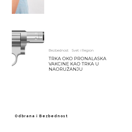
Bezbednost
Svet i Region
TRKA OKO PRONALASKA
VAKCINE KAO TRKA U
NAORUŽANJU
Odbrana i Bezbednost