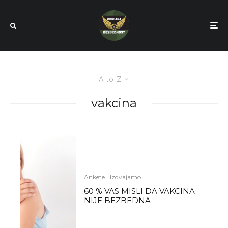
A to Z
vakcina
Ankete
Izdvajamo
60 % VAS MISLI DA VAKCINA
NIJE BEZBEDNA