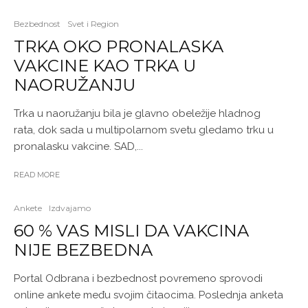
Bezbednost
Svet i Region
TRKA OKO PRONALASKA
VAKCINE KAO TRKA U
NAORUŽANJU
Trka u naoružanju bila je glavno obeležije hladnog
rata, dok sada u multipolarnom svetu gledamo trku u
pronalasku vakcine. SAD,...
READ MORE
Ankete
Izdvajamo
60 % VAS MISLI DA VAKCINA
NIJE BEZBEDNA
Portal Odbrana i bezbednost povremeno sprovodi
online ankete među svojim čitaocima. Poslednja anketa