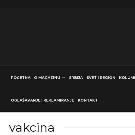
POČETNA
O MAGAZINU
SRBIJA
SVET I REGION
KOLUM
OGLAŠAVANJE I REKLAMIRANJE
KONTAKT
vakcina