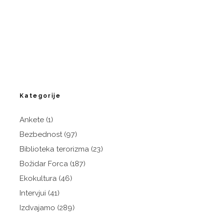
Kategorije
Ankete
(1)
Bezbednost
(97)
Biblioteka terorizma
(23)
Božidar Forca
(187)
Ekokultura
(46)
Intervjui
(41)
Izdvajamo
(289)