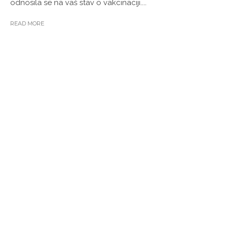
odnosila se na vaš stav o vakcinaciji....
READ MORE