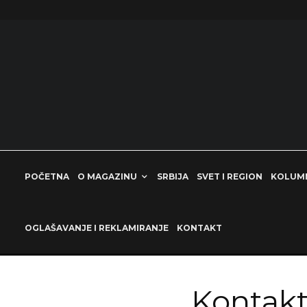
POČETNA
O MAGAZINU
SRBIJA
SVET I REGION
KOLUM
OGLAŠAVANJE I REKLAMIRANJE
KONTAKT
Kontak