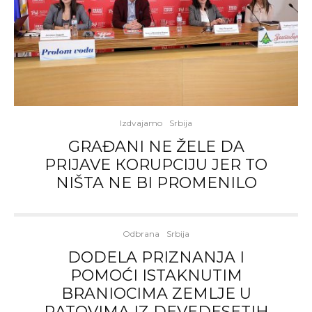
Izdvajamo
Srbija
GRAĐANI NE ŽELE DA
PRIJAVE КORUPCIJU JER TO
NIŠTA NE BI PROMENILO
Odbrana
Srbija
DODELA PRIZNANJA I
POMOĆI ISTAKNUTIM
BRANIOCIMA ZEMLJE U
RATOVIMA IZ DEVEDESETIH