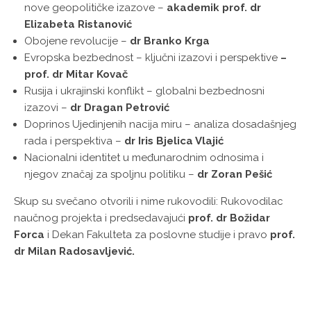
nove geopolitičke izazove –
akademik prof. dr
Elizabeta Ristanović
Obojene revolucije –
dr Branko Krga
Evropska bezbednost – ključni izazovi i perspektive
–
prof. dr Mitar Kovač
Rusija i ukrajinski konflikt – globalni bezbednosni
izazovi –
dr Dragan Petrović
Doprinos Ujedinjenih nacija miru – analiza dosadašnjeg
rada i perspektiva –
dr Iris Bjelica Vlajić
Nacionalni identitet u međunarodnim odnosima i
njegov značaj za spoljnu politiku –
dr Zoran Pešić
Skup su svečano otvorili i nime rukovodili: Rukovodilac
naučnog projekta i predsedavajući
prof. dr Božidar
Forca
i Dekan Fakulteta za poslovne studije i pravo
prof.
dr Milan Radosavljević.