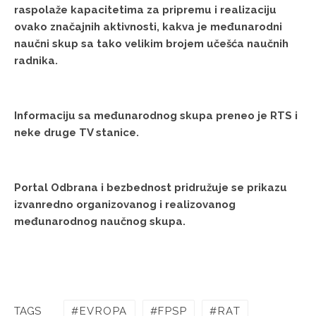
raspolaže kapacitetima za pripremu i realizaciju
ovako značajnih aktivnosti, kakva je međunarodni
naučni skup sa tako velikim brojem učešća naučnih
radnika.
Informaciju sa međunarodnog skupa preneo je RTS i
neke druge TV stanice.
Portal Odbrana i bezbednost pridružuje se prikazu
izvanredno organizovanog i realizovanog
međunarodnog naučnog skupa.
EVROPA
FPSP
RAT
TAGS