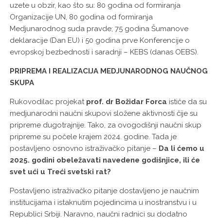
uzete u obzir, kao što su: 80 godina od formiranja
Organizacije UN, 80 godina od formiranja
Medjunarodnog suda pravde; 75 godina Šumanove
deklaracije (Dan EU) i 50 godina prve Konferencije o
evropskoj bezbednosti i saradnji – KEBS (danas OEBS).
PRIPREMA I REALIZACIJA MEDJUNARODNOG NAUČNOG
SKUPA
Rukovodilac projekat
prof. dr Božidar Forca
ističe da su
medjunarodni naučni skupovi složene aktivnosti čije su
pripreme dugotrajnije. Tako, za ovogodišnji naučni skup
pripreme su počele krajem 2024. godine. Tada je
postavljeno osnovno istraživačko pitanje –
Da li ćemo u
2025. godini obeležavati navedene godišnjice, ili će
svet ući u Treći svetski rat?
Postavljeno istraživačko pitanje dostavljeno je naučnim
institucijama i istaknutim pojedincima u inostranstvu i u
Republici Srbiji. Naravno, naučni radnici su dodatno