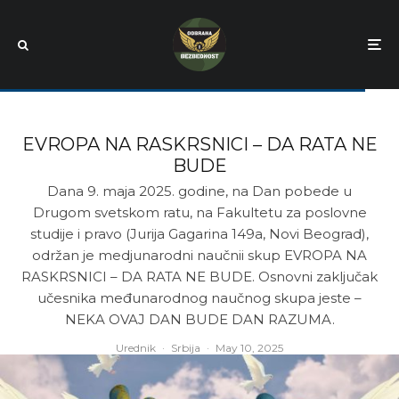
EVROPA NA RASKRSNICI – DA RATA NE
BUDE
Dana 9. maja 2025. godine, na Dan pobede u
Drugom svetskom ratu, na Fakultetu za poslovne
studije i pravo (Jurija Gagarina 149a, Novi Beograd),
održan je medjunarodni naučnii skup EVROPA NA
RASKRSNICI – DA RATA NE BUDE. Osnovni zaključak
učesnika međunarodnog naučnog skupa jeste –
NEKA OVAJ DAN BUDE DAN RAZUMA.
Urednik
·
Srbija
·
May 10, 2025