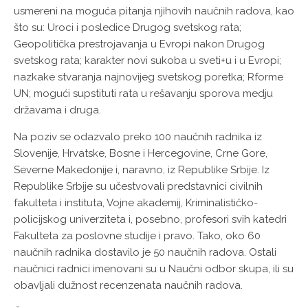
usmereni na moguća pitanja njihovih naučnih radova, kao
što su: Uroci i posledice Drugog svetskog rata;
Geopolitička prestrojavanja u Evropi nakon Drugog
svetskog rata; karakter novi sukoba u sveti+u i u Evropi;
nazkake stvaranja najnovijeg svetskog poretka; Rforme
UN; mogući supstituti rata u rešavanju sporova medju
državama i druga.
Na poziv se odazvalo preko 100 naučnih radnika iz
Slovenije, Hrvatske, Bosne i Hercegovine, Crne Gore,
Severne Makedonije i, naravno, iz Republike Srbije. Iz
Republike Srbije su učestvovali predstavnici civilnih
fakulteta i instituta, Vojne akademij, Kriminalističko-
policijskog univerziteta i, posebno, profesori svih katedri
Fakulteta za poslovne studije i pravo. Tako, oko 60
naučnih radnika dostavilo je 50 naučnih radova. Ostali
naučnici radnici imenovani su u Naučni odbor skupa, ili su
obavljali dužnost recenzenata naučnih radova.