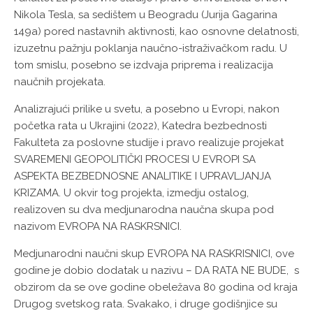
Nikola Tesla, sa sedištem u Beogradu (Jurija Gagarina
149a) pored nastavnih aktivnosti, kao osnovne delatnosti,
izuzetnu pažnju poklanja naučno-istraživačkom radu. U
tom smislu, posebno se izdvaja priprema i realizacija
naučnih projekata.
Analizrajući prilike u svetu, a posebno u Evropi, nakon
početka rata u Ukrajini (2022), Katedra bezbednosti
Fakulteta za poslovne studije i pravo realizuje projekat
SVAREMENI GEOPOLITIČKI PROCESI U EVROPI SA
ASPEKTA BEZBEDNOSNE ANALITIKE I UPRAVLJANJA
KRIZAMA. U okvir tog projekta, izmedju ostalog,
realizoven su dva medjunarodna naučna skupa pod
nazivom EVROPA NA RASKRSNICI.
Medjunarodni naučni skup EVROPA NA RASKRISNICI, ove
godine je dobio dodatak u nazivu – DA RATA NE BUDE, s
obzirom da se ove godine obeležava 80 godina od kraja
Drugog svetskog rata. Svakako, i druge godišnjice su