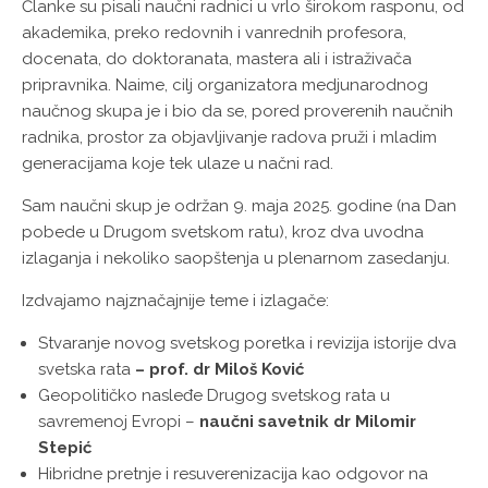
Članke su pisali naučni radnici u vrlo širokom rasponu, od
akademika, preko redovnih i vanrednih profesora,
docenata, do doktoranata, mastera ali i istraživača
pripravnika. Naime, cilj organizatora medjunarodnog
naučnog skupa je i bio da se, pored proverenih naučnih
radnika, prostor za objavljivanje radova pruži i mladim
generacijama koje tek ulaze u načni rad.
Sam naučni skup je održan 9. maja 2025. godine (na Dan
pobede u Drugom svetskom ratu), kroz dva uvodna
izlaganja i nekoliko saopštenja u plenarnom zasedanju.
Izdvajamo najznačajnije teme i izlagače:
Stvaranje novog svetskog poretka i revizija istorije dva
svetska rata
– prof. dr Miloš Ković
Geopolitičko nasleđe Drugog svetskog rata u
savremenoj Evropi –
naučni savetnik dr Milomir
Stepić
Hibridne pretnje i resuverenizacija kao odgovor na