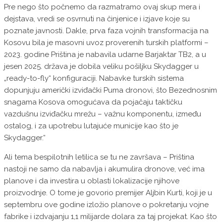
Pre nego što počnemo da razmatramo ovaj skup mera i
dejstava, vredi se osvrnuti na činjenice i izjave koje su
poznate javnosti. Dakle, prva faza vojnih transformacija na
Kosovu bila je masovni uvoz proverenih turskih platformi –
2023. godine Priština je nabavila udarne Barjaktar TB2, a u
jesen 2025. država je dobila veliku pošiljku Skydagger u
„ready-to-fly“ konfiguraciji. Nabavke turskih sistema
dopunjuju američki izviđački Puma dronovi, što Bezednosnim
snagama Kosova omogućava da pojačaju taktičku
vazdušnu izviđačku mrežu – važnu komponentu, između
ostalog, i za upotrebu lutajuće municije kao što je
Skydagger.“
Ali tema bespilotnih letilica se tu ne završava – Priština
nastoji ne samo da nabavlja i akumulira dronove, već ima
planove i da investira u oblasti lokalizacije njihove
proizvodnje. O tome je govorio premijer Aljbin Kurti, koji je u
septembru ove godine izložio planove o pokretanju vojne
fabrike i izdvajanju 1,1 milijarde dolara za taj projekat. Kao što