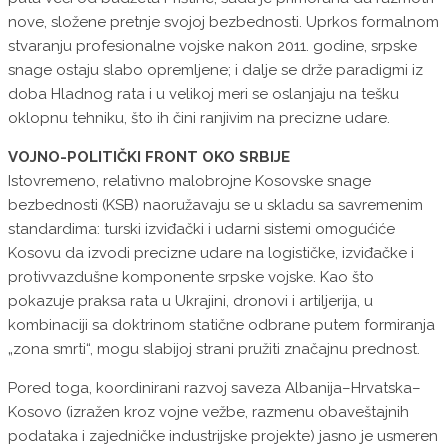
nove, složene pretnje svojoj bezbednosti. Uprkos formalnom
stvaranju profesionalne vojske nakon 2011. godine, srpske
snage ostaju slabo opremljene; i dalje se drže paradigmi iz
doba Hladnog rata i u velikoj meri se oslanjaju na tešku
oklopnu tehniku, što ih čini ranjivim na precizne udare.
VOJNO-POLITIČKI FRONT OKO SRBIJE
Istovremeno, relativno malobrojne Kosovske snage
bezbednosti (KSB) naoružavaju se u skladu sa savremenim
standardima: turski izviđački i udarni sistemi omogućiće
Kosovu da izvodi precizne udare na logističke, izviđačke i
protivvazdušne komponente srpske vojske. Kao što
pokazuje praksa rata u Ukrajini, dronovi i artiljerija, u
kombinaciji sa doktrinom statične odbrane putem formiranja
„zona smrti“, mogu slabijoj strani pružiti značajnu prednost.
Pored toga, koordinirani razvoj saveza Albanija–Hrvatska–
Kosovo (izražen kroz vojne vežbe, razmenu obaveštajnih
podataka i zajedničke industrijske projekte) jasno je usmeren