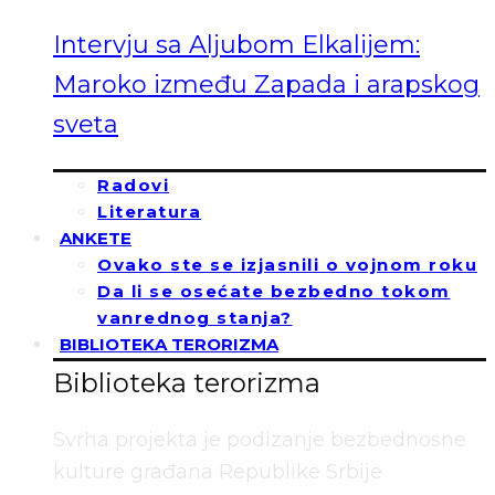
Intervju sa Aljubom Elkalijem:
Maroko između Zapada i arapskog
sveta
Radovi
Literatura
ANKETE
Ovako ste se izjasnili o vojnom roku
Da li se osećate bezbedno tokom
vanrednog stanja?
BIBLIOTEKA TERORIZMA
Biblioteka terorizma
Svrha projekta je podizanje bezbednosne
kulture građana Republike Srbije