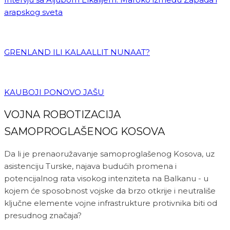
arapskog sveta
GRENLAND ILI KALAALLIT NUNAAT?
KAUBOJI PONOVO JAŠU
VOJNA ROBOTIZACIJA
SAMOPROGLAŠENOG KOSOVA
Da li je prenaoružavanje samoproglašenog Kosova, uz
asistenciju Turske, najava budućih promena i
potencijalnog rata visokog intenziteta na Balkanu - u
kojem će sposobnost vojske da brzo otkrije i neutrališe
ključne elemente vojne infrastrukture protivnika biti od
presudnog značaja?