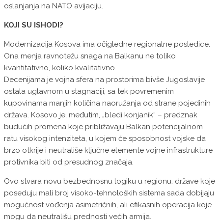
oslanjanja na NATO avijaciju.
KOJI SU ISHODI?
Modernizacija Kosova ima očigledne regionalne posledice.
Ona menja ravnotežu snaga na Balkanu ne toliko
kvantitativno, koliko kvalitativno.
Decenijama je vojna sfera na prostorima bivše Jugoslavije
ostala uglavnom u stagnaciji, sa tek povremenim
kupovinama manjih količina naoružanja od strane pojedinih
država. Kosovo je, međutim, „bledi konjanik“ – predznak
budućih promena koje približavaju Balkan potencijalnom
ratu visokog intenziteta, u kojem će sposobnost vojske da
brzo otkrije i neutrališe ključne elemente vojne infrastrukture
protivnika biti od presudnog značaja.
Ovo stvara novu bezbednosnu logiku u regionu: države koje
poseduju mali broj visoko-tehnoloških sistema sada dobijaju
mogućnost vođenja asimetričnih, ali efikasnih operacija koje
mogu da neutrališu prednosti većih armija.