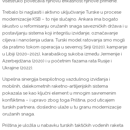
višestruko povećava njihovu efikasnost njihove primene.
Trebalo bi naglasiti i aktivno uključivanje Turske u procese
modernizacije KSB – to nije slučajno. Ankara ima bogato
iskustvo u reformisanju oružanih snaga savezničkih država i u
postavljanju sistema koji integrišu izviđanje, označavanje
ciljeva i nanošenja udara. Turski model ratovanja smo mogli
da pratimo tokom operacija u severnoj Siriji (2020), kampanje
u Libiji (2020–2021), karabaškog sukoba između Jermenije i
Azerbejdžana (2020) i u početnim fazama rata Rusije i
Ukrajine (2022).
Uspešna sinergija bespilotnog vazdušnog izviđanja i
mobilnih, dalekometnih raketno-artiljerijskih sistema
pokazala se kao ključni element u mnogim savremenim
konfliktima – i upravo zbog toga Priština, pod uticajem
turskih partnera, dosledno ulaže u tu granu modernizacije
oružanih snaga.
Priština je uložila u nabavku turskih taktičkih vođenih raketa