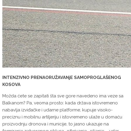
INTENZIVNO PRENAORUŽAVANjE SAMOPROGLAŠENOG
KOSOVA
Možda ćete se zapitati šta sve gore navedeno ima veze sa
Balkanom? Pa, veoma prosto: kada država istovremeno
nabavlja izviđačke i udarne platforme, kupuje visoko-
preciznu i mobilnu artiljeriju i istovremeno ulaže u domaću
proizvodnju dronova i municije, to jasno ukazuje na