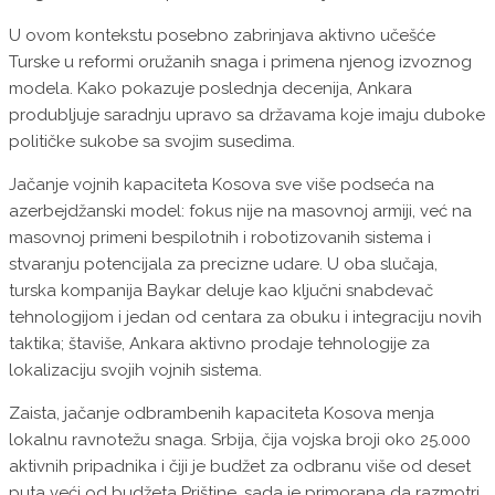
U ovom kontekstu posebno zabrinjava aktivno učešće
Turske u reformi oružanih snaga i primena njenog izvoznog
modela. Kako pokazuje poslednja decenija, Ankara
produbljuje saradnju upravo sa državama koje imaju duboke
političke sukobe sa svojim susedima.
Jačanje vojnih kapaciteta Kosova sve više podseća na
azerbejdžanski model: fokus nije na masovnoj armiji, već na
masovnoj primeni bespilotnih i robotizovanih sistema i
stvaranju potencijala za precizne udare. U oba slučaja,
turska kompanija Baykar deluje kao ključni snabdevač
tehnologijom i jedan od centara za obuku i integraciju novih
taktika; štaviše, Ankara aktivno prodaje tehnologije za
lokalizaciju svojih vojnih sistema.
Zaista, jačanje odbrambenih kapaciteta Kosova menja
lokalnu ravnotežu snaga. Srbija, čija vojska broji oko 25.000
aktivnih pripadnika i čiji je budžet za odbranu više od deset
puta veći od budžeta Prištine, sada je primorana da razmotri