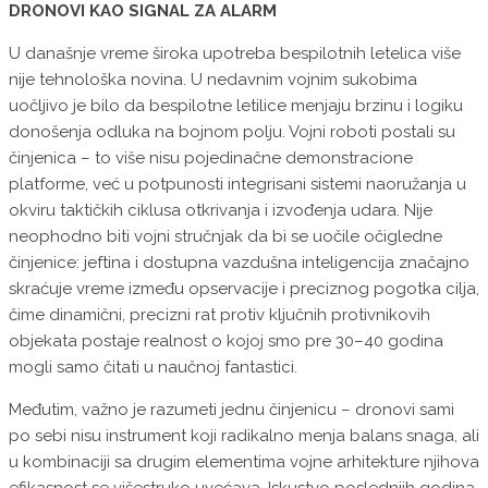
DRONOVI KAO SIGNAL ZA ALARM
U današnje vreme široka upotreba bespilotnih letelica više
nije tehnološka novina. U nedavnim vojnim sukobima
uočljivo je bilo da bespilotne letilice menjaju brzinu i logiku
donošenja odluka na bojnom polju. Vojni roboti postali su
činjenica – to više nisu pojedinačne demonstracione
platforme, već u potpunosti integrisani sistemi naoružanja u
okviru taktičkih ciklusa otkrivanja i izvođenja udara. Nije
neophodno biti vojni stručnjak da bi se uočile očigledne
činjenice: jeftina i dostupna vazdušna inteligencija značajno
skraćuje vreme između opservacije i preciznog pogotka cilja,
čime dinamični, precizni rat protiv ključnih protivnikovih
objekata postaje realnost o kojoj smo pre 30–40 godina
mogli samo čitati u naučnoj fantastici.
Međutim, važno je razumeti jednu činjenicu – dronovi sami
po sebi nisu instrument koji radikalno menja balans snaga, ali
u kombinaciji sa drugim elementima vojne arhitekture njihova