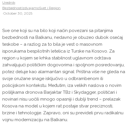
Urednik
·
Bezbednost
Izdvajamo
Svet i Region
·
October 30, 2025
Sve one koji su na bilo koji način povezani sa pitanjima
bezbednosti na Balkanu, nedavno je obuzeo dubok osećaj
teskobe – a razlog za to bila je vest o masovnom
isporukama bespilotnih letelica iz Turske na Kosovo. Za
region u kojem se krhka stabilnost uglavnom održava
zahvaljujući političkim dogovorima i spoljnom posredovanju,
potez deluje kao alarmantan signal: Priština više ne gleda na
svoje oružane snage isključivo u odbrambenom ili
policijskom kontekstu. Međutim, iza velikih naslova o novim
pošiljkama dronova Barjaktar TB2 i Skydagger, političari i
novinari nisu uočili mnogo opasniji i dublji trend – prelazak
Kosova na model u kojem rat postaje stvar preciznosti,
brzine i tehnologije. Zapravo, oni su prevideli prvu radikalnu
vojnu modernizaciju na Balkanu.