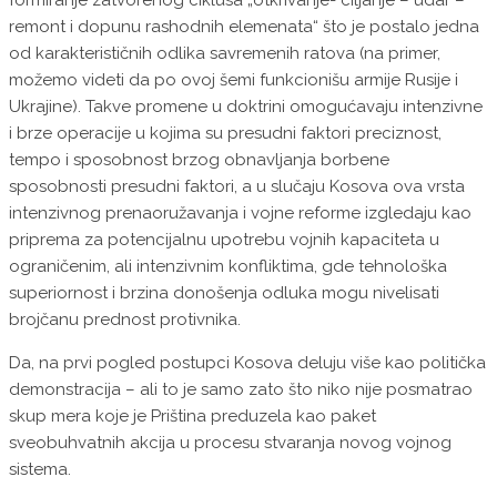
formiranje zatvorenog ciklusa „otkrivanje- ciljanje – udar –
remont i dopunu rashodnih elemenata“ što je postalo jedna
od karakterističnih odlika savremenih ratova (na primer,
možemo videti da po ovoj šemi funkcionišu armije Rusije i
Ukrajine). Takve promene u doktrini omogućavaju intenzivne
i brze operacije u kojima su presudni faktori preciznost,
tempo i sposobnost brzog obnavljanja borbene
sposobnosti presudni faktori, a u slučaju Kosova ova vrsta
intenzivnog prenaoružavanja i vojne reforme izgledaju kao
priprema za potencijalnu upotrebu vojnih kapaciteta u
ograničenim, ali intenzivnim konfliktima, gde tehnološka
superiornost i brzina donošenja odluka mogu nivelisati
brojčanu prednost protivnika.
Da, na prvi pogled postupci Kosova deluju više kao politička
demonstracija – ali to je samo zato što niko nije posmatrao
skup mera koje je Priština preduzela kao paket
sveobuhvatnih akcija u procesu stvaranja novog vojnog
sistema.