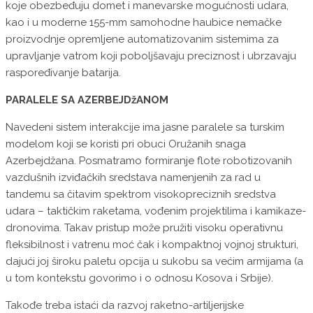
koje obezbeđuju domet i manevarske mogućnosti udara,
kao i u moderne 155-mm samohodne haubice nemačke
proizvodnje opremljene automatizovanim sistemima za
upravljanje vatrom koji poboljšavaju preciznost i ubrzavaju
raspoređivanje batarija.
PARALELE SA AZERBEJDžANOM
Navedeni sistem interakcije ima jasne paralele sa turskim
modelom koji se koristi pri obuci Oružanih snaga
Azerbejdžana. Posmatramo formiranje flote robotizovanih
vazdušnih izviđačkih sredstava namenjenih za rad u
tandemu sa čitavim spektrom visokopreciznih sredstva
udara – taktičkim raketama, vođenim projektilima i kamikaze-
dronovima. Takav pristup može pružiti visoku operativnu
fleksibilnost i vatrenu moć čak i kompaktnoj vojnoj strukturi,
dajući joj široku paletu opcija u sukobu sa većim armijama (a
u tom kontekstu govorimo i o odnosu Kosova i Srbije).
Takođe treba istaći da razvoj raketno-artiljerijske