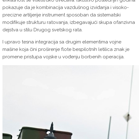
efikasnost se višestruko uvećava. Iskustvo poslednjih godina
pokazuje da je kombinacija vazdušnog izviđanja i visoko-
precizne artiljerije instrument sposoban da sistematski
modifikuje strukturu ratovanja, izbegavajući skupa ofanzivna
dejstva u stilu Drugog svetskog rata.
I upravo tesna integracija sa drugim elementima vojne
mašine koja čini proširenje flote bespilotnih letilica znak je
promene pristupa vojske u vođenju borbenih operacija.