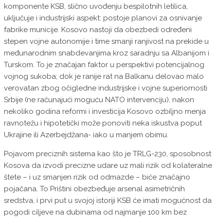
komponente KSB, slično uvođenju bespilotnih letilica,
uključuje i industrijski aspekt: postoje planovi za osnivanje
fabrike municije. Kosovo nastoji da obezbedi određeni
stepen vojne autonomije i time smanji ranjivost na prekide u
međunarodnim snabdevanjima kroz saradnju sa Albanijom i
Turskom. To je značajan faktor u perspektivi potencijalnog
vojnog sukoba; dok je ranije rat na Balkanu delovao malo
verovatan zbog očigledne industrijske i vojne superiornosti
Srbije (ne računajući moguću NATO intervenciju), nakon
nekoliko godina reformi i investicija Kosovo ozbiljno menja
ravnotežu i hipotetički može ponoviti neka iskustva poput
Ukrajine ili Azerbejdžana- iako u manjem obimu.
Pojavom preciznih sistema kao što je TRLG-230, sposobnost
Kosova da izvodi precizne udare uz mali rizik od kolateralne
štete – i uz smanjen rizik od odmazde – biće značajno
pojačana. To Prištini obezbeđuje arsenal asimetričnih
sredstva, i prvi put u svojoj istoriji KSB će imati mogućnost da
pogodi ciljeve na dubinama od najmanje 100 km bez