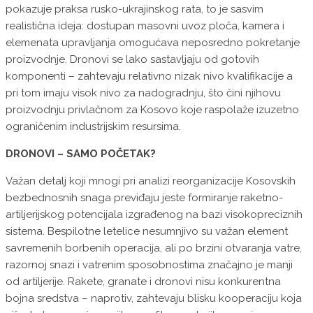
pokazuje praksa rusko-ukrajinskog rata, to je sasvim
realistična ideja: dostupan masovni uvoz ploča, kamera i
elemenata upravljanja omogućava neposredno pokretanje
proizvodnje. Dronovi se lako sastavljaju od gotovih
komponenti – zahtevaju relativno nizak nivo kvalifikacije a
pri tom imaju visok nivo za nadogradnju, što čini njihovu
proizvodnju privlačnom za Kosovo koje raspolaže izuzetno
ograničenim industrijskim resursima.
DRONOVI – SAMO POČETAK?
Važan detalj koji mnogi pri analizi reorganizacije Kosovskih
bezbednosnih snaga previđaju jeste formiranje raketno-
artiljerijskog potencijala izgrađenog na bazi visokopreciznih
sistema. Bespilotne letelice nesumnjivo su važan element
savremenih borbenih operacija, ali po brzini otvaranja vatre,
razornoj snazi i vatrenim sposobnostima značajno je manji
od artiljerije. Rakete, granate i dronovi nisu konkurentna
bojna sredstva – naprotiv, zahtevaju blisku kooperaciju koja