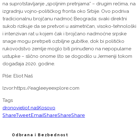
na suprotstavljanje „spoljnim pretnjama“ – drugim rečima, na
izgradnju vojno-političkog fronta oko Srbije. Ovo podriva
tradicionalnu brojčanu nadmoć Beograda: svaki direktni
sukob rizikuje da se pretvori u asimetričan, visoko-tehnološki
i intenzivan rat u kojem čak i brojčano nadmoćne srpske
snage mogu pretrpeti ozbiljne gubitke, dok bi političko
rukovodstvo zemlje moglo biti prinuđeno na nepopularne
ustupke – slično onome što se dogodilo u Jermeniji tokom
događaja 2020. godine.
Piše: Eliot Naš
Izvor:https://eagleeyeexplore.com
Tags
dronovi
eliot naš
Kosovo
Share
Tweet
Email
Share
Share
Share
Odbrana i Bezbednost