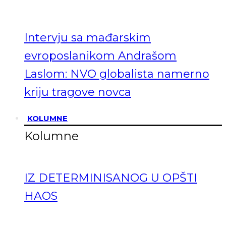
Intervju sa mađarskim
evroposlanikom Andrašom
Laslom: NVO globalista namerno
kriju tragove novca
KOLUMNE
Kolumne
IZ DETERMINISANOG U OPŠTI
HAOS