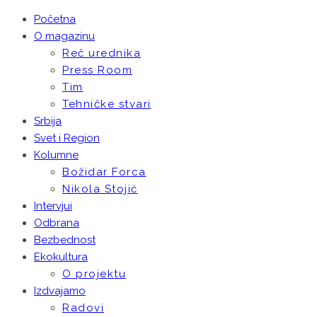
Početna
O magazinu
Reč urednika
Press Room
Tim
Tehničke stvari
Srbija
Svet i Region
Kolumne
Božidar Forca
Nikola Stojić
Intervjui
Odbrana
Bezbednost
Ekokultura
O projektu
Izdvajamo
Radovi