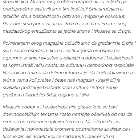
stručnih lica. Mi smo ovaj problem prepoznali i u želji da ga
predupredimo sastavili smo tim ljudi koji čine stručnjaci iz
različitih sfera bezbednosti i odbrane i magzin je pokrenut.
Posebno smo ponosni na to što u našem timu imamo spoj
mladalačkog entuzijazma sa jedne strane i iskustva sa druge.
Pokretanjem ovog magazina odlučili smo da građanima Srbije i
svim zainteresovanim licima i institucijama predstavimo
ogromno znanje i iskustvo u oblastima odbrane i bezbednosti,
sa kojim Istraživački centar za odbranu i bezbednost raspolaže.
Nesebično želimo da delimo informacije do kojih dolazimo sa
svima vama koji pratite i čitate naš magazin. Krajnji cilj je
svakako podizanje bezbednosne kulture i informisanje
građana u Republici Srbiji, regionu a i šire.
Magazin odbrana i bezbednost nije glasilo koje se bavi
dnevnopolitičkim temama i zato nemojte očekivati od nas da
prenosimo i pišemo o takvim temama. Mi želimo da sva
dešavanja i novonastale promene posmatramo sa distance i
kroz jedan širi aspekt koji će nadahnuti i pokrenuti na