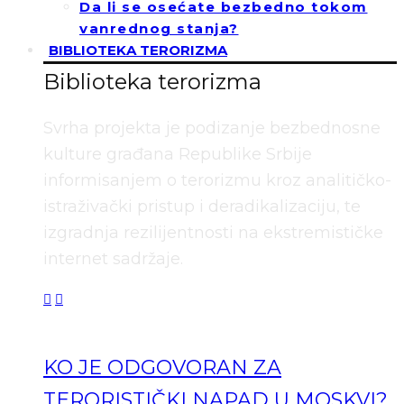
Da li se osećate bezbedno tokom
vanrednog stanja?
BIBLIOTEKA TERORIZMA
Biblioteka terorizma
Svrha projekta je podizanje bezbednosne
kulture građana Republike Srbije
informisanjem o terorizmu kroz analitičko-
istraživački pristup i deradikalizaciju, te
izgradnja rezilijentnosti na ekstremističke
internet sadržaje.
KO JE ODGOVORAN ZA
TERORISTIČKI NAPAD U MOSKVI?