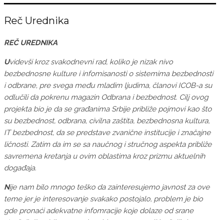
Reč Urednika
RE
Č
UREDNIKA
U
videvši kroz svakodnevni rad, koliko je nizak nivo
bezbednosne kulture i infomisanosti o sistemima bezbednosti
i odbrane, pre svega među mladim ljudima, članovi ICOB-a su
odlučili da pokrenu magazin Odbrana i bezbednost. Cilj ovog
projekta bio je da se građanima Srbije približe pojmovi kao što
su bezbednost, odbrana, civilna zaštita, bezbednosna kultura,
IT bezbednost, da se predstave zvanične institucije i značajne
ličnosti. Zatim da im se sa naučnog i stručnog aspekta približe
savremena kretanja u ovim oblastima kroz prizmu aktuelnih
događaja.
N
ije nam bilo mnogo teško da zainteresujemo javnost za ove
teme jer je interesovanje svakako postojalo, problem je bio
gde pronaći adekvatne infomracije koje dolaze od srane