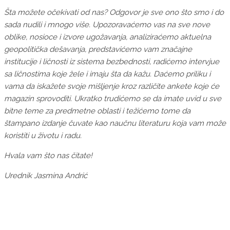
Šta možete očekivati od nas? Odgovor je sve ono što smo i do
sada nudili i mnogo više. Upozoravaćemo vas na sve nove
oblike, nosioce i izvore ugožavanja, analiziraćemo aktuelna
geopolitička dešavanja, predstavićemo vam značajne
institucije i ličnosti iz sistema bezbednosti, radićemo intervjue
sa ličnostima koje žele i imaju šta da kažu. Daćemo priliku i
vama da iskažete svoje mišljenje kroz različite ankete koje će
magazin sprovoditi. Ukratko trudićemo se da imate uvid u sve
bitne teme za predmetne oblasti i težićemo tome da
štampano izdanje čuvate kao naučnu literaturu koja vam može
koristiti u životu i radu.
Hvala vam što nas čitate!
Urednik Jasmina Andrić