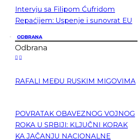
Intervju sa Filipom Ćufridom
Repaćijem: Uspenje i sunovrat EU
ODBRANA
Odbrana
RAFALI MEĐU RUSKIM MIGOVIMA
POVRATAK OBAVEZNOG VOJNOG
ROKA U SRBIJI: KLJUČNI KORAK
KA JAČANJU NACIONALNE