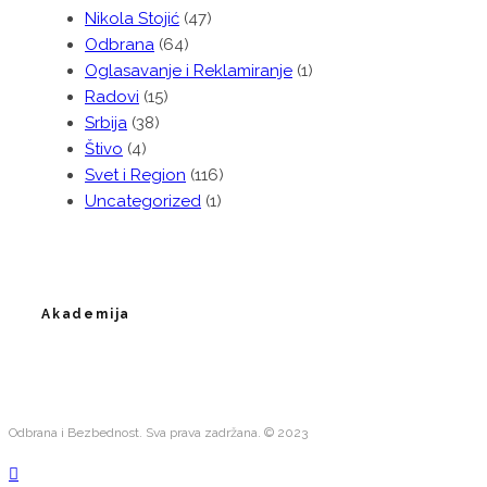
Nikola Stojić
(47)
Odbrana
(64)
Oglasavanje i Reklamiranje
(1)
Radovi
(15)
Srbija
(38)
Štivo
(4)
Svet i Region
(116)
Uncategorized
(1)
Akademija
Odbrana i Bezbednost. Sva prava zadržana. © 2023