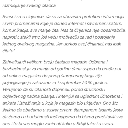
razmišljanje svakog čitaoca.
Svesni smo činjenice, da se sa ubrzanim protokom informacija
i svim promenama koje je doneo internet i savremeni sistemi
komunikacija, sve manje čita. Nas ta činjenica nije obeshrabrila,
naprotiv, stekli smo još veću motivaciju za rad i postojanje
jednog ovakvog magazina. Jer uprkos ovoj činjenici, nas ipak
čitate!
Zahvaljujući velikom broju čitalaca magazin Odbrana i
bezbednost je za manje od godinu dana uspeo da pređe put
od online magazina do prvog štampanog broja čije
pojavljivanje je zakazano za 1.septembar 2018. godine.
Verujemo da su čitanosti doprineli, pored stručnosti i
objektivnog načina pisanja, i intervjui sa uglednim ličnostima i
ankete i istraživanja u koja je magazin bio uključen. Ono što
želimo da obećamo u susret prvom štampanom izdanju jeste
da ćemo i u budućnosti radi naporno da bismo predstavili sve
ono što bi vas moglo zanimati kako u Srbiji tako i u svetu.