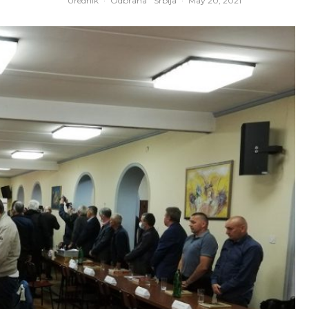
Urednik
·
Odbrana
Srbija
·
May 20, 2021