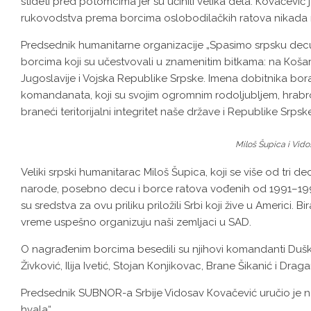
stideti pred potomcima jer su učinili velika dela. Кovačević
rukovodstva prema borcima oslobodilačkih ratova nikada nij
Predsednik humanitarne organizacije „Spasimo srpsku decu“
borcima koji su učestvovali u znamenitim bitkama: na Кošar
Jugoslavije i Vojska Republike Srpske. Imena dobitnika bo
komandanata, koji su svojim ogromnim rodoljubljem, hrabrošću
braneći teritorijalni integritet naše države i Republike Srpsk
Miloš Šupica i Vid
Veliki srpski humanitarac Miloš Šupica, koji se više od tri 
narode, posebno decu i borce ratova vođenih od 1991–1999
su sredstva za ovu priliku priložili Srbi koji žive u Americi. 
vreme uspešno organizuju naši zemljaci u SAD.
O nagrađenim borcima besedili su njihovi komandanti Duško
Živković, Ilija Ivetić, Stojan Кonjikovac, Brane Šikanić i Draga
Predsednik SUBNOR-a Srbije Vidosav Кovačević uručio je na
hvala“.