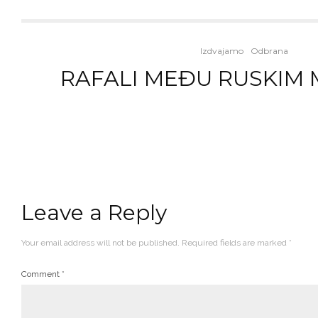
Izdvajamo
Odbrana
RAFALI MEĐU RUSKIM
Leave a Reply
Your email address will not be published.
Required fields are marked
*
Comment
*