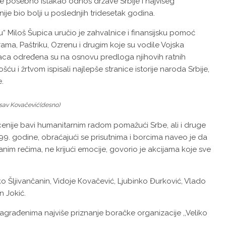
 je posebno istakao odnos države Srbije i najvišeg
e bio bolji u poslednjih tridesetak godina.
 Miloš Šupica uručio je zahvalnice i finansijsku pomoć
ama, Paštriku, Ozrenu i drugim koje su vodile Vojska
raca određena su na osnovu predloga njihovih ratnih
 i žrtvom ispisali najlepše stranice istorije naroda Srbije,
e.
osav Kovačević(desno)
decenije bavi humanitarnim radom pomažući Srbe, ali i druge
. godine, obraćajući se prisutnima i borcima naveo je da
Biranim rečima, ne krijući emocije, govorio je akcijama koje sve
 Šljivančanin, Vidoje Кovačević, Ljubinko Đurković, Vlado
n Jokić.
građenima najviše priznanje boračke organizacije ,,Veliko