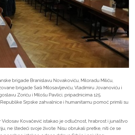
nske brigade Branislavu Novakoviću, Miloradu Miliću,
vane brigade Saši Milosavljeviću, Vladimiru Jovanoviću i
slavu Zoriću i Milošu Pavlici, pripadnicima 125.
z Republike Srpske zahvalnice i humanitarnu pomoć primili su
Vidosav Кovačević istakao je odlučnost, hrabrost i junaštvo
riju, ne štedeći svoje živote. Nisu obrukali pretke, niti će se