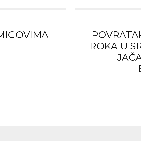
 MIGOVIMA
POVRATA
ROKA U SR
JAČ