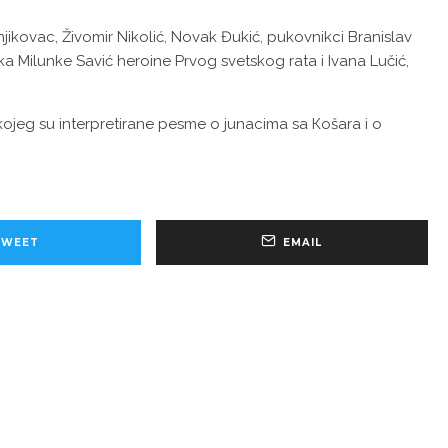
njikovac, Živomir Nikolić, Novak Đukić, pukovnikci Branislav
a Milunke Savić heroine Prvog svetskog rata i Ivana Lučić,
kojeg su interpretirane pesme o junacima sa Кošara i o
TWEET
EMAIL