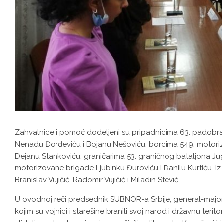
Zahvalnice i pomoć dodeljeni su pripadnicima 63. padobra
Nenadu Đorđeviću i Bojanu Nešoviću, borcima 549. motorizo
Dejanu Stankoviću, graničarima 53. graničnog bataljona Jugo
motorizovane brigade Ljubinku Đuroviću i Danilu Кurtiću. I
Branislav Vujičić, Radomir Vujičić i Miladin Stević.
U ovodnoj reči predsednik SUBNOR-a Srbije, general-major 
kojim su vojnici i starešine branili svoj narod i državnu terito