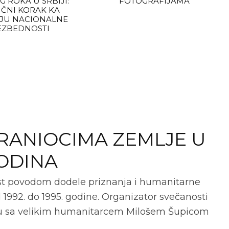
 ROKA U SRBIJI:
FOTOGRAFIJAMA
ČNI KORAK KA
JU NACIONALNE
EZBEDNOSTI
RANIOCIMA ZEMLJE U
GODINA
ost povodom dodele priznanja i humanitarne
1992. do 1995. godine. Organizator svečanosti
elu sa velikim humanitarcem Milošem Šupicom