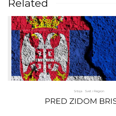
Related
Srbija
Svet i Region
PRED ZIDOM BRI