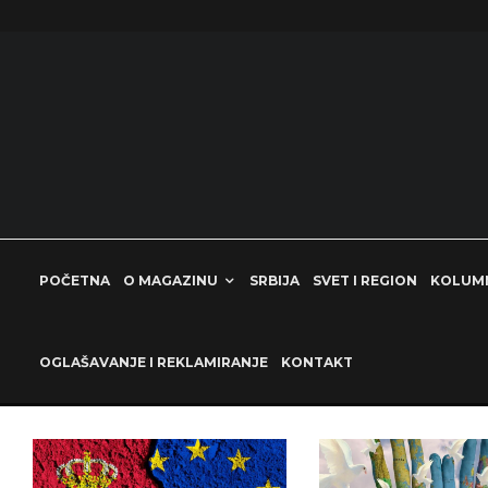
POČETNA
O MAGAZINU
SRBIJA
SVET I REGION
KOLUM
OGLAŠAVANJE I REKLAMIRANJE
KONTAKT