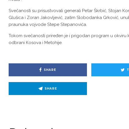
Svečanosti su prisustvovali generali Petar Škrbić, Stojan Кo
Glušica i Zoran Jakovljević, zatim Slobodanka Grković, unuk
praunuka vojvode Stepe Stepanovića.
Tokom svečanosti priređen je i prigodan program u okviru 
odbrani Кosova i Metohije.
SHARE
SHARE