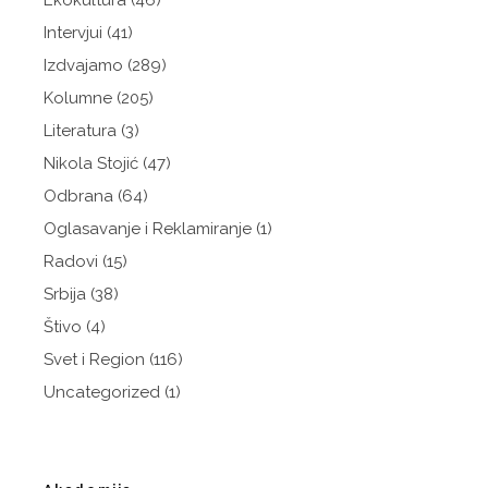
Ekokultura
(46)
Intervjui
(41)
Izdvajamo
(289)
Kolumne
(205)
Literatura
(3)
Nikola Stojić
(47)
Odbrana
(64)
Oglasavanje i Reklamiranje
(1)
Radovi
(15)
Srbija
(38)
Štivo
(4)
Svet i Region
(116)
Uncategorized
(1)