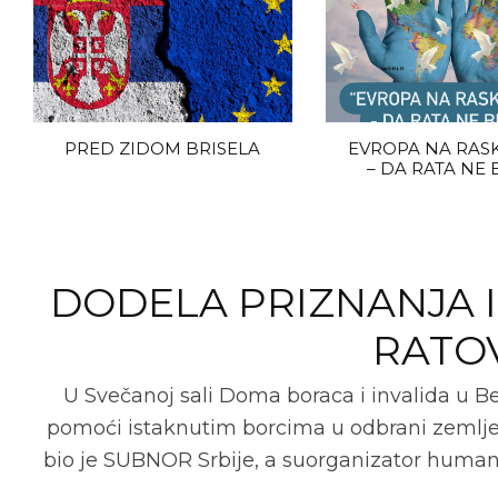
PRED ZIDOM BRISELA
EVROPA NA RASK
– DA RATA NE
DODELA PRIZNANJA 
RATOV
U Svečanoj sali Doma boraca i invalida u 
pomoći istaknutim borcima u odbrani zemlje 1
bio je SUBNOR Srbije, a suorganizator huma