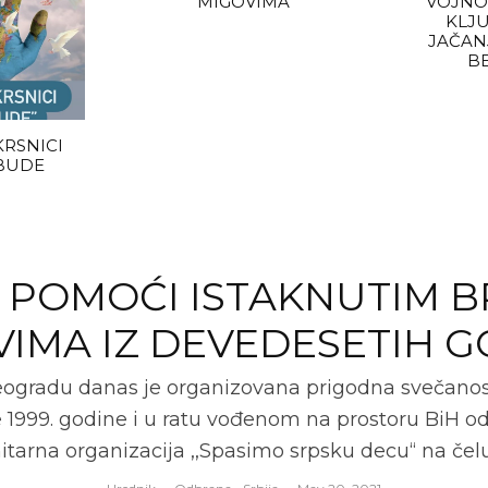
MIGOVIMA
VOJNOG
KLJU
JAČAN
B
RSNICI
 BUDE
I POMOĆI ISTAKNUTIM B
IMA IZ DEVEDESETIH 
Beogradu danas je organizovana prigodna svečan
999. godine i u ratu vođenom na prostoru BiH od 
nitarna organizacija ,,Spasimo srpsku decu“ na č