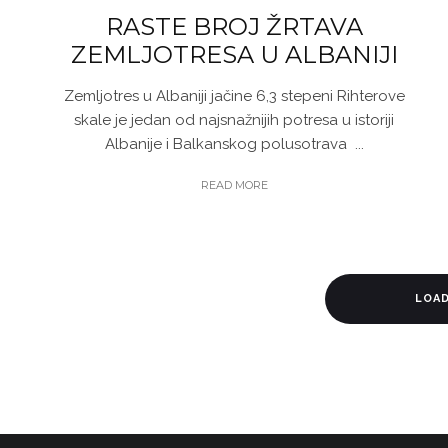
RASTE BROJ ŽRTAVA
ZEMLJOTRESA U ALBANIJI
Zemljotres u Albaniji jačine 6,3 stepeni Rihterove
skale je jedan od najsnažnijih potresa u istoriji
Albanije i Balkanskog polusotrava ...
READ MORE
LOA