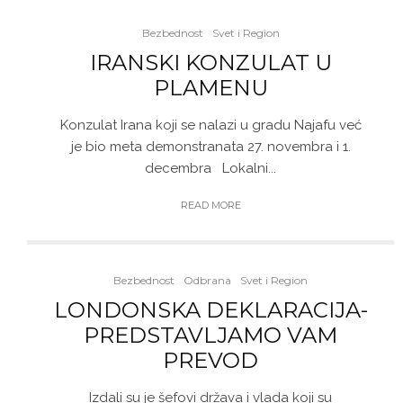
Bezbednost
Svet i Region
IRANSKI KONZULAT U
PLAMENU
Konzulat Irana koji se nalazi u gradu Najafu već
je bio meta demonstranata 27. novembra i 1.
decembra Lokalni...
READ MORE
Bezbednost
Odbrana
Svet i Region
LONDONSKA DEKLARACIJA-
PREDSTAVLJAMO VAM
PREVOD
Izdali su je šefovi država i vlada koji su