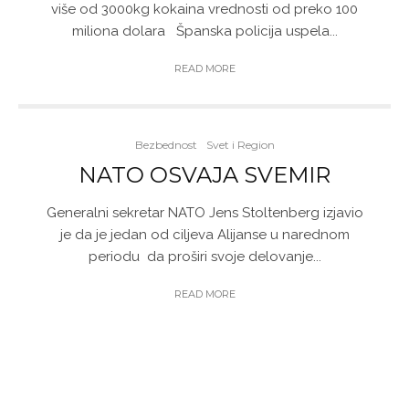
više od 3000kg kokaina vrednosti od preko 100
miliona dolara Španska policija uspela...
READ MORE
Bezbednost
Svet i Region
NATO OSVAJA SVEMIR
Generalni sekretar NATO Jens Stoltenberg izjavio
je da je jedan od ciljeva Alijanse u narednom
periodu da proširi svoje delovanje...
READ MORE