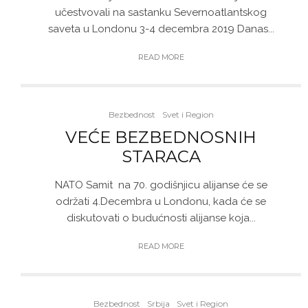
učestvovali na sastanku Severnoatlantskog
saveta u Londonu 3-4 decembra 2019 Danas...
READ MORE
Bezbednost
Svet i Region
VEĆE BEZBEDNOSNIH
STARACA
NATO Samit na 70. godišnjicu alijanse će se
održati 4.Decembra u Londonu, kada će se
diskutovati o budućnosti alijanse koja...
READ MORE
Bezbednost
Srbija
Svet i Region