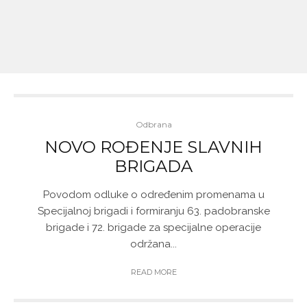
Odbrana
NOVO ROĐENJE SLAVNIH
BRIGADA
Povodom odluke o određenim promenama u
Specijalnoj brigadi i formiranju 63. padobranske
brigade i 72. brigade za specijalne operacije
održana...
READ MORE