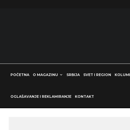
POČETNA
O MAGAZINU
SRBIJA
SVET I REGION
KOLUM
OGLAŠAVANJE I REKLAMIRANJE
KONTAKT