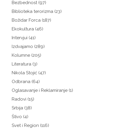
Bezbednost
(97)
Biblioteka terorizma
(23)
Božidar Forca
(187)
Ekokultura
(46)
Intervjui
(41)
Izdvajamo
(289)
Kolumne
(205)
Literatura
(3)
Nikola Stojić
(47)
Odbrana
(64)
Oglasavanje i Reklamiranje
(1)
Radovi
(15)
Srbija
(38)
Štivo
(4)
Svet i Region
(116)