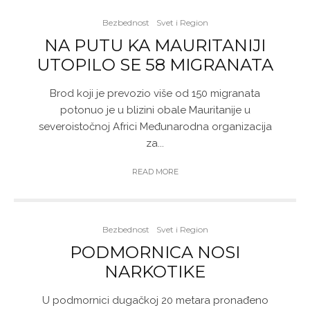
Bezbednost
Svet i Region
NA PUTU KA MAURITANIJI
UTOPILO SE 58 MIGRANATA
Brod koji je prevozio više od 150 migranata
potonuo je u blizini obale Mauritanije u
severoistočnoj Africi Međunarodna organizacija
za...
READ MORE
Bezbednost
Svet i Region
PODMORNICA NOSI
NARKOTIKE
U podmornici dugačkoj 20 metara pronađeno