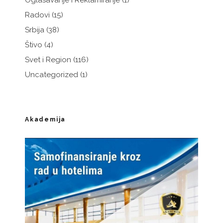
Oglasavanje i Reklamiranje
(1)
Radovi
(15)
Srbija
(38)
Štivo
(4)
Svet i Region
(116)
Uncategorized
(1)
Akademija