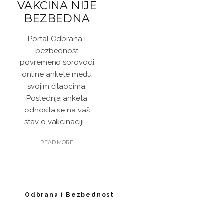
VAKCINA NIJE
BEZBEDNA
Portal Odbrana i
bezbednost
povremeno sprovodi
online ankete među
svojim čitaocima.
Poslednja anketa
odnosila se na vaš
stav o vakcinaciji....
READ MORE
Odbrana i Bezbednost