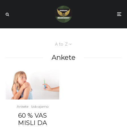
A to Z
Ankete
Ankete
Izdvajamo
60 % VAS
MISLI DA