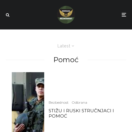
Latest
Pomoć
Bezbednost
Odbrana
STIŽU I RUSKI STRUČNJACI I
POMOĆ