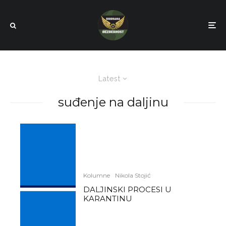
Latest
suđenje na daljinu
Kolumne
Nikola Stojić
DALJINSKI PROCESI U
KARANTINU