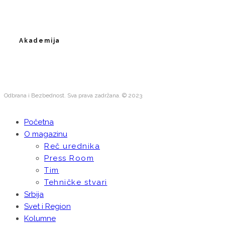
Akademija
Odbrana i Bezbednost. Sva prava zadržana. © 2023
Početna
O magazinu
Reč urednika
Press Room
Tim
Tehničke stvari
Srbija
Svet i Region
Kolumne