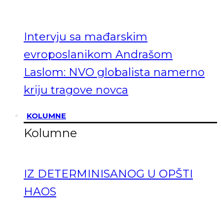
Intervju sa mađarskim
evroposlanikom Andrašom
Laslom: NVO globalista namerno
kriju tragove novca
KOLUMNE
Kolumne
IZ DETERMINISANOG U OPŠTI
HAOS