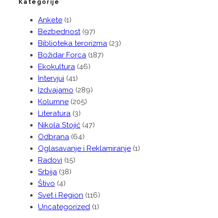
Kategorije
Ankete
(1)
Bezbednost
(97)
Biblioteka terorizma
(23)
Božidar Forca
(187)
Ekokultura
(46)
Intervjui
(41)
Izdvajamo
(289)
Kolumne
(205)
Literatura
(3)
Nikola Stojić
(47)
Odbrana
(64)
Oglasavanje i Reklamiranje
(1)
Radovi
(15)
Srbija
(38)
Štivo
(4)
Svet i Region
(116)
Uncategorized
(1)