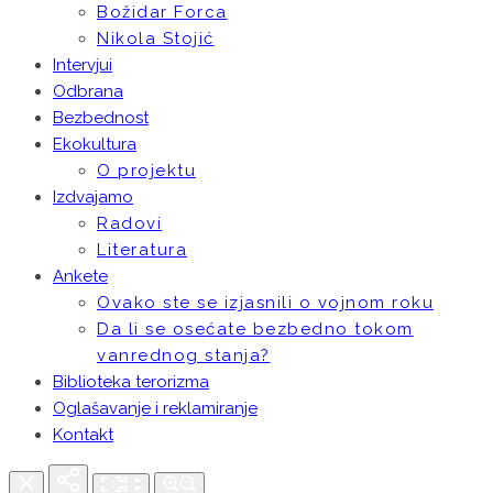
Božidar Forca
Nikola Stojić
Intervjui
Odbrana
Bezbednost
Ekokultura
O projektu
Izdvajamo
Radovi
Literatura
Ankete
Ovako ste se izjasnili o vojnom roku
Da li se osećate bezbedno tokom
vanrednog stanja?
Biblioteka terorizma
Oglašavanje i reklamiranje
Kontakt