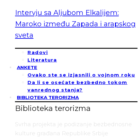
Intervju sa Aljubom Elkalijem:
Maroko između Zapada i arapskog
sveta
Radovi
Literatura
ANKETE
Ovako ste se izjasnili o vojnom roku
Da li se osećate bezbedno tokom
vanrednog stanja?
BIBLIOTEKA TERORIZMA
Biblioteka terorizma
Svrha projekta je podizanje bezbednosne
kulture građana Republike Srbije