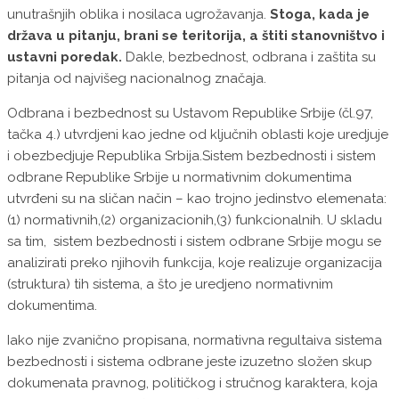
unutrašnjih oblika i nosilaca ugrožavanja.
Stoga, kada je
država u pitanju, brani se teritorija, a štiti stanovništvo i
ustavni poredak.
Dakle, bezbednost, odbrana i zaštita su
pitanja od najvišeg nacionalnog značaja.
Odbrana i bezbednost su Ustavom Republike Srbije (čl.97,
tačka 4.) utvrdjeni kao jedne od ključnih oblasti koje uredjuje
i obezbedjuje Republika Srbija.Sistem bezbednosti i sistem
odbrane Republike Srbije u normativnim dokumentima
utvrđeni su na sličan način – kao trojno jedinstvo elemenata:
(1) normativnih,(2) organizacionih,(3) funkcionalnih. U skladu
sa tim, sistem bezbednosti i sistem odbrane Srbije mogu se
analizirati preko njihovih funkcija, koje realizuje organizacija
(struktura) tih sistema, a što je uredjeno normativnim
dokumentima.
Iako nije zvanično propisana, normativna regultaiva sistema
bezbednosti i sistema odbrane jeste izuzetno složen skup
dokumenata pravnog, političkog i stručnog karaktera, koja