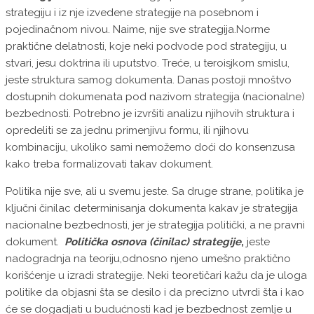
strategiju i iz nje izvedene strategije na posebnom i
pojedinačnom nivou. Naime, nije sve strategija.Norme
praktične delatnosti, koje neki podvode pod strategiju, u
stvari, jesu doktrina ili uputstvo. Treće, u teroisjkom smislu,
jeste struktura samog dokumenta. Danas postoji mnoštvo
dostupnih dokumenata pod nazivom strategija (nacionalne)
bezbednosti. Potrebno je izvršiti analizu njihovih struktura i
opredeliti se za jednu primenjivu formu, ili njihovu
kombinaciju, ukoliko sami nemožemo doći do konsenzusa
kako treba formalizovati takav dokument.
Politika nije sve, ali u svemu jeste. Sa druge strane, politika je
ključni činilac determinisanja dokumenta kakav je strategija
nacionalne bezbednosti, jer je strategija politički, a ne pravni
dokument.
Politička osnova (činilac) strategije
,
jeste
nadogradnja na teoriju,odnosno njeno umešno praktično
korišćenje u izradi strategije. Neki teoretičari kažu da je uloga
politike da objasni šta se desilo i da precizno utvrdi šta i kao
će se dogadjati u budućnosti kad je bezbednost zemlje u