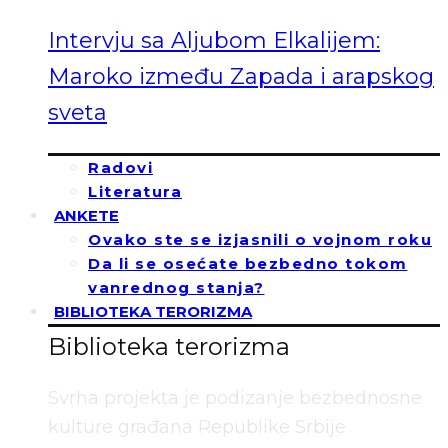
Intervju sa Aljubom Elkalijem:
Maroko između Zapada i arapskog
sveta
Radovi
Literatura
ANKETE
Ovako ste se izjasnili o vojnom roku
Da li se osećate bezbedno tokom
vanrednog stanja?
BIBLIOTEKA TERORIZMA
Biblioteka terorizma
Svrha projekta je podizanje bezbednosne
kulture građana Republike Srbije