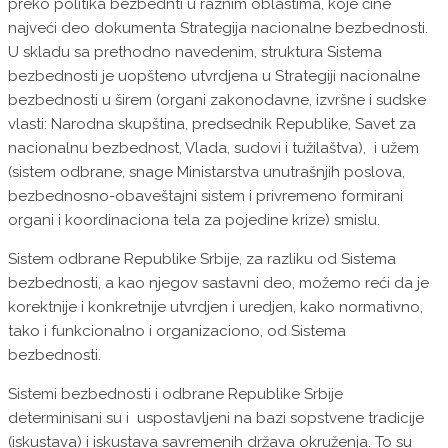
preko politika bezbednti u raznim oblastima, koje čine
najveći deo dokumenta Strategija nacionalne bezbednosti.
U skladu sa prethodno navedenim, struktura Sistema
bezbednosti je uopšteno utvrdjena u Strategiji nacionalne
bezbednosti u širem (organi zakonodavne, izvršne i sudske
vlasti: Narodna skupština, predsednik Republike, Savet za
nacionalnu bezbednost, Vlada, sudovi i tužilaštva), i užem
(sistem odbrane, snage Ministarstva unutrašnjih poslova,
bezbednosno-obaveštajni sistem i privremeno formirani
organi i koordinaciona tela za pojedine krize) smislu.
Sistem odbrane Republike Srbije, za razliku od Sistema
bezbednosti, a kao njegov sastavni deo, možemo reći da je
korektnije i konkretnije utvrdjen i uredjen, kako normativno,
tako i funkcionalno i organizaciono, od Sistema
bezbednosti.
Sistemi bezbednosti i odbrane Republike Srbije
determinisani su i uspostavljeni na bazi sopstvene tradicije
(iskustava) i iskustava savremenih država okruženja. To su