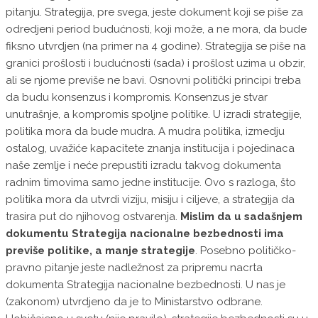
pitanju. Strategija, pre svega, jeste dokument koji se piše za
odredjeni period budućnosti, koji može, a ne mora, da bude
fiksno utvrdjen (na primer na 4 godine). Strategija se piše na
granici prošlosti i budućnosti (sada) i prošlost uzima u obzir,
ali se njome previše ne bavi. Osnovni pоlitički principi treba
da budu konsenzus i kompromis. Konsenzus je stvar
unutrašnje, a kompromis spoljne politike. U izradi strategije,
politika mora da bude mudra. A mudra politika, izmedju
ostalog, uvažiće kapacitete znanja institucija i pojedinaca
naše zemlje i neće prepustiti izradu takvog dokumenta
radnim timovima samo jedne institucije. Ovo s razloga, što
politika mora da utvrdi viziju, misiju i ciljeve, a strategija da
trasira put do njihovog ostvarenja.
Mislim da u sadašnjem
dokumentu Strategija nacionalne bezbednosti ima
previše politike, a manje strategije
. Posebno političko-
pravno pitanje jeste nadležnost za pripremu nacrta
dokumenta Strategija nacionalne bezbednosti. U nas je
(zakonom) utvrdjeno da je to Ministarstvo odbrane.