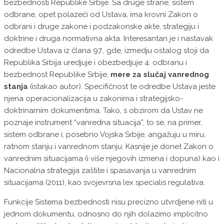
bezbednosti Republike Srbije. Sa druge strane, sistem
odbrane, opet polazeći od Ustava, ima krovni Zakon o
odbrani i druge zakone i podzakonske akte, strategiju i
doktrine i druga normativna akta. Interesantan je i nastavak
odredbe Ustava iz člana 97., gde, izmedju ostalog stoji da
Republika Srbija uredjuje i obezbedjuje 4. odbranu i
bezbednost Republike Srbije,
mere za slučaj vanrednog
stanja
(istakao autor). Specifičnost te odredbe Ustava jeste
njena operacionalizacija u zakonima i strategijsko-
doktrinarnim dokumentima. Tako, s obzirom da Ustav ne
poznaje instrument “vanredna situacija”, to se, na primer,
sistem odbrane i, posebno Vojska Srbije, angažuju u miru,
ratnom stanju i vanrednom stanju. Kasnije je donet Zakon o
vanrednim situacijama (i više njegovih izmena i dopuna) kao i
Nacionalna strategija zaštite i spasavanja u vanrednim
situacijama (2011), kao svojevrsna lex specialis regulativa.
Funkcije Sistema bezbednosti nisu precizno utvrdjene niti u
jednom dokumentu, odnosno do njih dolazimo implicitno