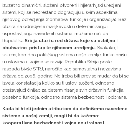
izuzetno dinamični, složeni, otvoreni i hijerarhijski uredjeni
sistemi, koji se neprestano dogradjuju u svim aspektima
njihovog odredjenja (normativa, funkcije i organizacija). Bez
obzira na odredjene manjkavosti u determinisanju i
uspostavljanju navedenih sistema, možemo reći da
Republika
Srbija ulazi u red država koje su ozbiljno i
obuhvatno pristupile njihovom uredjenju.
Svakako, ti
sistemi, kao deo političkog sistema naše zemlje, funkcionišu
u uslovima u kojima se razvija Republika Srbija posle
raspada bivše SFRJ, naročito kao samostalna i nezavisna
država od 2006. godine. Ne treba biti previse mudar da bi se
izvela kоnstatacija koliko su ti uslovi složeni, odnosno
otežavajući činilac za determinisanje svih državnih funkcija,
posebno funkcija, odnosno sistema bezbednosti i odbrane.
Kada bi hteli jednim atributom da definišemo navedene
sisteme u našoj zemlji, mogli bi da kažemo:
kooperativna bezbednost i vojna neutralnost.