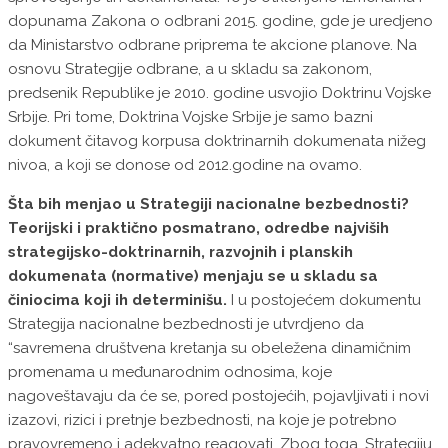
dopunama Zakona o odbrani 2015. godine, gde je uredjeno
da Ministarstvo odbrane priprema te akcione planove. Na
osnovu Strategije odbrane, a u skladu sa zakonom,
predsenik Republike je 2010. godine usvojio Doktrinu Vojske
Srbije. Pri tome, Doktrina Vojske Srbije je samo bazni
dokument čitavog korpusa doktrinarnih dokumenata nižeg
nivoa, a koji se donose od 2012.godine na ovamo.
Šta bih menjao u Strategiji nacionalne bezbednosti?
Teorijski i praktično posmatrano, odredbe najviših
strategijsko-doktrinarnih, razvojnih i planskih
dokumenata (normative) menjaju se u skladu sa
činiocima koji ih determinišu.
I u postojećem dokumentu
Strategija nacionalne bezbednosti je utvrdjeno da
“savremena društvena kretanja su obeležena dinamičnim
promenama u međunarodnim odnosima, koje
nagoveštavaju da će se, pored postojećih, pojavlјivati i novi
izazovi, rizici i pretnje bezbednosti, na koje je potrebno
pravovremeno i adekvatno reagovati. Zbog toga, Strategiju