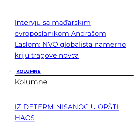
Intervju sa mađarskim
evroposlanikom Andrašom
Laslom: NVO globalista namerno
kriju tragove novca
KOLUMNE
Kolumne
IZ DETERMINISANOG U OPŠTI
HAOS