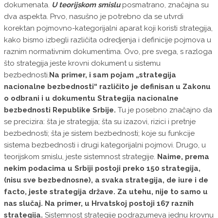
dokumenata.
U teorijskom smislu
posmatrano, značajna su
dva aspekta. Prvo, nasušno je potrebno da se utvrdi
korektan pojmovno-kategorijalni aparat koji koristi strategija,
kako bismo izbegli različita odredjenja i definicije pojmova u
raznim normativnim dokumentima. Ovo, pre svega, s razloga
što strategija jeste krovni dokument u sistemu
bezbednosti.
Na primer, i sam pojam „strategija
nacionalne bezbednosti“ različito je definisan u Zakonu
o odbrani i u dokumentu Strategija nacionalne
bezbednosti Republike Srbije.
Tu je posebno značajno da
se precizira: šta je strategija; šta su izazovi, rizici i pretnje
bezbednosti; šta je sistem bezbednosti; koje su funkcije
sistema bezbednosti i drugi kategorijalni pojmovi. Drugo, u
teorijskom smislu, jeste sistemnost strategije.
Naime, prema
nekim podacima u Srbiji postoji preko 150 strategija,
(nisu sve bezbednosne), a svaka strategija, de iure i de
facto, jeste strategija države. Za utehu, nije to samo u
nas slučaj. Na primer, u Hrvatskoj postoji 167 raznih
strategija.
Sistemnost strategije podrazumeva jednu krovnu