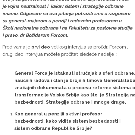
je vojna neutralnost i kakav sistem i strategije odbrane
imamo. Odgovore na ova pitanja potražili smo u razgovoru
sa general-majorom u penziji i redovnim profesorom u
Školi nacionalne odbrane i na Fakultetu
za poslovne studije
i pravo, dr Božidarom
Forcom.
Pred vama je
prvi deo
velikog intervjua sa prof.dr. Forcom ,
drugi deo intervjua možete pročitati sledeće nedelje :
General Forca je istaknuti stručnjak u sferi odbrane
naučnih radova i član je brojnih timova Generalštaba
značajnih dokumenata u procesu reforme sistema o
transformacije Vojske Srbije kao što je Strategija n
bezbednosti, Strategije odbrane i mnoge druge.
Kao general u penzijii aktivni profesor
bezbednosti, kako vidite sistem bezbednosti i
sistem odbrane Republike Srbije?