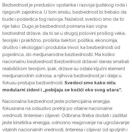
Bezbednost je preduslov opstanka i razvoja ljudskog roda i
njegovih zajednica. U tom smislu, bezbednost bi trebalo da
bude i posledica tog razvoja. Nažalost, svedoci smo da to
nije tako. Dugo je bezbednost poimana kao vojna
bezbednst države, da bi se u drugoj polovini prošlog veka,
teorijski i praktično, proširila (sektori: politika, ekonomija,
društvo i ekologija) i produbila (nivoi: ka bezbednosti od
pojedinca, do medjunarodne bezbednosti). Ma koliko
nacionalnu bezbednost (bezbednost države) danas smatrali
realističkom teorijom, ipak, države su ostale ključni element
medjunarodnih odnosa, a njihova bezbednost je i dalje u
fokusu pristupa bezbednosti.
Svedoci smo kako niču
modularni zidovi i „pobijaju se kočići oko svog atara“.
Nacionalna bezbednost jeste potencijalna energija
fokusirana na odsustvo pretnji po vitalne nacionalne
vrednosti, (interese i ciljeve). Odbrana (treba dodati i zaštita)
jeste kinetička energija, odnosno reagovanje na ugrožavanje
vitalnih nacionalnih vrednosti, (interesa i ciljeva) od spoljnih i