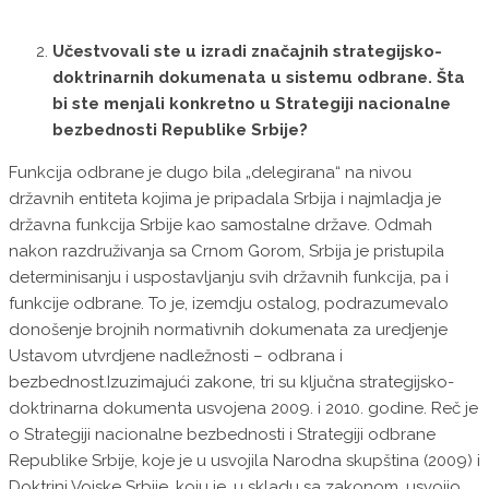
Učestvovali ste u izradi značajnih strategijsko-
doktrinarnih dokumenata u sistemu odbrane. Šta
bi ste menjali konkretno u Strategiji nacionalne
bezbednosti Republike Srbije?
Funkcija odbrane je dugo bila „delegirana“ na nivou
državnih entiteta kojima je pripadala Srbija i najmladja je
državna funkcija Srbije kao samostalne države. Odmah
nakon razdruživanja sa Crnom Gorom, Srbija je pristupila
determinisanju i uspostavljanju svih državnih funkcija, pa i
funkcije odbrane. To je, izemdju ostalog, podrazumevalo
donošenje brojnih normativnih dokumenata za uredjenje
Ustavom utvrdjene nadležnosti – odbrana i
bezbednost.Izuzimajući zakone, tri su ključna strategijsko-
doktrinarna dokumenta usvojena 2009. i 2010. godine. Reč je
o Strategiji nacionalne bezbednosti i Strategiji odbrane
Republike Srbije, koje je u usvojila Narodna skupština (2009) i
Doktrini Vojske Srbije, koju je, u skladu sa zakonom, usvojio