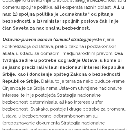
Uobičajeno u svetu (nije pravilo), strategije bezbednosti su u
domenu spoljne politike, ali i eksperata raznih oblasti.
Ali, u
nas: (1) spoljna politika je „odmaknuta“ od pitanja
bezbednosti, a (2) ministar spoljnih poslova čak i nije
član Saveta za nacionalnu bezbednost.
Ustavno-pravna osnova (činilac) strategije
jeste njena
konkretizacija od Ustava, preko zakona i podzakonskih
akata, u skladu sa domaćim i medjunarodnim pravom.
Ova
tvrdnja zadire u potrebe dogradnje Ustava, u kome bi
se jasno precizirali vitalni nacionalni interesi Republike
Srbije, kao i donošenje opšteg Zakona o bezbednosti
Republike Srbije.
Dakle, to je tema za neko buduće vreme.
Činjenica je da Srbija nema Ustavom utvrdjene nacionalne
interese, te ih je postojeća Strategija nacionalne
bezbednosti determinisala, ali kao interese u sferi
bezbednosti. Svakako, postoje i druge potrebe za promenu
Ustava, u bezbednosno-odbrambenom smislu
(prepoznavanje dokumenta Strategija nacionalne
bezbednosti, polazne odredbe o vanrednom i ratnom stanju