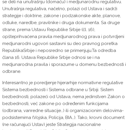
se deli na unutrašnju (domaću) i medjunarodnu regulativu.
Unutrašnja regulativa, načelno, polazi od Ustava i sadrži
strategije i doktrine, zakone i podzakonske akte, planove,
odluke, naredbe, pravilnike i druga dokumenta. Sa druge
strane, prema Ustavu Republike Srbije (čl. 16),
opšteprihvaćena pravila medjunarodnog prava i potvrdjeni
medjunarodni ugovori sastavni su deo pravnog poretka
RepublikaSrbije i neposredno se primenjuju.Ta odredba
člana 16. Ustava Republike Srbije odnosi se i na
medjunarodna pravila i sporazume u domenu bezbednosti i
odbrane.
Interesantno je poredjenje hijerarhije normativne regulative
Sistema bezbednosti i Sistema odbrane u Srbiji. Sistem
bezbednosti, polazeći od Ustava, nema jedinstven Zakon o
bezbednosti, već zakone po određenim funkcijama
(odbrana, vanredne situacije…) ili organizacionim delovima-
podsistemima (Vojska, Policija, BIA…). Tako, krovni document
(ne računajući Ustav) jeste Strategija nacionalne