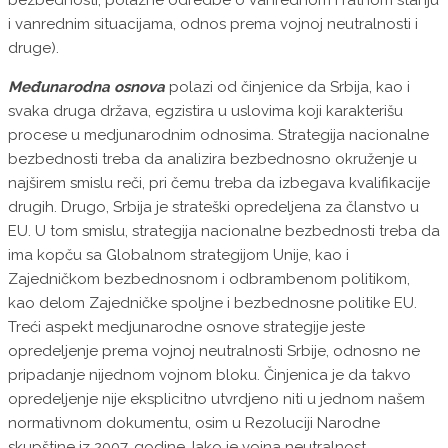
i vanrednim situacijama, odnos prema vojnoj neutralnosti i
druge).
Međunarodna osnova
polazi od činjenice da Srbija, kao i
svaka druga država, egzistira u uslovima koji karakterišu
procese u medjunarodnim odnosima. Strategija nacionalne
bezbednosti treba da analizira bezbednosno okruženje u
najširem smislu reči, pri čemu treba da izbegava kvalifikacije
drugih. Drugo, Srbija je strateški opredeljena za članstvo u
EU. U tom smislu, strategija nacionalne bezbednosti treba da
ima kopču sa Globalnom strategijom Unije, kao i
Zajedničkom bezbednosnom i odbrambenom politikom,
kao delom Zajedničke spoljne i bezbednosne politike EU.
Treći aspekt medjunarodne osnove strategije jeste
opredeljenje prema vojnoj neutralnosti Srbije, odnosno ne
pripadanje nijednom vojnom bloku. Činjenica je da takvo
opredeljenje nije eksplicitno utvrdjeno niti u jednom našem
normativnom dokumentu, osim u Rezoluciji Narodne
skupštine iz 2007. godine. Iako je vojna neutralnost