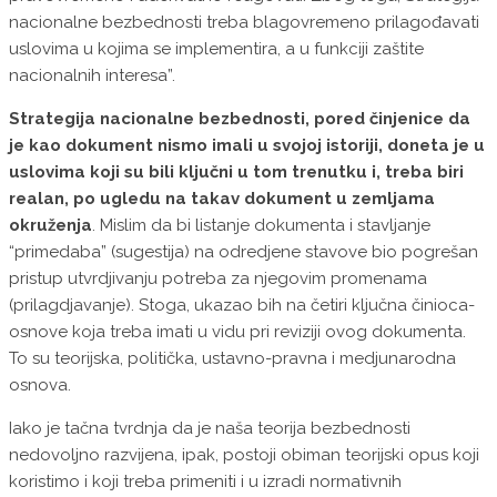
nacionalne bezbednosti treba blagovremeno prilagođavati
uslovima u kojima se implementira, a u funkciji zaštite
nacionalnih interesa”.
Strategija nacionalne bezbednosti, pored činjenice da
je kao dokument nismo imali u svojoj istoriji, doneta je u
uslovima koji su bili ključni u tom trenutku i, treba biri
realan, po ugledu na takav dokument u zemljama
okruženja
. Mislim da bi listanje dokumenta i stavljanje
“primedaba” (sugestija) na odredjene stavove bio pogrešan
pristup utvrdjivanju potreba za njegovim promenama
(prilagdjavanje). Stoga, ukazao bih na četiri ključna činioca-
osnove koja treba imati u vidu pri reviziji ovog dokumenta.
To su teorijska, politička, ustavno-pravna i medjunarodna
osnova.
Iako je tačna tvrdnja da je naša teorija bezbednosti
nedovoljno razvijena, ipak, postoji obiman teorijski opus koji
koristimo i koji treba primeniti i u izradi normativnih