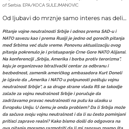
of Serbia. EPA/KOCA SULEJMANOVIC
Od ljubavi do mrznje samo interes nas deli…
Pitanje vojne neutralnosti Srbije i odnos prema SAD-u i
NATO savezu kao i prema Rusiji je jedno od gorećih pitanja
međ Srbima već duže vreme. Ponovnu aktualizaciju ovog
pitanja pokrenulo je i pristuapanje Crne Gore NATO Alijansi.
Na konferenciji ,,Srbija, Amerika i borba protiv terorizma”,
koju je organizovao Istraživački centar za odbranu i
bezbednost, zamenik američkog ambasadora Kurt Doneli
je izjavio da ,,Amerika i NATO u potpunosti poštuju vojnu
neutralnost Srbije“, a sa druge strane vlada RS se takodje
zalaže za vojnu neutralnost Srbije i poručuje da
zadržavamo pravac neutralnosti na putu ka ulasku u
Evropsku Uniju. U čemu je onda problem? Da li Srbija može
da sačuva svoju vojnu neutralnost i da li su često pominjani
pritisci zapravo realni? Kako bismo došli do odgovora na
ova pitanja moramo razmotriti da li mi zapravo znamo šta