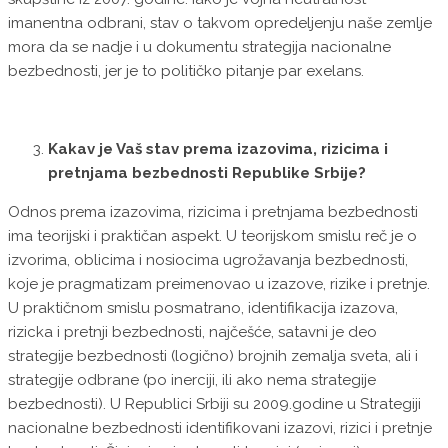
imanentna odbrani, stav o takvom opredeljenju naše zemlje
mora da se nadje i u dokumentu strategija nacionalne
bezbednosti, jer je to političko pitanje par exelans.
Kakav je Vaš stav prema izazovima, rizicima i
pretnjama bezbednosti Republike Srbije?
Odnos prema izazovima, rizicima i pretnjama bezbednosti
ima teorijski i praktičan aspekt. U teorijskom smislu reč je o
izvorima, oblicima i nosiocima ugrožavanja bezbednosti,
koje je pragmatizam preimenovao u izazove, rizike i pretnje.
U praktičnom smislu posmatrano, identifikacija izazova,
rizicka i pretnji bezbednosti, najčešće, satavni je deo
strategije bezbednosti (logično) brojnih zemalja sveta, ali i
strategije odbrane (po inerciji, ili ako nema strategije
bezbednosti). U Republici Srbiji su 2009.godine u Strategiji
nacionalne bezbednosti identifikovani izazovi, rizici i pretnje