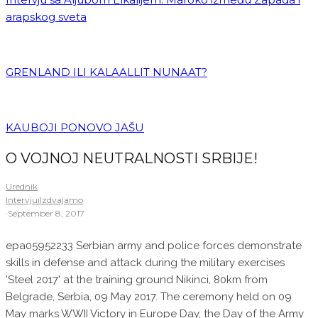
arapskog sveta
GRENLAND ILI KALAALLIT NUNAAT?
KAUBOJI PONOVO JAŠU
O VOJNOJ NEUTRALNOSTI SRBIJE!
Urednik
·
Intervjui
Izdvajamo
·
September 8, 2017
epa05952233 Serbian army and police forces demonstrate
skills in defense and attack during the military exercises
'Steel 2017' at the training ground Nikinci, 80km from
Belgrade, Serbia, 09 May 2017. The ceremony held on 09
May marks WWII Victory in Europe Day, the Day of the Army