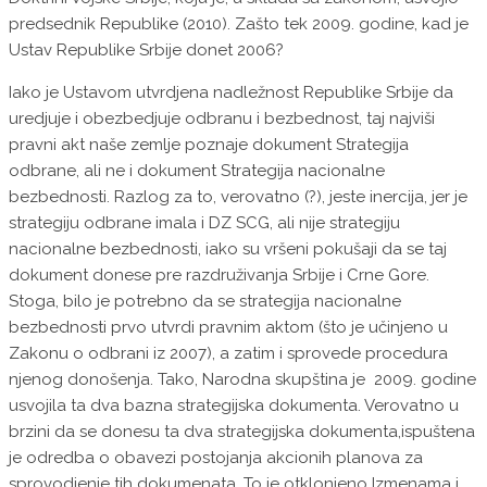
predsednik Republike (2010). Zašto tek 2009. godine, kad je
Ustav Republike Srbije donet 2006?
Iako je Ustavom utvrdjena nadležnost Republike Srbije da
uredjuje i obezbedjuje odbranu i bezbednost, taj najviši
pravni akt naše zemlje poznaje dokument Strategija
odbrane, ali ne i dokument Strategija nacionalne
bezbednosti. Razlog za to, verovatno (?), jeste inercija, jer je
strategiju odbrane imala i DZ SCG, ali nije strategiju
nacionalne bezbednosti, iako su vršeni pokušaji da se taj
dokument donese pre razdruživanja Srbije i Crne Gore.
Stoga, bilo je potrebno da se strategija nacionalne
bezbednosti prvo utvrdi pravnim aktom (što je učinjeno u
Zakonu o odbrani iz 2007), a zatim i sprovede procedura
njenog donošenja. Tako, Narodna skupština je 2009. godine
usvojila ta dva bazna strategijska dokumenta. Verovatno u
brzini da se donesu ta dva strategijska dokumenta,ispuštena
je odredba o obavezi postojanja akcionih planova za
sprovodjenje tih dokumenata. To je otklonjeno Izmenama i