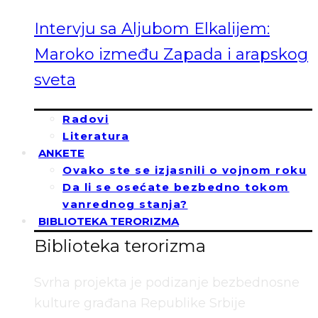
Intervju sa Aljubom Elkalijem:
Maroko između Zapada i arapskog
sveta
Radovi
Literatura
ANKETE
Ovako ste se izjasnili o vojnom roku
Da li se osećate bezbedno tokom
vanrednog stanja?
BIBLIOTEKA TERORIZMA
Biblioteka terorizma
Svrha projekta je podizanje bezbednosne
kulture građana Republike Srbije