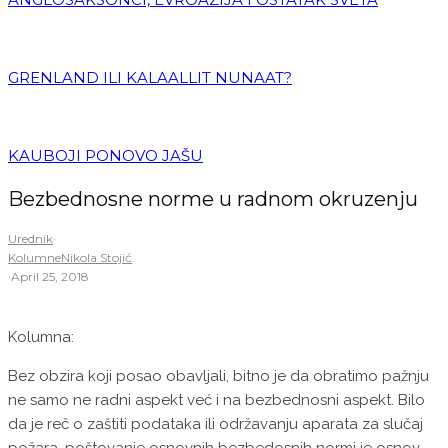
GRENLAND ILI KALAALLIT NUNAAT?
KAUBOJI PONOVO JAŠU
Bezbednosne norme u radnom okruzenju
Urednik
·
Kolumne
Nikola Stojić
·
April 25, 2018
Kolumna:
Bez obzira koji posao obavljali, bitno je da obratimo pažnju
ne samo ne radni aspekt već i na bezbednosni aspekt. Bilo
da je reč o zaštiti podataka ili održavanju aparata za slučaj