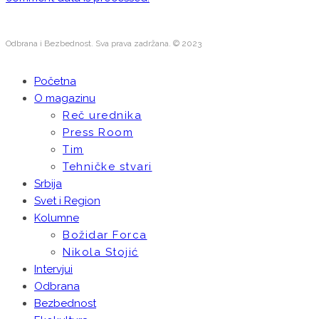
Odbrana i Bezbednost. Sva prava zadržana. © 2023
Početna
O magazinu
Reč urednika
Press Room
Tim
Tehničke stvari
Srbija
Svet i Region
Kolumne
Božidar Forca
Nikola Stojić
Intervjui
Odbrana
Bezbednost