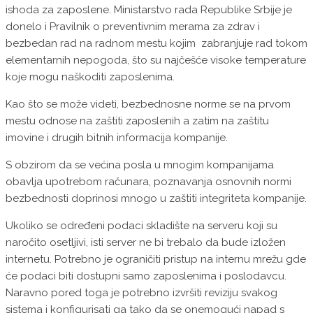
ishoda za zaposlene. Ministarstvo rada Republike Srbije je
donelo i Pravilnik o preventivnim merama za zdrav i
bezbedan rad na radnom mestu kojim zabranjuje rad tokom
elementarnih nepogoda, što su najčešće visoke temperature
koje mogu naškoditi zaposlenima.
Kao što se može videti, bezbednosne norme se na prvom
mestu odnose na zaštiti zaposlenih a zatim na zaštitu
imovine i drugih bitnih informacija kompanije.
S obzirom da se većina posla u mnogim kompanijama
obavlja upotrebom računara, poznavanja osnovnih normi
bezbednosti doprinosi mnogo u zaštiti integriteta kompanije.
Ukoliko se određeni podaci skladište na serveru koji su
naročito osetljivi, isti server ne bi trebalo da bude izložen
internetu. Potrebno je ograničiti pristup na internu mrežu gde
će podaci biti dostupni samo zaposlenima i poslodavcu.
Naravno pored toga je potrebno izvršiti reviziju svakog
sistema i konfigurisati ga tako da se onemogući napad s