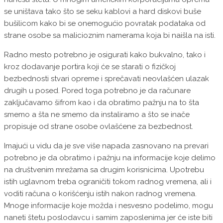
se uništava tako što se seku kablovi a hard diskovi buše
bušilicom kako bi se onemogućio povratak podataka od
strane osobe sa malicioznim namerama koja bi naišla na isti.
Radno mesto potrebno je osigurati kako bukvalno, tako i
kroz dodavanje portira koji će se starati o fizičkoj
bezbednosti stvari opreme i sprečavati neovlašćen ulazak
drugih u posed. Pored toga potrebno je da računare
zaključavamo šifrom kao i da obratimo pažnju na to šta
smemo a šta ne smemo da instaliramo a što se inače
propisuje od strane osobe ovlašćene za bezbednost.
Imajući u vidu da je sve više napada zasnovano na prevari
potrebno je da obratimo i pažnju na informacije koje delimo
na društvenim mrežama sa drugim korisnicima. Upotrebu
istih uglavnom treba ograničiti tokom radnog vremena, ali i
voditi računa o korišćenju istih nakon radnog vremena.
Mnoge informacije koje možda i nesvesno podelimo, mogu
naneti štetu poslodavcu i samim zaposlenima jer će iste biti