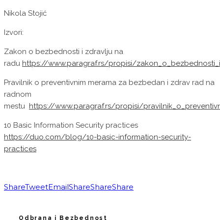
Nikola Stojić
Izvori:
Zakon o bezbednosti i zdravlju na
radu
https://www.paragraf.rs/propisi/zakon_o_bezbednosti_i
Pravilnik o preventivnim merama za bezbedan i zdrav rad na
radnom
mestu
https://www.paragraf.rs/propisi/pravilnik_o_preve
10 Basic Information Security practices
https://duo.com/blog/10-basic-information-security-
practices
Share
Tweet
Email
Share
Share
Share
Odbrana i Bezbednost