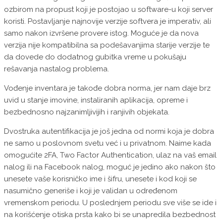
ozbirom na propust koji je postojao u software-u koji server
koristi. Postavljanje najnovije verzije softvera je imperativ, ali
samo nakon izvršene provere istog. Moguće je da nova
verzija nije kompatibilna sa podešavanjima starije verzije te
da dovede do dodatnog gubitka vreme u pokušaju
rešavanja nastalog problema.
Vođenje inventara je takođe dobra norma, jer nam daje brz
uvid u stanje imovine, instaliranih aplikacija, opreme i
bezbednosno najzanimljivijih i ranjivih objekata.
Dvostruka autentifikacija je još jedna od normi koja je dobra
ne samo u poslovnom svetu već i u privatnom. Naime kada
omogućite 2FA, Two Factor Authentication, ulaz na vaš email
nalog ili na Facebook nalog, moguć je jedino ako nakon što
unesete vaše korisničko ime i šifru, unesete i kod koji se
nasumično generiše i koji je validan u određenom
vremenskom periodu. U poslednjem periodu sve više se ide i
na korišćenje otiska prsta kako bi se unapredila bezbednost