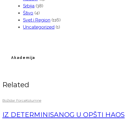
Srbija
(38)
Štivo
(4)
Svet i Region
(116)
Uncategorized
(1)
Akademija
Related
Božidar Forca
Kolumne
IZ DETERMINISANOG U OPŠTI HAOS