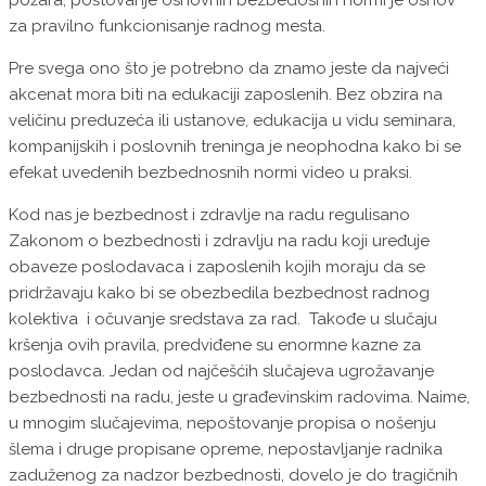
požara, poštovanje osnovnih bezbedosnih normi je osnov
za pravilno funkcionisanje radnog mesta.
Pre svega ono što je potrebno da znamo jeste da najveći
akcenat mora biti na edukaciji zaposlenih. Bez obzira na
veličinu preduzeća ili ustanove, edukacija u vidu seminara,
kompanijskih i poslovnih treninga je neophodna kako bi se
efekat uvedenih bezbednosnih normi video u praksi.
Kod nas je bezbednost i zdravlje na radu regulisano
Zakonom o bezbednosti i zdravlju na radu koji uređuje
obaveze poslodavaca i zaposlenih kojih moraju da se
pridržavaju kako bi se obezbedila bezbednost radnog
kolektiva i očuvanje sredstava za rad. Takođe u slučaju
kršenja ovih pravila, predviđene su enormne kazne za
poslodavca. Jedan od najčešćih slučajeva ugrožavanje
bezbednosti na radu, jeste u građevinskim radovima. Naime,
u mnogim slučajevima, nepoštovanje propisa o nošenju
šlema i druge propisane opreme, nepostavljanje radnika
zaduženog za nadzor bezbednosti, dovelo je do tragičnih