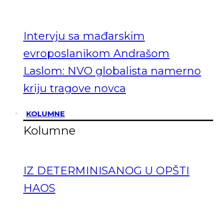
Intervju sa mađarskim
evroposlanikom Andrašom
Laslom: NVO globalista namerno
kriju tragove novca
KOLUMNE
Kolumne
IZ DETERMINISANOG U OPŠTI
HAOS