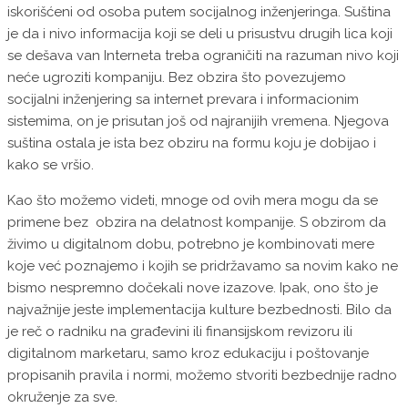
iskorišćeni od osoba putem socijalnog inženjeringa. Suština
je da i nivo informacija koji se deli u prisustvu drugih lica koji
se dešava van Interneta treba ograničiti na razuman nivo koji
neće ugroziti kompaniju. Bez obzira što povezujemo
socijalni inženjering sa internet prevara i informacionim
sistemima, on je prisutan još od najranijih vremena. Njegova
suština ostala je ista bez obziru na formu koju je dobijao i
kako se vršio.
Kao što možemo videti, mnoge od ovih mera mogu da se
primene bez obzira na delatnost kompanije. S obzirom da
živimo u digitalnom dobu, potrebno je kombinovati mere
koje već poznajemo i kojih se pridržavamo sa novim kako ne
bismo nespremno dočekali nove izazove. Ipak, ono što je
najvažnije jeste implementacija kulture bezbednosti. Bilo da
je reč o radniku na građevini ili finansijskom revizoru ili
digitalnom marketaru, samo kroz edukaciju i poštovanje
propisanih pravila i normi, možemo stvoriti bezbednije radno
okruženje za sve.