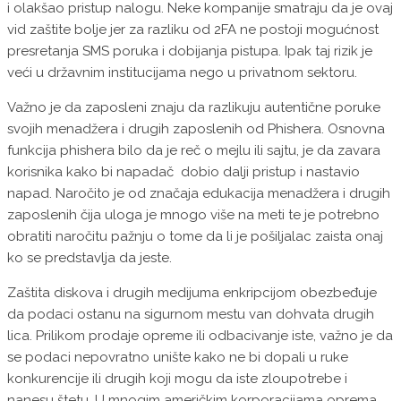
i olakšao pristup nalogu. Neke kompanije smatraju da je ovaj
vid zaštite bolje jer za razliku od 2FA ne postoji mogućnost
presretanja SMS poruka i dobijanja pistupa. Ipak taj rizik je
veći u državnim institucijama nego u privatnom sektoru.
Važno je da zaposleni znaju da razlikuju autentične poruke
svojih menadžera i drugih zaposlenih od Phishera. Osnovna
funkcija phishera bilo da je reč o mejlu ili sajtu, je da zavara
korisnika kako bi napadač dobio dalji pristup i nastavio
napad. Naročito je od značaja edukacija menadžera i drugih
zaposlenih čija uloga je mnogo više na meti te je potrebno
obratiti naročitu pažnju o tome da li je pošiljalac zaista onaj
ko se predstavlja da jeste.
Zaštita diskova i drugih medijuma enkripcijom obezbeđuje
da podaci ostanu na sigurnom mestu van dohvata drugih
lica. Prilikom prodaje opreme ili odbacivanje iste, važno je da
se podaci nepovratno unište kako ne bi dopali u ruke
konkurencije ili drugih koji mogu da iste zloupotrebe i
nanesu štetu. U mnogim američkim korporacijama oprema