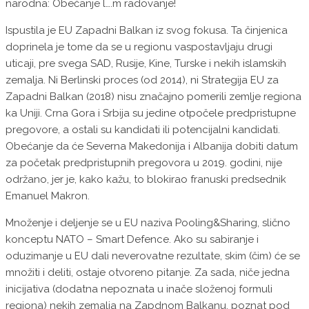
narodna: Obećanje l….m radovanje!
Ispustila je EU Zapadni Balkan iz svog fokusa. Ta činjenica
doprinela je tome da se u regionu vaspostavljaju drugi
uticaji, pre svega SAD, Rusije, Kine, Turske i nekih islamskih
zemalja. Ni Berlinski proces (od 2014), ni Strategija EU za
Zapadni Balkan (2018) nisu značajno pomerili zemlje regiona
ka Uniji. Crna Gora i Srbija su jedine otpočele predpristupne
pregovore, a ostali su kandidati ili potencijalni kandidati.
Obećanje da će Severna Makedonija i Albanija dobiti datum
za početak predpristupnih pregovora u 2019. godini, nije
održano, jer je, kako kažu, to blokirao franuski predsednik
Emanuel Makron.
Množenje i deljenje se u EU naziva Pooling&Sharing, slično
konceptu NATO – Smart Defence. Ako su sabiranje i
oduzimanje u EU dali neverovatne rezultate, skim (čim) će se
množiti i deliti, ostaje otvoreno pitanje. Za sada, niče jedna
inicijativa (dodatna nepoznata u inače složenoj formuli
regiona) nekih zemalja na Zapdnom Balkanu, poznat pod