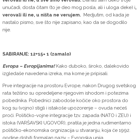
verovali ili ne, u sve smo verovali.
Danas sam deko troje
unučadi, dosta čitam (to je deo mog posla, ali i uloga deke) i
,
verovali ili ne, u ništa ne verujem.
Medjutim, od kada je
nastalo pismo, sve što nije zapisano, kao da se dogodilo
nije.
SABIRANJE: 12+15= 1 (zamalo)
Evropa – Evropljanima!
Kako duboko, široko, dalekovido
izgledaše navedena izreka, ma kome je pripisali.
Prve integracije na prostoru Evrope, nakon Drugog svetskog
rata težišno su opredeljene njegovim ishodom i potezima
pobednika. Pobednici zabodoše kočiće oko prostora do
kog su (vojno) stigli i istakoše upozorenje – ovuda nećeš
proći. Političko-vojne integracije tzv. zapada (NATO i ZEU) i
istoka (VARŠAVSKI UGOVOR), pratila je jedna rudimentarno
političko-ekonomska orgnizacija u stvaranju, koja će 1992.
godine dobiti formalan naziv – Evropska unija.