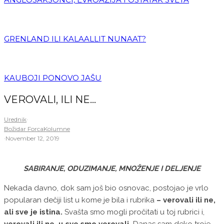
GRENLAND ILI KALAALLIT NUNAAT?
KAUBOJI PONOVO JAŠU
VEROVALI, ILI NE…
Urednik
·
Božidar Forca
Kolumne
·
November 12, 2019
SABIRANJE, ODUZIMANJE, MNOŽENJE I DELJENJE
Nekada davno, dok sam još bio osnovac, postojao је vrlo
popularan dečiji list u kome je bila i rubrika
– verovali ili ne,
ali sve je istina.
Svašta smo mogli pročitati u toj rubrici i,