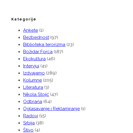
Kategorije
Ankete
(1)
Bezbednost
(97)
Biblioteka terorizma
(23)
Božidar Forca
(187)
Ekokultura
(46)
Intervjui
(41)
Izdvajamo
(289)
Kolumne
(205)
Literatura
(3)
Nikola Stojić
(47)
Odbrana
(64)
Oglasavanje i Reklamiranje
(1)
Radovi
(15)
Srbija
(38)
Štivo
(4)