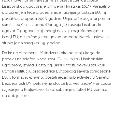
i 2007 (dve), Unija narasta na 27 država članica (posle
Lisabonskog ugovora je primljena Hrvatska, 2013). Paralelno
s proširenjem teče proces izrade i usvajanja Ustava EU. Taj
poduhvat propada 2005. godine. Unija, brže bolje, priprema
samit (2007) u Lisabonu (Portugalija) i usvaja Lisabonski
ugovor. Taj ugovor, koji mnogi nazivaju najreformskijim u
istoriji EU, delimično je redigovao odredbe Nacrta ustava, a
stupio je na snagu 2009. godine.
Da im ne bi zamerali (Kisindzer) kako ne znaju koga da
pozovu na telefon, kada zovu EU, u Uniji su Lisabonskim
ugovorom, izmedju ostalog, ukinuli trostubovsku strukturu,
utvrdili instituciju predsednika Evropskog saveta (predsednik
EU) i, formalno-pravno, postali jedan subjektivitet. U Savetu
bezbednosti UN, pak, nema stolice EU, već „sede“ Francuska
i Ujedinjeno Kraljevtsvo. Tako, sabiranje u (oko) EU, zamalo
da dobije zbir 1.