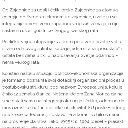
Od Zajednice za ugalj i čelik, preko Zajednice za atomsku
energiju do Evropske ekonomske zajednice, nizale su se
integracije prvenstveno zapadnoevropskih zemalja, u čiji
sastav su ušle i gubitnice Drugog svetskog rata.
Političko-vojne integracije su skoro pola veka držale svet u
strahu od novog sukoba, kada je jedna strana „posustala“ i
ostala bez daha u trci u naoružavanju. Svet je odahnuo –
nema velikog rata.
Koristeći nastalu situaciju, političko-ekonomska organizacija
je formalno obznanila svoj dotadšnji organizacioni proces u
trostubovsku strukturu, pod nazivom Evropska unija, koju je
činilo 12 zemalja članica. Nošena idejom Žana Monea da ne
sme ostati samo na integrcaiji oko uglja i čelika, odnosno da
mora izrasti u snažan politički subjektivitet, EU posle Hladnog
rata kreće ka federaciji i Ustavu. Prvi koraci su bili usmereni
na proširenje članstva. Tako, 1995 (tri), 2004 (deset – prasak),