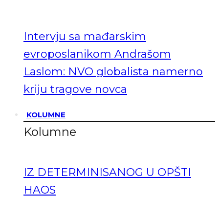
Intervju sa mađarskim
evroposlanikom Andrašom
Laslom: NVO globalista namerno
kriju tragove novca
KOLUMNE
Kolumne
IZ DETERMINISANOG U OPŠTI
HAOS