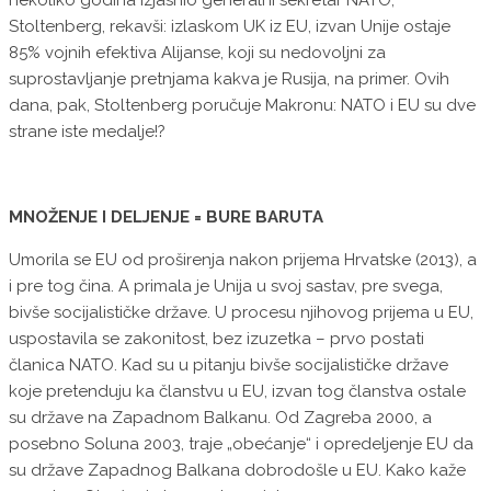
nekoliko godina izjasnio generalni sekretar NATO,
Stoltenberg, rekavši: izlaskom UK iz EU, izvan Unije ostaje
85% vojnih efektiva Alijanse, koji su nedovoljni za
suprostavljanje pretnjama kakva je Rusija, na primer. Ovih
dana, pak, Stoltenberg poručuje Makronu: NATO i EU su dve
strane iste medalje!?
MNOŽENJE I DELJENJE = BURE BARUTA
Umorila se EU od proširenja nakon prijema Hrvatske (2013), a
i pre tog čina. A primala je Unija u svoj sastav, pre svega,
bivše socijalističke države. U procesu njihovog prijema u EU,
uspostavila se zakonitost, bez izuzetka – prvo postati
članica NATO. Kad su u pitanju bivše socijalističke države
koje pretenduju ka članstvu u EU, izvan tog članstva ostale
su države na Zapadnom Balkanu. Od Zagreba 2000, a
posebno Soluna 2003, traje „obećanje“ i opredeljenje EU da
su države Zapadnog Balkana dobrodošle u EU. Kako kaže