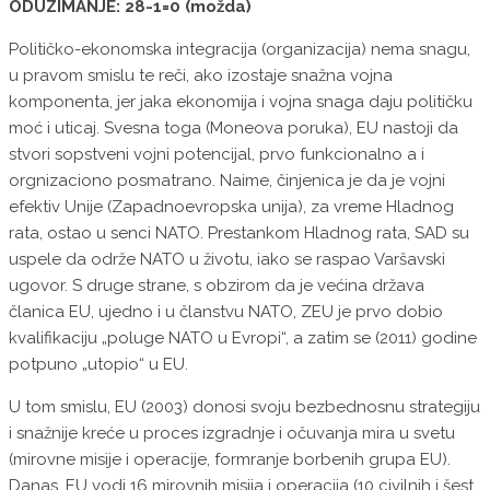
ODUZIMANJE: 28-1=0 (možda)
Političko-ekonomska integracija (organizacija) nema snagu,
u pravom smislu te reči, ako izostaje snažna vojna
komponenta, jer jaka ekonomija i vojna snaga daju političku
moć i uticaj. Svesna toga (Moneova poruka), EU nastoji da
stvori sopstveni vojni potencijal, prvo funkcionalno a i
orgnizaciono posmatrano. Naime, činjenica je da je vojni
efektiv Unije (Zapadnoevropska unija), za vreme Hladnog
rata, ostao u senci NATO. Prestankom Hladnog rata, SAD su
uspele da održe NATO u životu, iako se raspao Varšavski
ugovor. S druge strane, s obzirom da je većina država
članica EU, ujedno i u članstvu NATO, ZEU je prvo dobio
kvalifikaciju „poluge NATO u Evropi“, a zatim se (2011) godine
potpuno „utopio“ u EU.
U tom smislu, EU (2003) donosi svoju bezbednosnu strategiju
i snažnije kreće u proces izgradnje i očuvanja mira u svetu
(mirovne misije i operacije, formranje borbenih grupa EU).
Danas, EU vodi 16 mirovnih misija i operacija (10 civilnih i šest