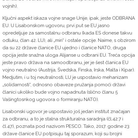
vojnih).
Ključni aspekt iskaza vojne snage Unije, ipak, jeste ODBRANA
EU. U Lisabonskom ugovoru, prvi put se EU jasno
opredeljuje za samostalnu odbranu (kada ES donese takvu
odluku, član 42. LU), ali „miri“ i ostale opcije. Naime, s obzirom
da su 22 države članice EU ujedno i članice NATO, druga
opcija jeste snažna uloga Alijanse u odbrani EU. Treća opcija
jeste pravo država na samoodbranu, jer je šest članica EU
vojno neutralno (Austrija, Švedska, Finska, Irska, Malta i Kipar).
Medjutim, i u toj neutralnosti, LU je uspostavio mehanizam
„solidarnosti“, odnosno obaveze pružanja pomoći državi
članici ukoliko bude vojno napadnuta (slično članu 5
Vašingtosnkog ugovora o formiranju NATO).
Lisabonski ugovor je uspostavio još jedan institut značajan
za odbranu, a to je stalna strukturalna saradnja (čl.42:7 i
čl.47), poznata pod nazivom PESCO. Tako, 2017. godine 23
države članice EU potpisuju taj sporazum, koji su brojni