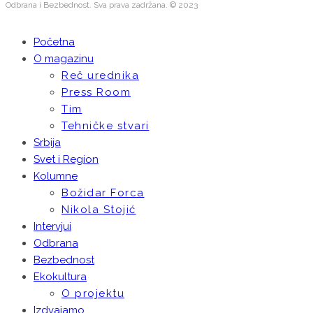
Odbrana i Bezbednost. Sva prava zadržana. © 2023
Početna
O magazinu
Reč urednika
Press Room
Tim
Tehničke stvari
Srbija
Svet i Region
Kolumne
Božidar Forca
Nikola Stojić
Intervjui
Odbrana
Bezbednost
Ekokultura
O projektu
Izdvajamo