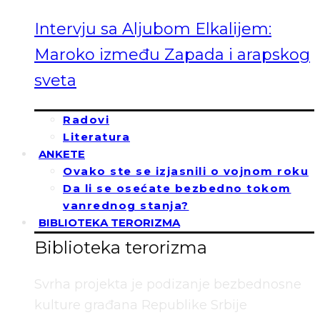
Intervju sa Aljubom Elkalijem:
Maroko između Zapada i arapskog
sveta
Radovi
Literatura
ANKETE
Ovako ste se izjasnili o vojnom roku
Da li se osećate bezbedno tokom
vanrednog stanja?
BIBLIOTEKA TERORIZMA
Biblioteka terorizma
Svrha projekta je podizanje bezbednosne
kulture građana Republike Srbije