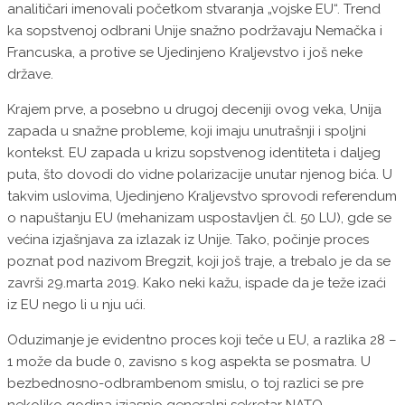
analitičari imenovali početkom stvaranja „vojske EU“. Trend
ka sopstvenoj odbrani Unije snažno podržavaju Nemačka i
Francuska, a protive se Ujedinjeno Kraljevstvo i još neke
države.
Krajem prve, a posebno u drugoj deceniji ovog veka, Unija
zapada u snažne probleme, koji imaju unutrašnji i spoljni
kontekst. EU zapada u krizu sopstvenog identiteta i daljeg
puta, što dovodi do vidne polarizacije unutar njenog bića. U
takvim uslovima, Ujedinjeno Kraljevstvo sprovodi referendum
o napuštanju EU (mehanizam uspostavljen čl. 50 LU), gde se
većina izjašnjava za izlazak iz Unije. Tako, počinje proces
poznat pod nazivom Bregzit, koji još traje, a trebalo je da se
završi 29.marta 2019. Kako neki kažu, ispade da je teže izaći
iz EU nego li u nju ući.
Oduzimanje je evidentno proces koji teče u EU, a razlika 28 –
1 može da bude 0, zavisno s kog aspekta se posmatra. U
bezbednosno-odbrambenom smislu, o toj razlici se pre