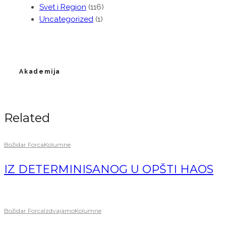
Svet i Region
(116)
Uncategorized
(1)
Akademija
Related
Božidar Forca
Kolumne
IZ DETERMINISANOG U OPŠTI HAOS
Božidar Forca
Izdvajamo
Kolumne