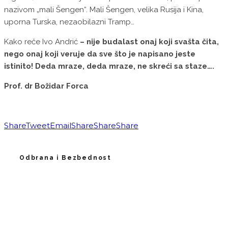
nazivom „mali Šengen“. Mali Šengen, velika Rusija i Kina,
uporna Turska, nezaobilazni Tramp…
Kako reče Ivo Andrić
– nije budalast onaj koji svašta čita,
nego onaj koji veruje da sve što je napisano jeste
istinito! Deda mraze, deda mraze, ne skreći sa staze….
Prof. dr Božidar Forca
Share
Tweet
Email
Share
Share
Share
Odbrana i Bezbednost