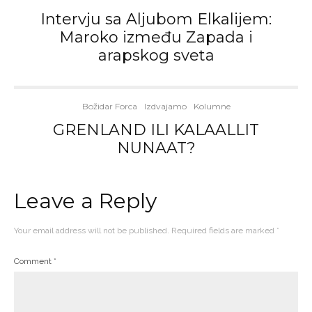
Intervju sa Aljubom Elkalijem:
Maroko između Zapada i
arapskog sveta
Božidar Forca
Izdvajamo
Kolumne
GRENLAND ILI KALAALLIT
NUNAAT?
Leave a Reply
Your email address will not be published.
Required fields are marked
*
Comment
*