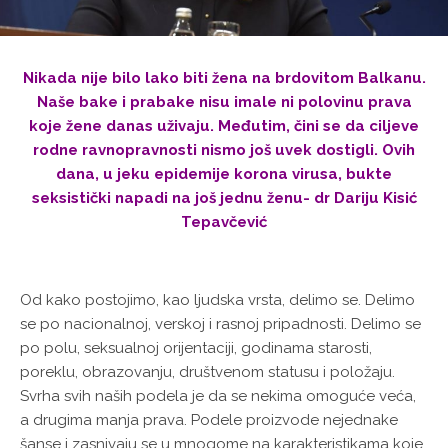
Nikada nije bilo lako biti žena na brdovitom Balkanu.
Naše bake i prabake nisu imale ni polovinu prava
koje žene danas uživaju. Međutim, čini se da ciljeve
rodne ravnopravnosti nismo još uvek dostigli. Ovih
dana, u jeku epidemije korona virusa, bukte
seksistički napadi na još jednu ženu- dr Dariju Kisić
Tepavčević
Od kako postojimo, kao ljudska vrsta, delimo se. Delimo
se po nacionalnoj, verskoj i rasnoj pripadnosti. Delimo se
po polu, seksualnoj orijentaciji, godinama starosti,
poreklu, obrazovanju, društvenom statusu i položaju.
Svrha svih naših podela je da se nekima omoguće veća,
a drugima manja prava. Podele proizvode nejednake
šanse i zasnivaju se u mnogome na karakteristikama koje