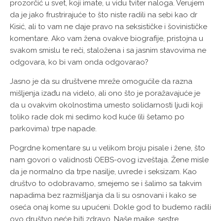
prozorčić u svet, koji imate, u vidu tviter naloga. Verujem
da je jako frustrirajuće to što niste radili na sebi kao dr
Kisić, ali to vam ne daje pravo na seksističke i šovinističke
komentare. Ako vam žena ovakve biografije, pristojna u
svakom smislu te reči, staložena i sa jasnim stavovima ne
odgovara, ko bi vam onda odgovarao?
Jasno je da su društvene mreže omogućile da razna
mišljenja izađu na videlo, ali ono što je poražavajuće je
da u ovakvim okolnostima umesto solidarnosti ljudi koji
toliko rade dok mi sedimo kod kuće (ili šetamo po
parkovima) trpe napade.
Pogrdne komentare su u velikom broju pisale i žene, što
nam govori o validnosti OEBS-ovog izveštaja. Žene misle
da je normalno da trpe nasilje, uvrede i seksizam. Kao
društvo to odobravamo, smejemo se i šalimo sa takvim
napadima bez razmišljanja da li su osnovani i kako se
oseća onaj kome su upućeni. Dokle god to budemo radili
ovo društvo neće biti zdravo. Naše majke, sestre,