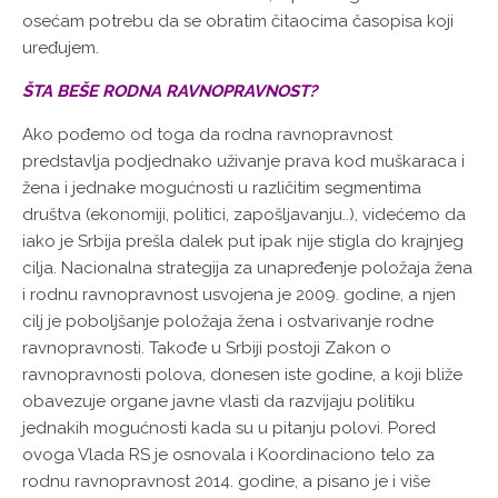
osećam potrebu da se obratim čitaocima časopisa koji
uređujem.
ŠTA BEŠE RODNA RAVNOPRAVNOST?
Ako pođemo od toga da rodna ravnopravnost
predstavlja podjednako uživanje prava kod muškaraca i
žena i jednake mogućnosti u različitim segmentima
društva (ekonomiji, politici, zapošljavanju..), videćemo da
iako je Srbija prešla dalek put ipak nije stigla do krajnjeg
cilja. Nacionalna strategija za unapređenje položaja žena
i rodnu ravnopravnost usvojena je 2009. godine, a njen
cilj je poboljšanje položaja žena i ostvarivanje rodne
ravnopravnosti. Takođe u Srbiji postoji Zakon o
ravnopravnosti polova, donesen iste godine, a koji bliže
obavezuje organe javne vlasti da razvijaju politiku
jednakih mogućnosti kada su u pitanju polovi. Pored
ovoga Vlada RS je osnovala i Koordinaciono telo za
rodnu ravnopravnost 2014. godine, a pisano je i više