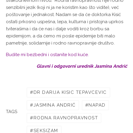
svakodnevnom nivou. Rodna ravnopravnost nije rodno
senzibilni jezik (koji ni ja ne koristim kao što vidite), već
poštovanje i jednakost. Nadam se da će doktorka Kisić
ostati prkosno uspešna, lepa, kulturna i pristojna uprkos
tviterašima i da će nas i dalje voditi kroz borbu sa
epidemijom, a da ćemo mi posle epidemije biti malo
pametnije, solidarnije i rodno ravnopravnije društvo.
Budite mi bezbedni i ostanite kod kuće.
Glavni i odgovorni urednik Jasmina Andrić
DR DARIJA KISIC TEPAVCEVIC
JASMINA ANDRIĆ
NAPAD
TAGS
RODNA RAVNOPRAVNOST
SEKSIZAM