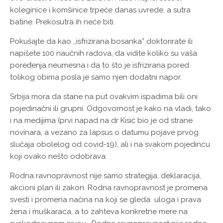
koleginice i komšinice trpeće danas uvrede, a sutra
batine. Prekosutra ih neće biti.
Pokušajte da kao ,,isfrizirana bosanka” doktorirate ili
napišete 100 naučnih radova, da vidite koliko su vaša
poređenja neumesna i da to što je isfrizirana pored
tolikog obima posla je samo njen dodatni napor.
Srbija mora da stane na put ovakvim ispadima bili oni
pojedinačni ili grupni. Odgovornost je kako na vladi, tako
i na medijima (prvi napad na dr Kisić bio je od strane
novinara, a vezano za lapsus o datumu pojave prvog
slučaja obolelog od covid-19), ali i na svakom pojedincu
koji ovako nešto odobrava.
Rodna ravnopravnost nije samo strategija, deklaracija,
akcioni plan ili zakon. Rodna ravnopravnost je promena
svesti i promena načina na koji se gleda uloga i prava
žena i muškaraca, a to zahteva konkretne mere na