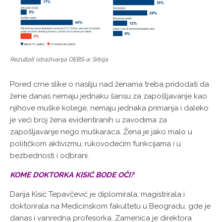
Rezultati istraživanja OEBS-a: Srbija
Pored crne slike o nasilju nad ženama treba pridodati da
žene danas nemaju jednaku šansu za zapošljavanje kao
njihove muške kolege, nemaju jednaka primanja i daleko
je veći broj žena evidentiranih u zavodima za
zapošljavanje nego muškaraca. Žena je jako malo u
političkom aktivizmu, rukovodećim funkcijama i u
bezbednosti i odbrani.
KOME DOKTORKA KISIĆ BODE OČI?
Darija Kisić Tepavčević je diplomirala, magistrirala i
doktorirala na Medicinskom fakultetu u Beogradu, gde je
danas i vanredna profesorka. Zamenica je direktora