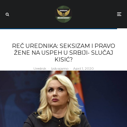
REČ UREDNIKA: SEKSIZAM I PRAVO
ŽENE NA USPEH U SRBIJI- SLUČAJ
KISIĆ?
Urednik
·
Izdvajamo
·
April 1, 2020