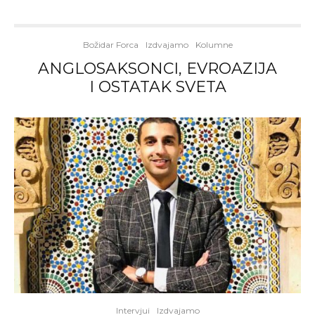
Božidar Forca
Izdvajamo
Kolumne
ANGLOSAKSONCI, EVROAZIJA
I OSTATAK SVETA
Intervjui
Izdvajamo