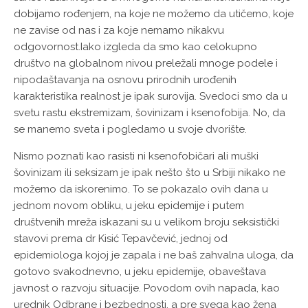
dobijamo rođenjem, na koje ne možemo da utičemo, koje
ne zavise od nas i za koje nemamo nikakvu
odgovornost.Iako izgleda da smo kao celokupno
društvo na globalnom nivou preležali mnoge podele i
nipodaštavanja na osnovu prirodnih urođenih
karakteristika realnost je ipak surovija. Svedoci smo da u
svetu rastu ekstremizam, šovinizam i ksenofobija. No, da
se manemo sveta i pogledamo u svoje dvorište.
Nismo poznati kao rasisti ni ksenofobičari ali muški
šovinizam ili seksizam je ipak nešto što u Srbiji nikako ne
možemo da iskorenimo. To se pokazalo ovih dana u
jednom novom obliku, u jeku epidemije i putem
društvenih mreža iskazani su u velikom broju seksistički
stavovi prema dr Kisić Tepavčević, jednoj od
epidemiologa kojoj je zapala i ne baš zahvalna uloga, da
gotovo svakodnevno, u jeku epidemije, obaveštava
javnost o razvoju situacije. Povodom ovih napada, kao
urednik Odbrane i bezbednosti, a pre svega kao žena