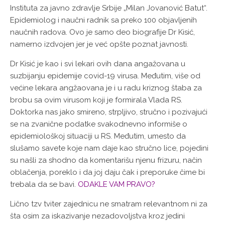
Instituta za javno zdravlje Srbije „Milan Jovanović Batut“.
Epidemiolog i naučni radnik sa preko 100 objavljenih
naučnih radova. Ovo je samo deo biografije Dr Kisić,
namerno izdvojen jer je već opšte poznat javnosti.
Dr Kisić je kao i svi lekari ovih dana angažovana u
suzbijanju epidemije covid-19 virusa. Međutim, više od
većine lekara angžaovana je i u radu kriznog štaba za
brobu sa ovim virusom koji je formirala Vlada RS.
Doktorka nas jako smireno, strpljivo, stručno i pozivajući
se na zvanične podatke svakodnevno informiše o
epidemiološkoj situaciji u RS. Međutim, umesto da
slušamo savete koje nam daje kao stručno lice, pojedini
su našli za shodno da komentarišu njenu frizuru, način
oblačenja, poreklo i da joj daju čak i preporuke čime bi
trebala da se bavi.
ODAKLE VAM PRAVO?
Lično tzv tviter zajednicu ne smatram relevantnom ni za
šta osim za iskazivanje nezadovoljstva kroz jedini