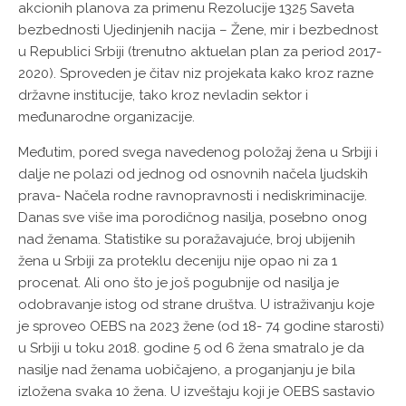
akcionih planova za primenu Rezolucije 1325 Saveta
bezbednosti Ujedinjenih nacija – Žene, mir i bezbednost
u Republici Srbiji (trenutno aktuelan plan za period 2017-
2020). Sproveden je čitav niz projekata kako kroz razne
državne institucije, tako kroz nevladin sektor i
međunarodne organizacije.
Međutim, pored svega navedenog položaj žena u Srbiji i
dalje ne polazi od jednog od osnovnih načela ljudskih
prava- Načela rodne ravnopravnosti i nediskriminacije.
Danas sve više ima porodičnog nasilja, posebno onog
nad ženama. Statistike su poražavajuće, broj ubijenih
žena u Srbiji za proteklu deceniju nije opao ni za 1
procenat. Ali ono što je još pogubnije od nasilja je
odobravanje istog od strane društva. U istraživanju koje
je sproveo OEBS na 2023 žene (od 18- 74 godine starosti)
u Srbiji u toku 2018. godine 5 od 6 žena smatralo je da
nasilje nad ženama uobičajeno, a proganjanju je bila
izložena svaka 10 žena. U izveštaju koji je OEBS sastavio