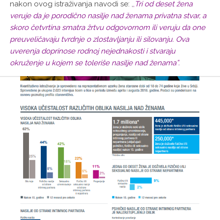
nakon ovog istraživanja navodi se: ,
,
Tri od deset žena
veruje da je porodično nasilje nad ženama privatna stvar, a
skoro četvrtina smatra žrtvu odgovornom ili veruju da one
preuveličavaju tvrdnje o zlostavljanju ili silovanju. Ova
uverenja doprinose rodnoj nejednakosti i stvaraju
okruženje u kojem se toleriše nasilje nad ženama”.