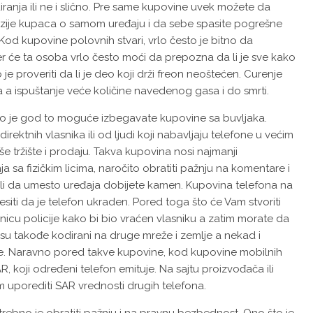
iranja ili ne i slično. Pre same kupovine uvek možete da
nzije kupaca o samom uređaju i da sebe spasite pogrešne
Kod kupovine polovnih stvari, vrlo često je bitno da
r će ta osoba vrlo često moći da prepozna da li je sve kako
e proveriti da li je deo koji drži freon neoštećen. Curenje
a a ispuštanje veće količine navedenog gasa i do smrti.
liko je god to moguće izbegavate kupovine sa buvljaka.
rektnih vlasnika ili od ljudi koji nabavljaju telefone u većim
e tržište i prodaju. Takva kupovina nosi najmanji
a sa fizičkim licima, naročito obratiti pažnju na komentare i
egli da umesto uređaja dobijete kamen. Kupovina telefona na
iti da je telefon ukraden. Pored toga što će Vam stvoriti
anicu policije kako bi bio vraćen vlasniku a zatim morate da
i su takođe kodirani na druge mreže i zemlje a nekad i
one. Naravno pored takve kupovine, kod kupovine mobilnih
, koji određeni telefon emituje. Na sajtu proizvođača ili
 uporediti SAR vrednosti drugih telefona.