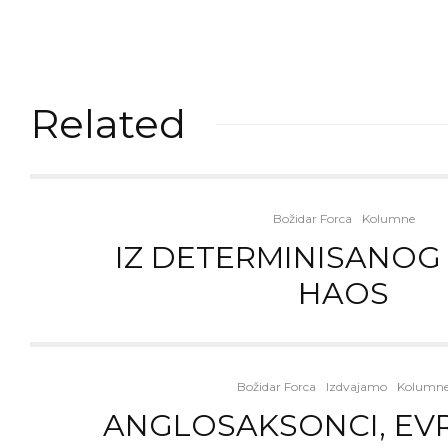
Related
Božidar Forca
Kolumne
IZ DETERMINISANOG 
HAOS
Božidar Forca
Izdvajamo
Kolumn
ANGLOSAKSONCI, EVR