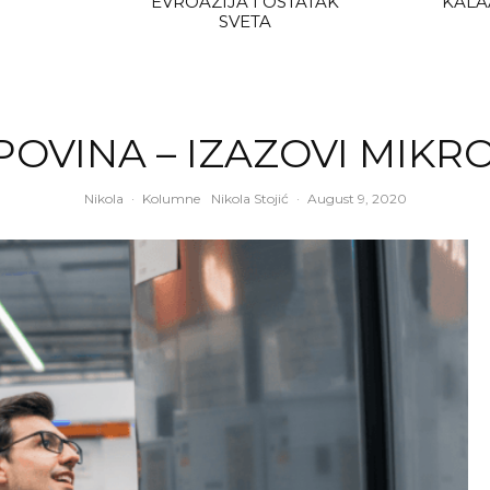
EVROAZIJA I OSTATAK
KALA
SVETA
OVINA – IZAZOVI MIKR
Nikola
·
Kolumne
Nikola Stojić
·
August 9, 2020