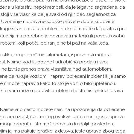
ebno je obratiti pažnju i na pravnu bezbednost. Ono što je
ižena u katastru nepokretnosti, da je legalno sagrađena, da
oji više vlasnika da je svaki od njih dao saglasnost za
ka. Uvođenjem obavzne sudske provere duple kupovine
druge strane ostaju problemi na koje morate da pazite a pre
tuacijama potrebno je poznavati materiju ili povesti osobu
oblemi koji potiču od ranije ne bi pali na vaša leđa.
istika, broja pređenih kilometara, ispravnosti motora,
t. Naime, kod kupovine ljudi obično prodaju i svoj
e ne izvrše prenos prava vlasništva nad automobilom.
ne da rukuje vozilom i napravi određeni incident ili je samo
 može napraviti kako to što je vozilo bilo upleteno u
o što vam može napraviti problem i to što nist preneli prava
. Naime vrlo često možete naići na upozorenja da određene
a sam uzrast, čest razlog ovakvih upozorenja jeste upravo
mogu progutati što može dovesti do daljih posledica.
jim jajima pakuje igračke iz delova, jeste upravo zbog toga