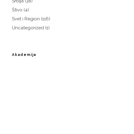
Srbija
(38)
Štivo
(4)
Svet i Region
(116)
Uncategorized
(1)
Akademija