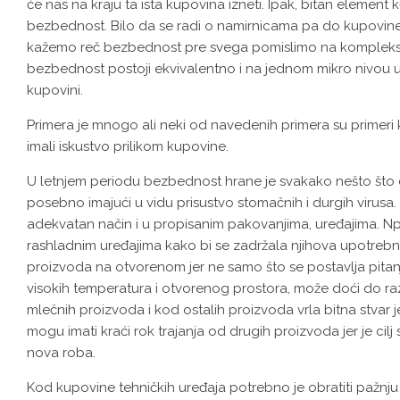
će nas na kraju ta ista kupovina izneti. Ipak, bitan element ku
bezbednost. Bilo da se radi o namirnicama pa do kupovine 
kažemo reč bezbednost pre svega pomislimo na kompleksne 
bezbednost postoji ekvivalentno i na jednom mikro nivou u
kupovini.
Primera je mnogo ali neki od navedenih primera su primeri k
imali iskustvo prilikom kupovine.
U letnjem periodu bezbednost hrane je svakako nešto što 
posebno imajući u vidu prisustvo stomačnih i durgih virusa
adekvatan način i u propisanim pakovanjima, uređajima. Npr.
rashladnim uređajima kako bi se zadržala njihova upotrebn
proizvoda na otvorenom jer ne samo što se postavlja pitanje
visokih temperatura i otvorenog prostora, može doći do ra
mlečnih proizvoda i kod ostalih proizvoda vrla bitna stvar j
mogu imati kraći rok trajanja od drugih proizvoda jer je cil
nova roba.
Kod kupovine tehničkih uređaja potrebno je obratiti pažnju 