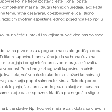
povine koji ne treba izostaviti jeste i lična i opšta
kompleksnih mašina i drugih tehničkih uređaja. Iako kada
teme, ratna dešavanja, obezbeđivanje lica i slično,
 različitim životnim aspektima jednog pojedinca kao npr. u
oji su najčešći u praksi i sa kojima su veći deo nas do sada
dolazi na prvo mestu u pogledu na ostalo godišnja doba,
. Prilikom kupovine hrane važno je da se hrana čuva na
 mleko, jaja i drugi mlečni proizvodi moraju se čuvati u
a vrednost. Potrebno je izbegavati kupovinu mlečnih
 kvaliteta, već vrlo često ukoliko su izloženi kombinaciji
zvoja bakterija poput salmonele i virusa. Takođe pored
e rok trajanja, Neki proizvodi koji su na akcijskim cenama
j same akcije da se isprazne skladišta pre nego što stigne
na bitne stavke. Npr. kod veš mašine da li dolazi sa crevom,