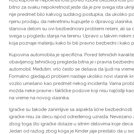
Kod kupovine nepokretnosti pored fizičke bezbednosti potr
bitno za svaku nepokretnost jeste da je pre svega ista uknj
nije predmet bilo kakvog sudskog postupka, da ukoliko post
njenu prodaju, da nekretninu kupujete o dpravog vlasni
stanova delom su ovi bezbednosni problemi rešeni, ali sa 
svega u pogledu stanja na terenu. Upravo u takvim nekim si
koja poznaje materiju kako bi bili pravno bezbedni i kako pr
Kupovina automobila je specifična. Pored tehničkih karakter
obavljenog tehničkog pregleda bitna je i pravna bezbednos
automobil. Međutim, vrlo često se dešava da ljudi na vrem
Formalno gledajući problem nastaje ukoliko novi vlasnik kre
vozilo umešano kao predmet nekog incidenta. Vama problem
možda neke pravne i faktičke poslove koji nisu najčistiji ka
na vreme na novog vlasnika.
Igračke su takođe zanimljive sa aspekta lične bezbednosti
igračke nisu za decu ispod određenog uzrasta. Nevezano z
zbog toga što igračke dolaze u sitnim delovima koje deca 
Jedan od razlog zbog koga je Kinder jaje prestalo da u svo