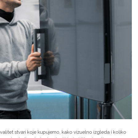
litet stvari koje kupujemo, kako vizuelno izgleda i koliko