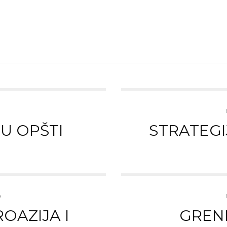
U OPŠTI
STRATEGI
e
OAZIJA I
GRENL