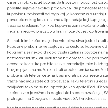
garantni rok, kvalitet bubnja, da li postoji mogućnost korod
posetite sajtove nekoliko prodavnica i da pronađete rece
kupovine u zavisnosti od toga koji je konsenzus o uređaju. 
povedete nekog ko se razume u tip uređaja koji kupujete je
treba sa uređajem. Npr. kod kupovine zamrzivača vrlo bitno j
freona i njegovo prisustvo u hrani može dovesti do trovanj
Sa mobilnim telefonima jedna vrlo bitna stvar jeste da ko
Kupovine preko internet sajtova vrlo često su kupovine od di
količinama sa nekog drugog tržišta i zatim ih dovoze na naš
bezbednosni rizik, ali uvek treba biti oprezan kod poslovanj
ocene za korisnika pre bilo kakve transakcije kako bi izb
buvljim pijacama može rezultirati problemom jer se može des
problem, isti telefon ćete na kraju morati da odnesete u st
tražite naknadu štete od prodavaca. Takvi telefoni i uređaj
zaključani tako da su neuoptrebljivi kao Apple iPad i iPh
telefona vrlo je važno da pogledate i stepen ozračenja,, SAR
pretragom na Google-u možete videti SAR vrednost a zatim