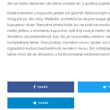
što se često dešavalo da deca uzrasta do 5 godina pojed
Kada krenemo u kupovinu jedan od glavnih faktora kojim s
moguće po što nižoj. Međutim, potrebno je da pre svega g
kupujemo stvari. Narodna izreka kaže, ko ne plati na mostu p
nešto jeftino u momentu kupovine, rizik koji nosi je nešto št
shvatimo da bezbednost, kao što je na početku rečeno, ne 
kompleksne teme. Ona postoji i na mikro nivou i jedan od 
izgradimo kulturu bezbednosti na mikro nivou. Što ozbiljni
lakše moći da se uklopimo u funkcionisanje bezbedonsne k
SHARE
SHARE