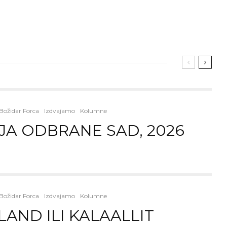
Božidar Forca
Izdvajamo
Kolumne
JA ODBRANE SAD, 2026
Božidar Forca
Izdvajamo
Kolumne
AND ILI KALAALLIT