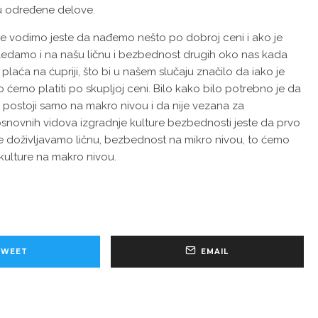
u određene delove.
e vodimo jeste da nađemo nešto po dobroj ceni i ako je
ledamo i na našu ličnu i bezbednost drugih oko nas kada
laća na ćupriji, što bi u našem slučaju značilo da iako je
o ćemo platiti po skupljoj ceni. Bilo kako bilo potrebno je da
postoji samo na makro nivou i da nije vezana za
osnovnih vidova izgradnje kulture bezbednosti jeste da prvo
je doživljavamo ličnu, bezbednost na mikro nivou, to ćemo
ulture na makro nivou.
TWEET
EMAIL