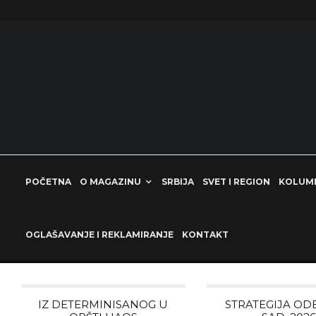
POČETNA
O MAGAZINU
SRBIJA
SVET I REGION
KOLUM
OGLAŠAVANJE I REKLAMIRANJE
KONTAKT
IZ DETERMINISANOG U
STRATEGIJA O