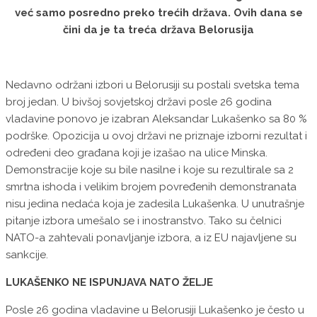
već samo posredno preko trećih država. Ovih dana se
čini da je ta treća država Belorusija
Nedavno održani izbori u Belorusiji su postali svetska tema
broj jedan. U bivšoj sovjetskoj državi posle 26 godina
vladavine ponovo je izabran Aleksandar Lukašenko sa 80 %
podrške. Opozicija u ovoj državi ne priznaje izborni rezultat i
određeni deo građana koji je izašao na ulice Minska.
Demonstracije koje su bile nasilne i koje su rezultirale sa 2
smrtna ishoda i velikim brojem povređenih demonstranata
nisu jedina nedaća koja je zadesila Lukašenka. U unutrašnje
pitanje izbora umešalo se i inostranstvo. Tako su čelnici
NATO-a zahtevali ponavljanje izbora, a iz EU najavljene su
sankcije.
LUKAŠENKO NE ISPUNJAVA NATO ŽELJE
Posle 26 godina vladavine u Belorusiji Lukašenko je često u