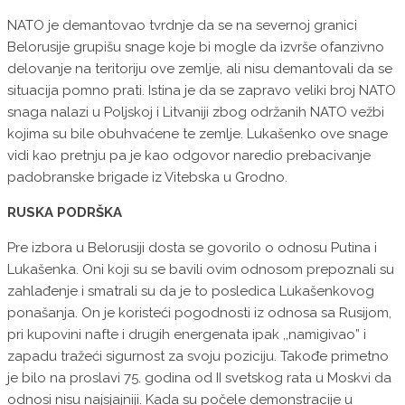
NATO je demantovao tvrdnje da se na severnoj granici
Belorusije grupišu snage koje bi mogle da izvrše ofanzivno
delovanje na teritoriju ove zemlje, ali nisu demantovali da se
situacija pomno prati. Istina je da se zapravo veliki broj NATO
snaga nalazi u Poljskoj i Litvaniji zbog održanih NATO vežbi
kojima su bile obuhvaćene te zemlje. Lukašenko ove snage
vidi kao pretnju pa je kao odgovor naredio prebacivanje
padobranske brigade iz Vitebska u Grodno.
RUSKA PODRŠKA
Pre izbora u Belorusiji dosta se govorilo o odnosu Putina i
Lukašenka. Oni koji su se bavili ovim odnosom prepoznali su
zahlađenje i smatrali su da je to posledica Lukašenkovog
ponašanja. On je koristeći pogodnosti iz odnosa sa Rusijom,
pri kupovini nafte i drugih energenata ipak ,,namigivao” i
zapadu tražeći sigurnost za svoju poziciju. Takođe primetno
je bilo na proslavi 75. godina od II svetskog rata u Moskvi da
odnosi nisu najsjajniji. Kada su počele demonstracije u