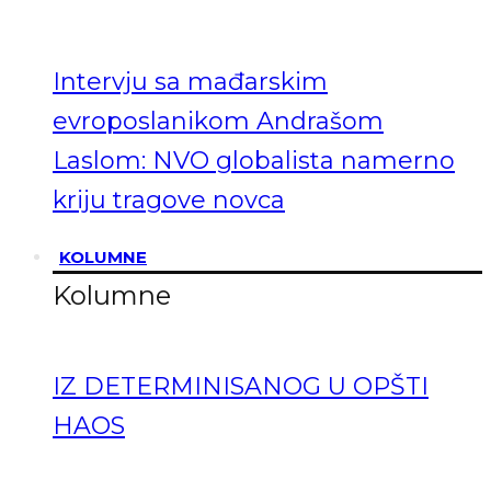
Intervju sa mađarskim
evroposlanikom Andrašom
Laslom: NVO globalista namerno
kriju tragove novca
KOLUMNE
Kolumne
IZ DETERMINISANOG U OPŠTI
HAOS