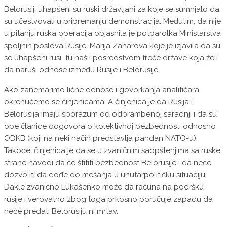
Belorusiji uhapšeni su ruski državljani za koje se sumnjalo da
su učestvovali u pripremanju demonstracija. Međutim, da nije
u pitanju ruska operacija objasnila je potparolka Ministarstva
spoljnih poslova Rusije, Marija Zaharova koje je izjavila da su
se uhapšeni rusi tu našli posredstvom treće države koja želi
da naruši odnose između Rusije i Belorusije.
Ako zanemarimo lične odnose i govorkanja analitičara
okrenućemo se činjenicama. A činjenica je da Rusija i
Belorusija imaju sporazum od odbrambenoj saradnji i da su
obe članice dogovora o kolektivnoj bezbednosti odnosno
ODKB (koji na neki način predstavlja pandan NATO-u).
Takođe, činjenica je da se u zvaničnim saopštenjima sa ruske
strane navodi da će štititi bezbednost Belorusije i da neće
dozvoliti da dođe do mešanja u unutarpolitičku situaciju.
Dakle zvanično Lukašenko može da računa na podršku
rusije i verovatno zbog toga prkosno poručuje zapadu da
neće predati Belorusiju ni mrtav.