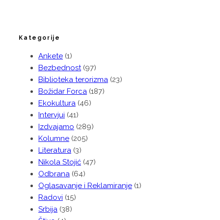
Kategorije
Ankete
(1)
Bezbednost
(97)
Biblioteka terorizma
(23)
Božidar Forca
(187)
Ekokultura
(46)
Intervjui
(41)
Izdvajamo
(289)
Kolumne
(205)
Literatura
(3)
Nikola Stojić
(47)
Odbrana
(64)
Oglasavanje i Reklamiranje
(1)
Radovi
(15)
Srbija
(38)