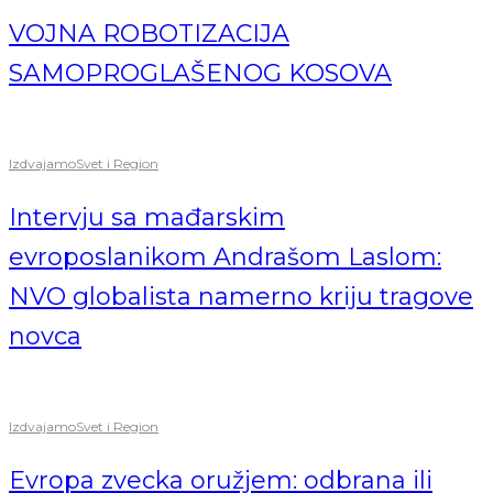
VOJNA ROBOTIZACIJA
SAMOPROGLAŠENOG KOSOVA
Izdvajamo
Svet i Region
Intervju sa mađarskim
evroposlanikom Andrašom Laslom:
NVO globalista namerno kriju tragove
novca
Izdvajamo
Svet i Region
Evropa zvecka oružjem: odbrana ili