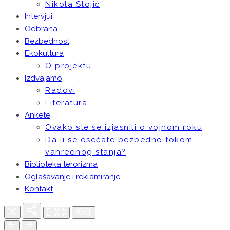
Nikola Stojić
Intervjui
Odbrana
Bezbednost
Ekokultura
O projektu
Izdvajamo
Radovi
Literatura
Ankete
Ovako ste se izjasnili o vojnom roku
Da li se osećate bezbedno tokom
vanrednog stanja?
Biblioteka terorizma
Oglašavanje i reklamiranje
Kontakt