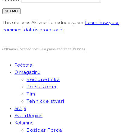
This site uses Akismet to reduce spam.
Learn how your
comment data is processed.
Odbrana i Bezbednost. Sva prava zadržana. © 2023
Početna
O magazinu
Reč urednika
Press Room
Tim
Tehničke stvari
Srbija
Svet i Region
Kolumne
Božidar Forca