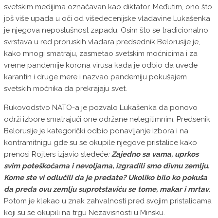
svetskim medijima označavan kao diktator. Međutim, ono što
još više upada u oči od višedecenijske vladavine Lukašenka
je njegova neposlušnost zapadu. Osim što se tradicionalno
svrstava u red proruskih vladara predsednik Belorusije je,
kako mnogi smatraju, zasmetao svetskim moćnicima i za
vreme pandemije korona virusa kada je odbio da uvede
karantin i druge mere i nazvao pandemiju pokušajem
svetskih moćnika da prekrajaju svet.
Rukovodstvo NATO-a je pozvalo Lukašenka da ponovo
održi izbore smatrajući one održane nelegitimnim. Predsenik
Belorusije je kategorički odbio ponavljanje izbora i na
kontramitnigu gde su se okupile njegove pristalice kako
prenosi Rojters izjavio sledeće
:
Zajedno sa vama, uprkos
svim poteškoćama i nevoljama, izgradili smo divnu zemlju.
Kome ste vi odlučili da je predate? Ukoliko bilo ko pokuša
da preda ovu zemlju suprotstaviću se tome, makar i mrtav
.
Potom je klekao u znak zahvalnosti pred svojim pristalicama
koji su se okupili na trgu Nezavisnosti u Minsku.