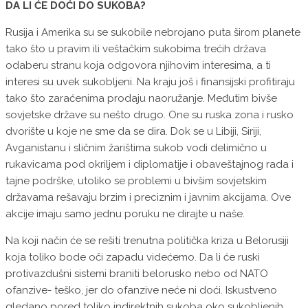
DA LI ĆE DOĆI DO SUKOBA?
Rusija i Amerika su se sukobile nebrojano puta širom planete
tako što u pravim ili veštačkim sukobima trećih država
odaberu stranu koja odgovora njihovim interesima, a ti
interesi su uvek sukobljeni. Na kraju još i finansijski profitiraju
tako što zaraćenima prodaju naoružanje. Međutim bivše
sovjetske države su nešto drugo. One su ruska zona i rusko
dvorište u koje ne sme da se dira. Dok se u Libiji, Siriji,
Avganistanu i sličnim žarištima sukob vodi delimično u
rukavicama pod okriljem i diplomatije i obaveštajnog rada i
tajne podrške, utoliko se problemi u bivšim sovjetskim
državama rešavaju brzim i preciznim i javnim akcijama. Ove
akcije imaju samo jednu poruku ne dirajte u naše.
Na koji način će se rešiti trenutna politička kriza u Belorusiji
koja toliko bode oči zapadu videćemo. Da li će ruski
protivazdušni sistemi braniti belorusko nebo od NATO
ofanzive- teško, jer do ofanzive neće ni doći. Iskustveno
gledano pored toliko indirektnih sukoba oko sukobljenih