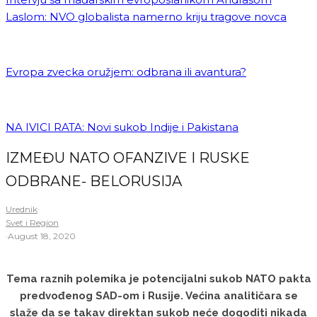
Laslom: NVO globalista namerno kriju tragove novca
Evropa zvecka oružjem: odbrana ili avantura?
NA IVICI RATA: Novi sukob Indije i Pakistana
IZMEĐU NATO OFANZIVE I RUSKE
ODBRANE- BELORUSIJA
Urednik
·
Svet i Region
·
August 18, 2020
Tema raznih polemika je potencijalni sukob NATO pakta
predvođenog SAD-om i Rusije. Većina analitičara se
slaže da se takav direktan sukob neće dogoditi nikada