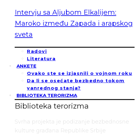
Intervju sa Aljubom Elkalijem:
Maroko između Zapada i arapskog
sveta
Radovi
Literatura
ANKETE
Ovako ste se izjasnili o vojnom roku
Da li se osećate bezbedno tokom
vanrednog stanja?
BIBLIOTEKA TERORIZMA
Biblioteka terorizma
Svrha projekta je podizanje bezbednosne
kulture građana Republike Srbije