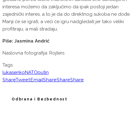
interesa možemo da zaključimo da ipak postoji jedan
zajednički interes, a to je da do direktnog sukoba ne dođe.
Manji će se igrati, a veći će igru nadgledati jer tako veliki
profitiraju, a mali stradaju.
Piše: Jasmina Andrić
Naslovna fotografija: Rojters
Tags
lukasenko
NATO
putin
Share
Tweet
Email
Share
Share
Share
Odbrana i Bezbednost