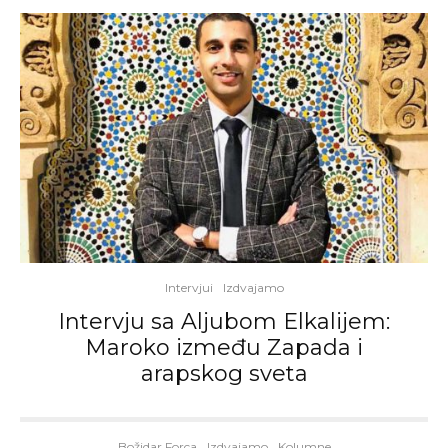
Intervjui
Izdvajamo
Intervju sa Aljubom Elkalijem:
Maroko između Zapada i
arapskog sveta
Božidar Forca
Izdvajamo
Kolumne