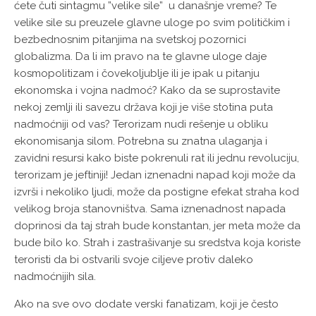
ćete čuti sintagmu ”velike sile” u današnje vreme? Te
velike sile su preuzele glavne uloge po svim političkim i
bezbednosnim pitanjima na svetskoj pozornici
globalizma. Da li im pravo na te glavne uloge daje
kosmopolitizam i čovekoljublje ili je ipak u pitanju
ekonomska i vojna nadmoć? Kako da se suprostavite
nekoj zemlji ili savezu država koji je više stotina puta
nadmoćniji od vas? Terorizam nudi rešenje u obliku
ekonomisanja silom. Potrebna su znatna ulaganja i
zavidni resursi kako biste pokrenuli rat ili jednu revoluciju,
terorizam je jeftiniji! Jedan iznenadni napad koji može da
izvrši i nekoliko ljudi, može da postigne efekat straha kod
velikog broja stanovništva. Sama iznenadnost napada
doprinosi da taj strah bude konstantan, jer meta može da
bude bilo ko. Strah i zastrašivanje su sredstva koja koriste
teroristi da bi ostvarili svoje ciljeve protiv daleko
nadmoćnijih sila.
Ako na sve ovo dodate verski fanatizam, koji je često