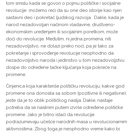
tom smislu kada se govori o pojmu političke i socijalne
revolucije možemo reći da su one deo istorije kao njen
sastavni deo i pokretač ljudskog razvoja. Dakle, kada je
narod nezadovoljan načinom vladavine, društveno-
ekonomskim uređenjem ili socijalnim poretkom, može
doći do revolucije. Međutim, ni jedna promena, niti
nezadovoljstvo, ne dolazi preko noći, pa je tako za
pokretanje i sprovođenje revolucije neophodno da
nezadovoljstvo naroda i jedinstvo u tom nezadovoljstvu
dospe do određene tačke ključanja koja pokreće na
promene.
Činjenica koja karakteriše političku revoluciju, kakve god
promene ona donosila sa sobom (pozitivne ili negativne),
jeste da je to oblik političkog nasilja. Dakle, nastaje
potreba da se nasilnim putem izvrše određene političke
promene. Jako je bitno istaći da revolucije
podrazumevaju učešće narodnih masa u revolucionarnim
aktivnostima. Zbog toga je neophodno vreme kako bi