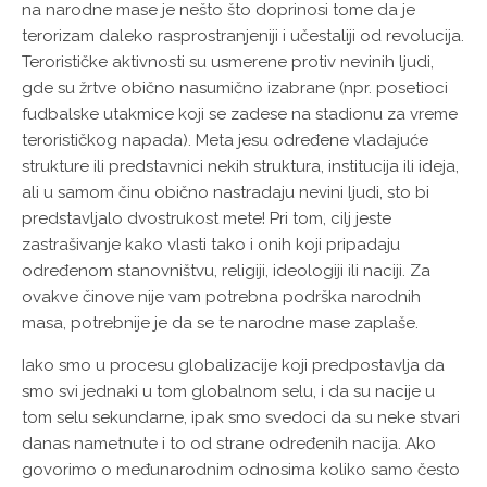
na narodne mase je nešto što doprinosi tome da je
terorizam daleko rasprostranjeniji i učestaliji od revolucija.
Terorističke aktivnosti su usmerene protiv nevinih ljudi,
gde su žrtve obično nasumično izabrane (npr. posetioci
fudbalske utakmice koji se zadese na stadionu za vreme
terorističkog napada). Meta jesu određene vladajuće
strukture ili predstavnici nekih struktura, institucija ili ideja,
ali u samom činu obično nastradaju nevini ljudi, sto bi
predstavljalo dvostrukost mete! Pri tom, cilj jeste
zastrašivanje kako vlasti tako i onih koji pripadaju
određenom stanovništvu, religiji, ideologiji ili naciji. Za
ovakve činove nije vam potrebna podrška narodnih
masa, potrebnije je da se te narodne mase zaplaše.
Iako smo u procesu globalizacije koji predpostavlja da
smo svi jednaki u tom globalnom selu, i da su nacije u
tom selu sekundarne, ipak smo svedoci da su neke stvari
danas nametnute i to od strane određenih nacija. Ako
govorimo o međunarodnim odnosima koliko samo često