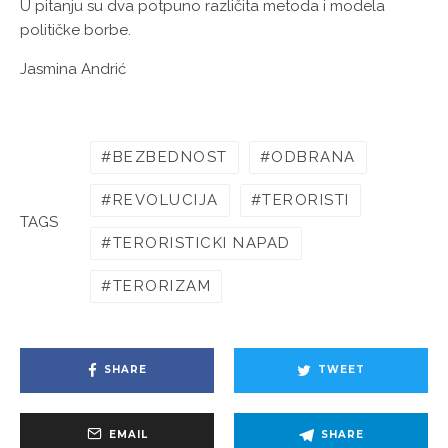
U pitanju su dva potpuno različita metoda i modela
političke borbe.
Jasmina Andrić
BEZBEDNOST
ODBRANA
REVOLUCIJA
TERORISTI
TAGS
TERORISTICKI NAPAD
TERORIZAM
SHARE
TWEET
EMAIL
SHARE