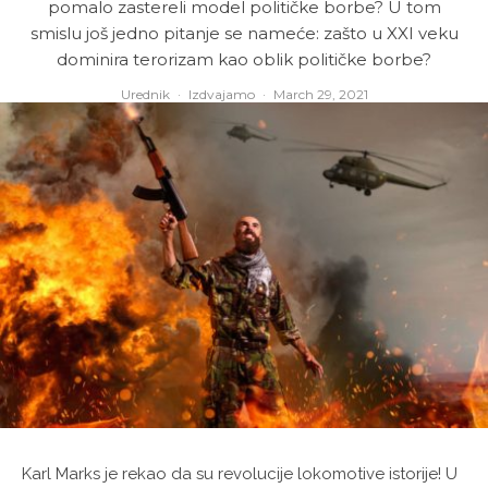
pomalo zastereli model političke borbe? U tom
smislu još jedno pitanje se nameće: zašto u XXI veku
dominira terorizam kao oblik političke borbe?
Urednik
·
Izdvajamo
·
March 29, 2021
Karl Marks je rekao da su revolucije lokomotive istorije! U