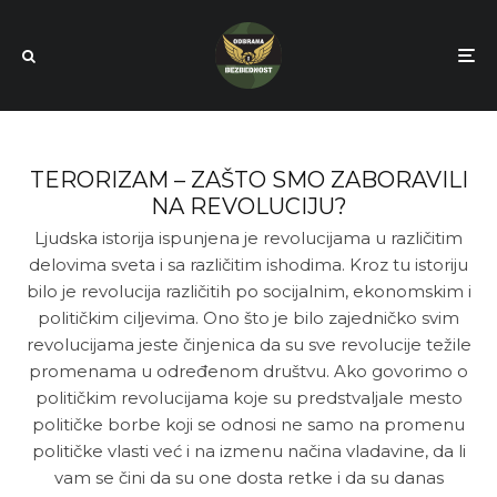
TERORIZAM – ZAŠTO SMO ZABORAVILI
NA REVOLUCIJU?
Ljudska istorija ispunjena je revolucijama u različitim
delovima sveta i sa različitim ishodima. Kroz tu istoriju
bilo je revolucija različitih po socijalnim, ekonomskim i
političkim ciljevima. Ono što je bilo zajedničko svim
revolucijama jeste činjenica da su sve revolucije težile
promenama u određenom društvu. Ako govorimo o
političkim revolucijama koje su predstvaljale mesto
političke borbe koji se odnosi ne samo na promenu
političke vlasti već i na izmenu načina vladavine, da li
vam se čini da su one dosta retke i da su danas