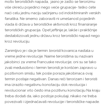
motiv terorističkih napada, jasno je zašto se terorizmu
više okreću pojedinci nego veće grupacije- teško ćete
naći celu jednu naciju sačinjenu od indoktriniranih verskih
fanatika. Ne smemo zaboraviti ni umešanost pojedinih
vlada ili država u terorističke aktivnosti kroz finansiranje
terorističkih grupacija. Opet jeftinije je, lakše i praktičnije
destabilizovati jednu državu kroz teroristički napad nego
kroz revoluciju.
Zanimljivo je i da je termin
teroristi
kovanica nastala u
vreme jedne revolucije. Naime teroristima su nazivani
jakobinci za vreme Francuske revolucije, oni su se tako
zvali međusobno i termin teroristi je korišćen zapravo u
pozitivnom smislu, tek posle poraza jakobinaca ovaj
termin postaje negativan. Danas reči terorizam i teroristi
ima izrazito negativnu konotaciju dok revolucija i
revolucionar vrlo često ima pozitivnu konotaciju Na kraju
treba dodati da, iako postoje pokušaji, nikako ne treba
povezivati i izjednačavati revolucije i terorističke napade.