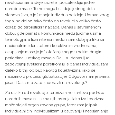
revolucionarne ideje sazrele i postale ideje jedne
narodne mase. To ne mogu biti ideje jednog dela
stanovništva, a još manje individualne ideje. Upravo zbog
toga, ne dolazi tako često do revolucija koliko često
dolazi do terorističkih napada. Danas u savremenom
dobu, gde primat u komunikaciji među ljudima uzima
tehnologija, a lični interesi i hedonizam dobijaju trku sa
nacionalnim identitetom i kolektivnim vrednostima,
okupljanje mase je još otežanije nego u nekim drugim
periodima ljudskog razvoja. Da li su danas ljudi
zadovoljniji svetskim poretkom ili je danas individualizam
daleko bitniji od bilo kakvog kolektivizma, iako se
nalazimo u procesu globalizacije? Odgovor nam je svima
jasan. Da li smo zato zaboravili na revoluciju?
Za razliku od revolucije, terorizam ne zahteva podršku
narodnih masa niti se na njih oslanja. Iako iza terorizma
može stajati organizovana grupa, terorizam je ipak
individualni čin. Individualizam u delovanju i neoslanjanje