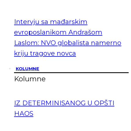
Intervju sa mađarskim
evroposlanikom Andrašom
Laslom: NVO globalista namerno
kriju tragove novca
KOLUMNE
Kolumne
IZ DETERMINISANOG U OPŠTI
HAOS