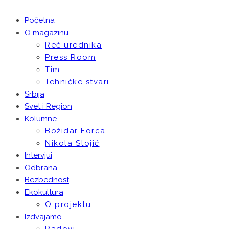
Početna
O magazinu
Reč urednika
Press Room
Tim
Tehničke stvari
Srbija
Svet i Region
Kolumne
Božidar Forca
Nikola Stojić
Intervjui
Odbrana
Bezbednost
Ekokultura
O projektu
Izdvajamo
Radovi