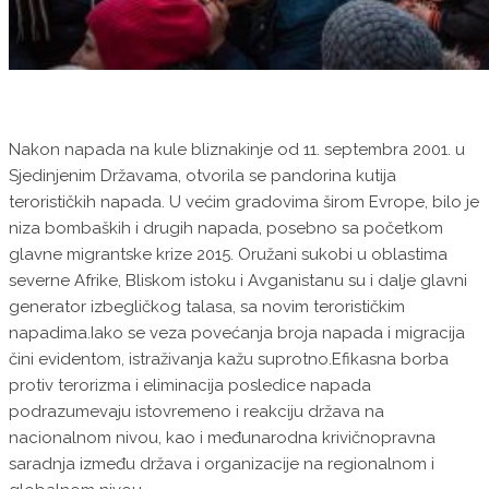
Nakon napada na kule bliznakinje od 11. septembra 2001. u
Sjedinjenim Državama, otvorila se pandorina kutija
terorističkih napada. U većim gradovima širom Evrope, bilo je
niza bombaških i drugih napada, posebno sa početkom
glavne migrantske krize 2015. Oružani sukobi u oblastima
severne Afrike, Bliskom istoku i Avganistanu su i dalje glavni
generator izbegličkog talasa, sa novim terorističkim
napadima.Iako se veza povećanja broja napada i migracija
čini evidentom, istraživanja kažu suprotno.Efikasna borba
protiv terorizma i eliminacija posledice napada
podrazumevaju istovremeno i reakciju država na
nacionalnom nivou, kao i međunarodna krivičnopravna
saradnja između država i organizacije na regionalnom i