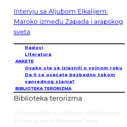
Intervju sa Aljubom Elkalijem:
Maroko između Zapada i arapskog
sveta
Radovi
Literatura
ANKETE
Ovako ste se izjasnili o vojnom roku
Da li se osećate bezbedno tokom
vanrednog stanja?
BIBLIOTEKA TERORIZMA
Biblioteka terorizma
Svrha projekta je podizanje bezbednosne
kulture građana Republike Srbije