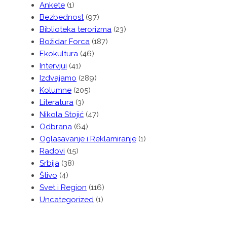
Ankete
(1)
Bezbednost
(97)
Biblioteka terorizma
(23)
Božidar Forca
(187)
Ekokultura
(46)
Intervjui
(41)
Izdvajamo
(289)
Kolumne
(205)
Literatura
(3)
Nikola Stojić
(47)
Odbrana
(64)
Oglasavanje i Reklamiranje
(1)
Radovi
(15)
Srbija
(38)
Štivo
(4)
Svet i Region
(116)
Uncategorized
(1)