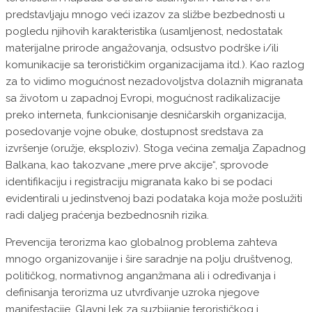
predstavljaju mnogo veći izazov za sližbe bezbednosti u
pogledu njihovih karakteristika (usamljenost, nedostatak
materijalne prirode angažovanja, odsustvo podrške i/ili
komunikacije sa terorističkim organizacijama itd.). Kao razlog
za to vidimo mogućnost nezadovoljstva dolaznih migranata
sa životom u zapadnoj Evropi, mogućnost radikalizacije
preko interneta, funkcionisanje desničarskih organizacija,
posedovanje vojne obuke, dostupnost sredstava za
izvršenje (oružje, eksploziv). Stoga većina zemalja Zapadnog
Balkana, kao takozvane „mere prve akcije“, sprovode
identifikaciju i registraciju migranata kako bi se podaci
evidentirali u jedinstvenoj bazi podataka koja može poslužiti
radi daljeg praćenja bezbednosnih rizika.
Prevencija terorizma kao globalnog problema zahteva
mnogo organizovanije i šire saradnje na polju društvenog,
političkog, normativnog anganžmana ali i određivanja i
definisanja terorizma uz utvrđivanje uzroka njegove
manifestacije. Glavni lek za suzbijanje terorističkog i