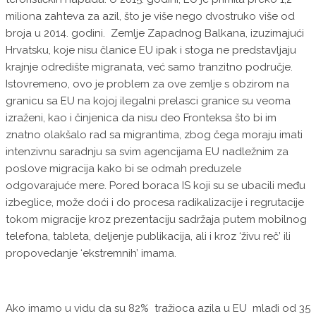
miliona zahteva za azil, što je više nego dvostruko više od
broja u 2014. godini. Zemlje Zapadnog Balkana, izuzimajući
Hrvatsku, koje nisu članice EU ipak i stoga ne predstavljaju
krajnje odredište migranata, već samo tranzitno područje.
Istovremeno, ovo je problem za ove zemlje s obzirom na
granicu sa EU na kojoj ilegalni prelasci granice su veoma
izraženi, kao i činjenica da nisu deo Fronteksa što bi im
znatno olakšalo rad sa migrantima, zbog čega moraju imati
intenzivnu saradnju sa svim agencijama EU nadležnim za
poslove migracija kako bi se odmah preduzele
odgovarajuće mere. Pored boraca IS koji su se ubacili među
izbeglice, može doći i do procesa radikalizacije i regrutacije
tokom migracije kroz prezentaciju sadržaja putem mobilnog
telefona, tableta, deljenje publikacija, ali i kroz ‘živu reč’ ili
propovedanje ‘ekstremnih’ imama.
Ako imamo u vidu da su 82% tražioca azila u EU mlađi od 35