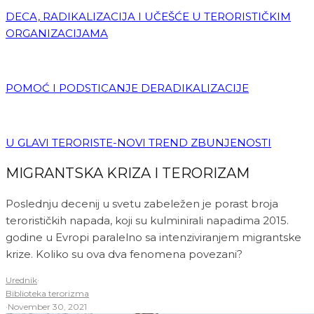
DECA, RADIKALIZACIJA I UČEŠĆE U TERORISTIČKIM
ORGANIZACIJAMA
POMOĆ I PODSTICANJE DERADIKALIZACIJE
U GLAVI TERORISTE-NOVI TREND ZBUNJENOSTI
MIGRANTSKA KRIZA I TERORIZAM
Poslednju decenij u svetu zabeležen je porast broja
terorističkih napada, koji su kulminirali napadima 2015.
godine u Evropi paralelno sa intenziviranjem migrantske
krize. Koliko su ova dva fenomena povezani?
Urednik
·
Biblioteka terorizma
·
November 30, 2021