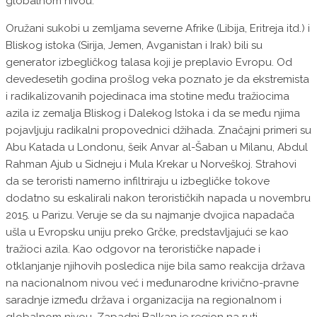
globalnom nivou.
Oružani sukobi u zemljama severne Afrike (Libija, Eritreja itd.) i
Bliskog istoka (Sirija, Jemen, Avganistan i Irak) bili su
generator izbegličkog talasa koji je preplavio Evropu. Od
devedesetih godina prošlog veka poznato je da ekstremista
i radikalizovanih pojedinaca ima stotine među tražiocima
azila iz zemalja Bliskog i Dalekog Istoka i da se među njima
pojavljuju radikalni propovednici džihada. Značajni primeri su
Abu Katada u Londonu, šeik Anvar al-Šaban u Milanu, Abdul
Rahman Ajub u Sidneju i Mula Krekar u Norveškoj. Strahovi
da se teroristi namerno infiltriraju u izbegličke tokove
dodatno su eskalirali nakon terorističkih napada u novembru
2015. u Parizu. Veruje se da su najmanje dvojica napadača
ušla u Evropsku uniju preko Grčke, predstavljajući se kao
tražioci azila. Kao odgovor na terorističke napade i
otklanjanje njihovih posledica nije bila samo reakcija država
na nacionalnom nivou već i međunarodne krivično-pravne
saradnje između država i organizacija na regionalnom i