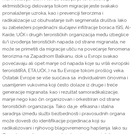
ektrmističkog delovanja tokom migracije jeste svakako
pronalaženje uzroka, kao i prevenciji terorzima i
radikalizacije uz obuhvatanje svih segmenata društva. Iako
su zabeleženi pojedinačni slučajevi infiltracije boraca ISIS, Al-
Kaide, UČK i drugih terorističkih organizacija među izbeglice
ili/i izvođenja terorističkih napada od strane migranata, ne
može se primetiti da migracije utiču na povećanje fenomena
terorizma na Zapadnom Balkanu, dok u Evropi svakao
povećavaju ali opet manje od napada koje su vršili evropski
teroristi(IRA, ETA,UČK…) na tlu Evrope tokom prošlog veka.
Ostatak Evrope se više suočava sa individualnim činovima i
usamljenim vukovima koji često dolaze iz druge i treće
generacije migranata, kao i rezultat samoradikalizacije,
manje nego kao čin organizovan i orkestriran od strane
terorističkih organizacija. Tako da je efikasna i stalna
saradnja između službi bezbednosti i pravosudnih organa
može dovesti do identifikacije pojedinaca koji su
radikalizovani i njihovog blagovremenog hapšenja. Iako su