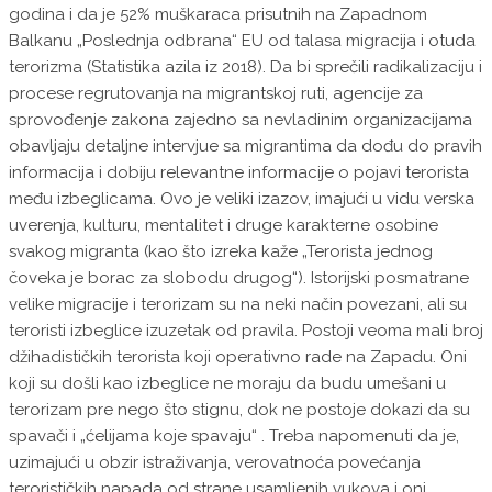
godina i da je 52% muškaraca prisutnih na Zapadnom
Balkanu „Poslednja odbrana“ EU od talasa migracija i otuda
terorizma (Statistika azila iz 2018). Da bi sprečili radikalizaciju i
procese regrutovanja na migrantskoj ruti, agencije za
sprovođenje zakona zajedno sa nevladinim organizacijama
obavljaju detaljne intervjue sa migrantima da dođu do pravih
informacija i dobiju relevantne informacije o pojavi terorista
među izbeglicama. Ovo je veliki izazov, imajući u vidu verska
uverenja, kulturu, mentalitet i druge karakterne osobine
svakog migranta (kao što izreka kaže „Terorista jednog
čoveka je borac za slobodu drugog“). Istorijski posmatrane
velike migracije i terorizam su na neki način povezani, ali su
teroristi izbeglice izuzetak od pravila. Postoji veoma mali broj
džihadističkih terorista koji operativno rade na Zapadu. Oni
koji su došli kao izbeglice ne moraju da budu umešani u
terorizam pre nego što stignu, dok ne postoje dokazi da su
spavači i „ćelijama koje spavaju“ . Treba napomenuti da je,
uzimajući u obzir istraživanja, verovatnoća povećanja
terorističkih napada od strane usamljenih vukova i oni