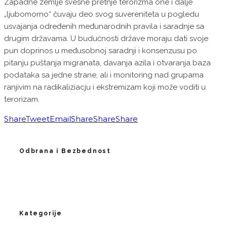
Zapadne zemlje svesne pretnje terorizma one i dalje
„ljubomorno“ čuvaju deo svog suvereniteta u pogledu
usvajanja određenih međunarodnih pravila i saradnje sa
drugim državama. U budućnosti države moraju dati svoje
pun doprinos u međusobnoj saradnji i konsenzusu po
pitanju puštanja migranata, davanja azila i otvaranja baza
podataka sa jedne strane, ali i monitoring nad grupama
ranjivim na radikaliziacju i ekstremizam koji može voditi u
terorizam.
Share
Tweet
Email
Share
Share
Share
Odbrana i Bezbednost
Kategorije