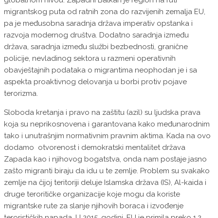
globalnom nivou. Zapadni Balkan je region na ruti
migrantskog puta od ratnih zona do razvijenih zemalja EU,
pa je međusobna saradnja država imperativ opstanka i
razvoja modernog društva. Dodatno saradnja između
država, saradnja između službi bezbednosti, granične
policije, nevladinog sektora u razmeni operativnih
obavještajnih podataka o migrantima neophodan je i sa
aspekta proaktivnog delovanja u borbi protiv pojave
terorizma.
Sloboda kretanja i pravo na zaštitu (azil) su ljudska prava
koja su neprikosnovena i garantovana kako međunarodnim
tako i unutrašnjim normativnim pravnim aktima. Kada na ovo
dodamo otvorenost i demokratski mentalitet država
Zapada kao i njihovog bogatstva, onda nam postaje jasno
zašto migranti biraju da idu u te zemlje. Problem su svakako
zemlje na čijoj teritoriji deluje Islamska država (IS), Al-kaida i
druge teroritičke organizacije koje mogu da koriste
migrantske rute za slanje njihovih boraca i izvođenje
terorističkih napada. U 2015. godini, EU je primila preko 1,2