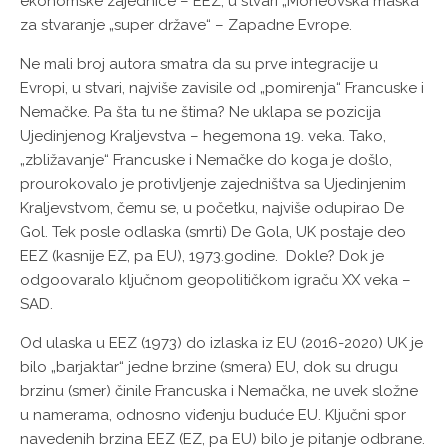
ekonomske zajednice – EEZ, u stvari „Moneovska maska“
za stvaranje „super države“ – Zapadne Evrope.
Ne mali broj autora smatra da su prve integracije u
Evropi, u stvari, najviše zavisile od „pomirenja“ Francuske i
Nemačke. Pa šta tu ne štima? Ne uklapa se pozicija
Ujedinjenog Kraljevstva – hegemona 19. veka. Tako,
„zbližavanje“ Francuske i Nemačke do koga je došlo,
prourokovalo je protivljenje zajedništva sa Ujedinjenim
Kraljevstvom, čemu se, u početku, najviše odupirao De
Gol. Tek posle odlaska (smrti) De Gola, UK postaje deo
EEZ (kasnije EZ, pa EU), 1973.godine. Dokle? Dok je
odgoovaralo ključnom geopolitičkom igraču XX veka –
SAD.
Od ulaska u EEZ (1973) do izlaska iz EU (2016-2020) UK je
bilo „barjaktar“ jedne brzine (smera) EU, dok su drugu
brzinu (smer) činile Francuska i Nemačka, ne uvek složne
u namerama, odnosno viđenju buduće EU. Ključni spor
navedenih brzina EEZ (EZ, pa EU) bilo je pitanje odbrane.