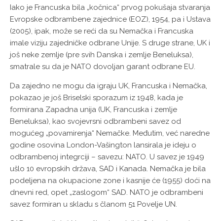
Iako je Francuska bila „kočnica“ prvog pokušaja stvaranja
Evropske odbrambene zajednice (EOZ), 1954, pa i Ustava
(2005), ipak, može se reći da su Nemačka i Francuska
imale viziju zajedničke odbrane Unije. S druge strane, UK i
još neke zemlje (pre svih Danska i zemlje Beneluksa),
smatrale su da je NATO dovoljan garant odbrane EU.
Da zajedno ne mogu da igraju UK, Francuska i Nemačka,
pokazao je još Briselski sporazum iz 1948, kada je
formirana Zapadna unija (UK, Francuska i zemlje
Beneluksa), kao svojevrsni odbrambeni savez od
mogućeg „povamirenja“ Nemačke. Međutim, već naredne
godine osovina London-Vašington lansirala je ideju o
odbrambenoj integrciji – savezu: NATO. U savez je 1949
ušlo 10 evropskih država, SAD i Kanada. Nemačka je bila
podeljena na okupacione zone i kasnije će (1955) doći na
dnevni red, opet „zaslogom“ SAD. NATO je odbrambeni
savez formiran u skladu s članom 51 Povelje UN.