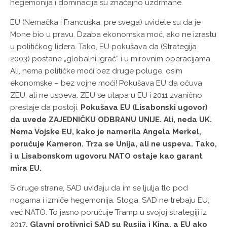
hegemonija i dominacija su značajno uzdrmane.
EU (Nemačka i Francuska, pre svega) uvidele su da je
Mone bio u pravu. Dzaba ekonomska moć, ako ne izrastu
u političkog lidera. Tako, EU pokušava da (Strategija
2003) postane „globalni igrač“ i u mirovnim operacijama.
Ali, nema političke moći bez druge poluge, osim
ekonomske – bez vojne moći! Pokušava EU da očuva
ZEU, ali ne uspeva. ZEU se utapa u EU i 2011 zvanično
prestaje da postoji.
Pokušava EU (Lisabonski ugovor)
da uvede ZAJEDNIČKU ODBRANU UNIJE. Ali, neda UK.
Nema Vojske EU, kako je namerila Angela Merkel,
poručuje Kameron. Trza se Unija, ali ne uspeva. Tako,
i u Lisabonskom ugovoru NATO ostaje kao garant
mira EU.
S druge strane, SAD uviđaju da im se ljulja tlo pod
nogama i izmiče hegemonija. Stoga, SAD ne trebaju EU,
već NATO. To jasno poručuje Tramp u svojoj strategiji iz
2017
. Glavni protivnici SAD su Rusija i Kina, a EU ako