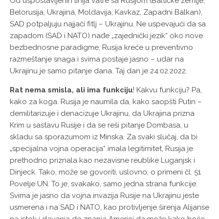
Od uspostavljenih linija vatre sa Rusijom (Baltičke zemlje,
Belorusija, Ukrajina, Moldavija, Kavkaz, Zapadni Balkan),
SAD potpaljuju najjači fitlj – Ukrajinu. Ne uspevajući da sa
zapadom (SAD i NATO) nađe „zajednički jezik“ oko nove
bezbednosne paradigme, Rusija kreće u preventivno
razmeštanje snaga i svima postaje jasno – udar na
Ukrajinu je samo pitanje dana. Taj dan je 24.02.2022.
Rat nema smisla, ali ima funkciju
! Kakvu funkciju? Pa,
kako za koga. Rusija je naumila da, kako saopšti Putin –
demilitarizuje i denacizuje Ukrajinu, da Ukrajina prizna
Krim u sastavu Rusije i da se reši pitanje Dombasa, u
skladu sa sporazumom iz Minska. Za svaki slučaj, da bi
„specijalna vojna operacija“ imala legitimitet, Rusija je
prethodno priznala kao nezavisne reublike Luganjsk i
Dinjeck. Tako, može se govoriti, uslovno, o primeni čl. 51
Povelje UN. To je, svakako, samo jedna strana funkcije.
Svima je jasno da vojna invazija Rusije na Ukrajinu jeste
usmerena i na SAD i NATO, kao protivljenje širenja Alijanse
na istok i davanja do znanja Americi da može kako hoće,