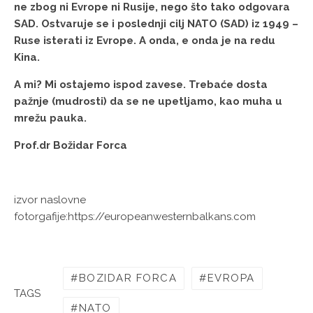
ne zbog ni Evrope ni Rusije, nego što tako odgovara
SAD. Ostvaruje se i poslednji cilj NATO (SAD) iz 1949 –
Ruse isterati iz Evrope. A onda, e onda je na redu
Kina.
A mi? Mi ostajemo ispod zavese. Trebaće dosta
pažnje (mudrosti) da se ne upetljamo, kao muha u
mrežu pauka.
Prof.dr Božidar Forca
izvor naslovne
fotorgafije:https://europeanwesternbalkans.com
BOZIDAR FORCA
EVROPA
TAGS
NATO