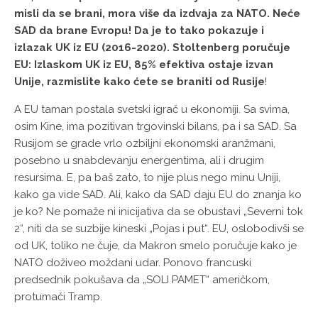
misli da se brani, mora više da izdvaja za NATO. Neće
SAD da brane Evropu! Da je to tako pokazuje i
izlazak UK iz EU (2016-2020). Stoltenberg poručuje
EU: Izlaskom UK iz EU, 85% efektiva ostaje izvan
Unije, razmislite kako ćete se braniti od Rusije
!
A EU taman postala svetski igrač u ekonomiji. Sa svima,
osim Kine, ima pozitivan trgovinski bilans, pa i sa SAD. Sa
Rusijom se grade vrlo ozbiljni ekonomski aranžmani,
posebno u snabdevanju energentima, ali i drugim
resursima. E, pa baš zato, to nije plus nego minu Uniji,
kako ga vide SAD. Ali, kako da SAD daju EU do znanja ko
je ko? Ne pomaže ni inicijativa da se obustavi „Severni tok
2“, niti da se suzbije kineski „Pojas i put“. EU, oslobodivši se
od UK, toliko ne čuje, da Makron smelo poručuje kako je
NATO doživeo moždani udar. Ponovo francuski
predsednik pokušava da „SOLI PAMET“ američkom,
protumači Tramp.