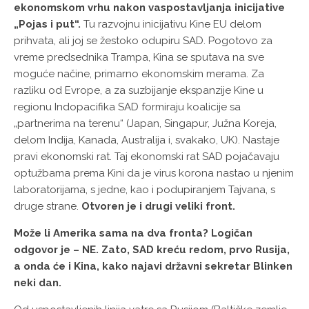
ekonomskom vrhu nakon vaspostavljanja inicijative
„Pojas i put“.
Tu razvojnu inicijativu Kine EU delom
prihvata, ali joj se žestoko odupiru SAD. Pogotovo za
vreme predsednika Trampa, Kina se sputava na sve
moguće načine, primarno ekonomskim merama. Za
razliku od Evrope, a za suzbijanje ekspanzije Kine u
regionu Indopacifika SAD formiraju koalicije sa
„partnerima na terenu“ (Japan, Singapur, Južna Koreja,
delom Indija, Kanada, Australija i, svakako, UK). Nastaje
pravi ekonomski rat. Taj ekonomski rat SAD pojačavaju
optužbama prema Kini da je virus korona nastao u njenim
laboratorijama, s jedne, kao i podupiranjem Tajvana, s
druge strane.
Otvoren je i drugi veliki front.
Može li Amerika sama na dva fronta? Logičan
odgovor je – NE. Zato, SAD kreću redom, prvo Rusija,
a onda će i Kina, kako najavi državni sekretar Blinken
neki dan.