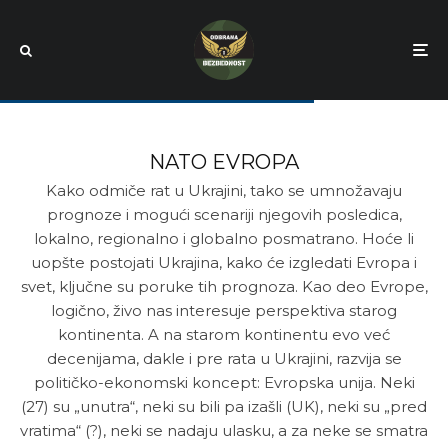
NATO EVROPA
Kako odmiče rat u Ukrajini, tako se umnožavaju
prognoze i mogući scenariji njegovih posledica,
lokalno, regionalno i globalno posmatrano. Hoće li
uopšte postojati Ukrajina, kako će izgledati Evropa i
svet, ključne su poruke tih prognoza. Kao deo Evrope,
logično, živo nas interesuje perspektiva starog
kontinenta. A na starom kontinentu evo već
decenijama, dakle i pre rata u Ukrajini, razvija se
političko-ekonomski koncept: Evropska unija. Neki
(27) su „unutra“, neki su bili pa izašli (UK), neki su „pred
vratima“ (?), neki se nadaju ulasku, a za neke se smatra