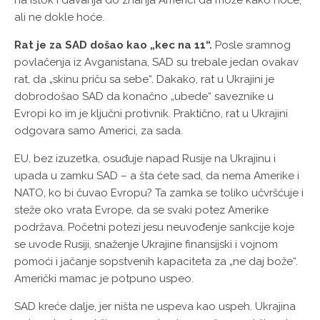
ali ne dokle hoće.
Rat je za SAD došao kao „kec na 11“.
Posle sramnog
povlačenja iz Avganistana, SAD su trebale jedan ovakav
rat, da „skinu priču sa sebe“. Dakako, rat u Ukrajini je
dobrodošao SAD da konačno „ubede“ saveznike u
Evropi ko im je ključni protivnik. Praktično, rat u Ukrajini
odgovara samo Americi, za sada.
EU, bez izuzetka, osuđuje napad Rusije na Ukrajinu i
upada u zamku SAD – a šta ćete sad, da nema Amerike i
NATO, ko bi čuvao Evropu? Ta zamka se toliko učvršćuje i
steže oko vrata Evrope, da se svaki potez Amerike
podržava. Početni potezi jesu neuvođenje sankcije koje
se uvode Rusiji, snaženje Ukrajine finansijski i vojnom
pomoći i jačanje sopstvenih kapaciteta za „ne daj bože“.
Američki mamac je potpuno uspeo.
SAD kreće dalje, jer ništa ne uspeva kao uspeh. Ukrajina