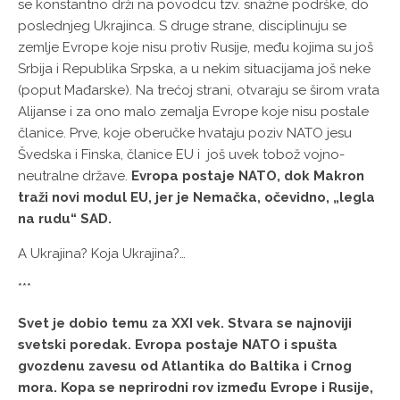
se konstantno drži na povodcu tzv. snažne podrške, do
poslednjeg Ukrajinca. S druge strane, disciplinuju se
zemlje Evrope koje nisu protiv Rusije, među kojima su još
Srbija i Republika Srpska, a u nekim situacijama još neke
(poput Mađarske). Na trećoj strani, otvaraju se širom vrata
Alijanse i za ono malo zemalja Evrope koje nisu postale
članice. Prve, koje oberučke hvataju poziv NATO jesu
Švedska i Finska, članice EU i još uvek tobož vojno-
neutralne države.
Evropa postaje NATO, dok Makron
traži novi modul EU, jer je Nemačka, očevidno, „legla
na rudu“ SAD.
A Ukrajina? Koja Ukrajina?…
***
Svet je dobio temu za XXI vek. Stvara se najnoviji
svetski poredak. Evropa postaje NATO i spušta
gvozdenu zavesu od Atlantika do Baltika i Crnog
mora. Kopa se neprirodni rov između Evrope i Rusije,