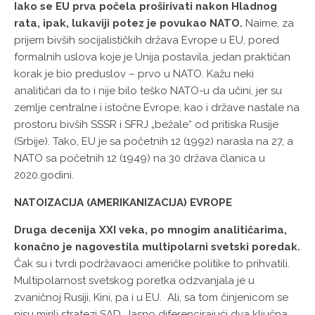
Iako se EU prva počela proširivati nakon Hladnog
rata, ipak, lukaviji potez je povukao NATO.
Naime, za
prijem bivših socijalističkih država Evrope u EU, pored
formalnih uslova koje je Unija postavila, jedan praktičan
korak je bio preduslov – prvo u NATO. Kažu neki
analitičari da to i nije bilo teško NATO-u da učini, jer su
zemlje centralne i istočne Evrope, kao i države nastale na
prostoru bivših SSSR i SFRJ „bežale“ od pritiska Rusije
(Srbije). Tako, EU je sa početnih 12 (1992) narasla na 27, a
NATO sa početnih 12 (1949) na 30 država članica u
2020.godini.
NATOIZACIJA (AMERIKANIZACIJA) EVROPE
Druga decenija XXI veka, po mnogim analitičarima,
konačno je nagovestila multipolarni svetski poredak.
Čak su i tvrdi podržavaoci američke politike to prihvatili.
Multipolarnost svetskog poretka odzvanjala je u
zvaničnoj Rusiji, Kini, pa i u EU. Ali, sa tom činjenicom se
nisu mirili stratezi SAD. Jasno diferencirajući dva ključna