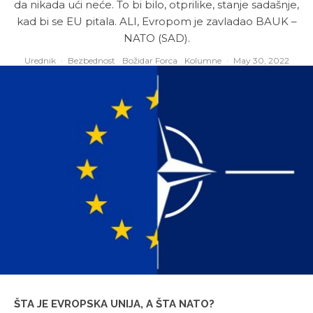
da nikada ući neće. To bi bilo, otprilike, stanje sadašnje,
kad bi se EU pitala. ALI, Evropom je zavladao BAUK –
NATO (SAD).
Urednik
·
Bezbednost
Božidar Forca
Kolumne
·
May 30, 2022
ŠTA JE EVROPSKA UNIJA, A ŠTA NATO?