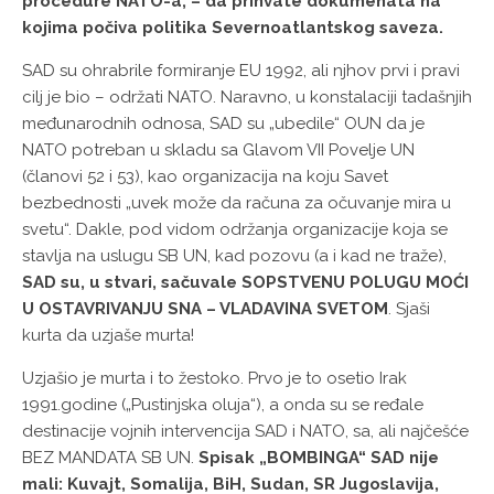
procedure NATO-a; – da prihvate dokumenata na
kojima počiva politika Severnoatlantskog saveza.
SAD su ohrabrile formiranje EU 1992, ali njhov prvi i pravi
cilj je bio – održati NATO. Naravno, u konstalaciji tadašnjih
međunarodnih odnosa, SAD su „ubedile“ OUN da je
NATO potreban u skladu sa Glavom VII Povelje UN
(članovi 52 i 53), kao organizacija na koju Savet
bezbednosti „uvek može da računa za očuvanje mira u
svetu“. Dakle, pod vidom održanja organizacije koja se
stavlja na uslugu SB UN, kad pozovu (a i kad ne traže),
SAD su, u stvari, sačuvale SOPSTVENU POLUGU MOĆI
U OSTAVRIVANJU SNA – VLADAVINA SVETOM
. Sjaši
kurta da uzjaše murta!
Uzjašio je murta i to žestoko. Prvo je to osetio Irak
1991.godine („Pustinjska oluja“), a onda su se ređale
destinacije vojnih intervencija SAD i NATO, sa, ali najčešće
BEZ MANDATA SB UN.
Spisak „BOMBINGA“ SAD nije
mali: Kuvajt, Somalija, BiH, Sudan, SR Jugoslavija,