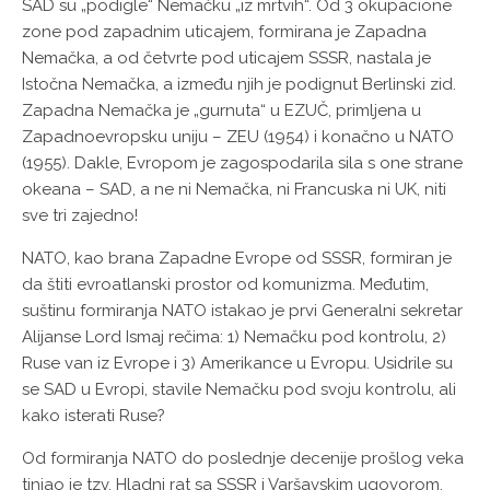
SAD su „podigle“ Nemačku „iz mrtvih“. Od 3 okupacione
zone pod zapadnim uticajem, formirana je Zapadna
Nemačka, a od četvrte pod uticajem SSSR, nastala je
Istočna Nemačka, a između njih je podignut Berlinski zid.
Zapadna Nemačka je „gurnuta“ u EZUČ, primljena u
Zapadnoevropsku uniju – ZEU (1954) i konačno u NATO
(1955). Dakle, Evropom je zagospodarila sila s one strane
okeana – SAD, a ne ni Nemačka, ni Francuska ni UK, niti
sve tri zajedno!
NATO, kao brana Zapadne Evrope od SSSR, formiran je
da štiti evroatlanski prostor od komunizma. Međutim,
suštinu formiranja NATO istakao je prvi Generalni sekretar
Alijanse Lord Ismaj rečima: 1) Nemačku pod kontrolu, 2)
Ruse van iz Evrope i 3) Amerikance u Evropu. Usidrile su
se SAD u Evropi, stavile Nemačku pod svoju kontrolu, ali
kako isterati Ruse?
Od formiranja NATO do poslednje decenije prošlog veka
tinjao je tzv. Hladni rat sa SSSR i Varšavskim ugovorom.