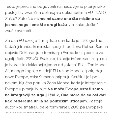
Teško je precizno odgovoriti na naslovljeno pitanje iako
postoji tzv. zvanična definicija u dokumentima EU i NATO.
Zašto? Zato što
nismo mi samo ono što mislimo da
jesmo, nego i ono što drugi kažu
. Uh, kako „teško“
zvuče ove reči!
Za dan EU uzet je 9. maj, kao dan kada je 1950.godine
tadašnji francuski ministar spoljnih poslova Robert Šuman
objavio Deklaraciju o formiranju Evropske zajednice za
ugalj i čelik (EZUČ). Svakako, i slabije informisani znaju da
je tvorac te deklaracije jedan od „otaca“ EU – Žan Mone.
Ali, mnogo toga je o „ideji“ EU rekao Mone, a ipak, ideju
nove Evrope, osim Šumana, pripisuju Čerčilu i još po
nekom. Ključna poruka Žana Monea, kada je integrisanje
Evrope u pitanju bila je:
Ne može Evropa ostati samo
na integraciji za ugalj i čelik, Ona mora da se ostvari
kao federalna unija sa političkim uticajem.
Postoje
autori koji smatraju da je formiranje EZUČ, pa Evropske