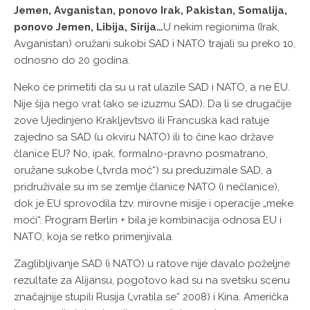
Jemen, Avganistan, ponovo Irak, Pakistan, Somalija,
ponovo Jemen, Libija, Sirija…
U nekim regionima (Irak,
Avganistan) oružani sukobi SAD i NATO trajali su preko 10,
odnosno do 20 godina.
Neko će primetiti da su u rat ulazile SAD i NATO, a ne EU.
Nije šija nego vrat (ako se izuzmu SAD). Da li se drugačije
zove Ujedinjeno Krakljevtsvo ili Francuska kad ratuje
zajedno sa SAD (u okviru NATO) ili to čine kao države
članice EU? No, ipak, formalno-pravno posmatrano,
oružane sukobe („tvrda moć“) su preduzimale SAD, a
pridruživale su im se zemlje članice NATO (i nečlanice),
dok je EU sprovodila tzv. mirovne misije i operacije „meke
moći“. Program Berlin + bila je kombinacija odnosa EU i
NATO, koja se retko primenjivala.
Zaglibljivanje SAD (i NATO) u ratove nije davalo poželjne
rezultate za Alijansu, pogotovo kad su na svetsku scenu
značajnije stupili Rusija („vratila se“ 2008) i Kina. Američka