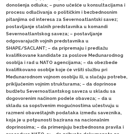
donošenja odluka; – puno učešće u konsultacijama i
procesu odlučivanja o političkim i bezbednosnim
pitanjima od interesa za Severnoatlantski savez;
postavljanje stalnih predstavnika u komandi
Severnoatlantskog saveza; – postavljanje
odgovarajućih vojnih predstavnika u
SHAPE/SACLANT; – da pripremaju i predlažu
kvalifikovane kandidate za poslove Međunarodnog
osoblja i rad u NATO agencijama; – da obezbede
kvalifikovano osoblje koje će vršiti službu pri
Međunarodnom vojnom osoblju ili, u slučaju potrebe,
priključenim vojnim strukturama; – da doprinose
budžetu Severnoatlantskog saveza u skladu sa
dogovorenim načinom podele obaveza; – da u
skladu sa sopstvenim mogućnostima učestvuju u
razmeni obaveštajnih podataka između saveznika,
koja je u potpunosti bazirana na nacionalnim
doprinosima; – da primenjuju bezbednosna pravila i