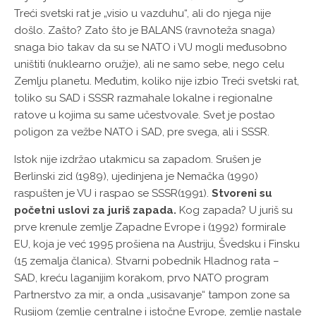
Treći svetski rat je „visio u vazduhu“, ali do njega nije
došlo. Zašto? Zato što je BALANS (ravnoteža snaga)
snaga bio takav da su se NATO i VU mogli međusobno
uništiti (nuklearno oružje), ali ne samo sebe, nego celu
Zemlju planetu. Međutim, koliko nije izbio Treći svetski rat,
toliko su SAD i SSSR razmahale lokalne i regionalne
ratove u kojima su same učestvovale. Svet je postao
poligon za vežbe NATO i SAD, pre svega, ali i SSSR.
Istok nije izdržao utakmicu sa zapadom. Srušen je
Berlinski zid (1989), ujedinjena je Nemačka (1990)
raspušten je VU i raspao se SSSR(1991).
Stvoreni su
početni uslovi za juriš zapada.
Kog zapada? U juriš su
prve krenule zemlje Zapadne Evrope i (1992) formirale
EU, koja je već 1995 prošiena na Austriju, Švedsku i Finsku
(15 zemalja članica). Stvarni pobednik Hladnog rata –
SAD, kreću laganijim korakom, prvo NATO program
Partnerstvo za mir, a onda „usisavanje“ tampon zone sa
Rusijom (zemlje centralne i istočne Evrope, zemlje nastale