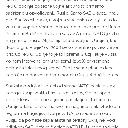
NATO počinje opsežne vojne aktivnosti primarno
sadržane u opkoljavanju Rusije. Samo SAD u svetu imaju
oko 800 vojnih baza, u kojima stacionira od 150.000 do
200.000 vojnika. Većina tih baza opkoljava prostor Rusije.
Prijemom Baltičkih država u sastav Alijanse, NATO je izbio
na granice Rusije. Ali, to nije bilo dovoljno. Ukrajina, kao
„kost u grlu Rusije“ od 2008 se konstantno poziva da se
pridruži NATO. Učinjeno je to i prema Gruziji, ali je Rusija
vojnom intervencijom u toj zemlji (2008) privremeno
odbacila takvu mogućnost. Bilo je samo pitanje dana
kada će na dnevni red (po modelu Gruzije) doći Ukrajina.
Snažnija podrška Ukrajini od strane NATO nastaje 2014
kada je Rusija vratila Krim u svoj sastav, što je zapad
okarakterisao kao nelegitimnu aneksiju dela teritorije
Ukrajine. Iako je Ukrajina svojim snagama činila zlodela u
regionima Luganjsk i Donjeck, NATO i zapad su okrivili
Rusiju da pomaže separatiste na teritoriji Ukrajine. Pod
pritiskom SAD, države članice NATO i EU uvode sankcije