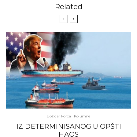
Related
Božidar Forca
Kolumne
IZ DETERMINISANOG U OPŠTI
HAOS