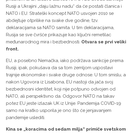
Rusiji a Ukrajini „daju lažnu nadu“ da će postati članica i
NATO i EU. Strateški koncept NATO usvojen 2010 se
abdejtuje otprilike na svake dve godine, tzv.
deklaracijama sa NATO samita. U tim deklaracijama,
Rusija se sve čvršće prikazuje kao ključni remetilac
međunarodnog mira i bezbednosti.
Otvara se prvi veliki
front.
EU, a posebno Nemačka, iako podržava sankcije prema
Rusiji, ipak, pokušava da sa tom zemljom uspostavi
trajnije ekonomske i svake druge odnose. U tom smislu, a
nakon Ugovora iz Lisabona, EU nastoji da jača svoj
bezbednosni identitet, koji nije potpuno odvojen od
NATO, ali perspektivno da. Odgovor NATO na takav
potez EU jeste izlazak UK iz Unije. Pandemija COVID-19
samo na kratko usporila je ono što će jenjavanjem
pandemije uslediti.
Kina se „koracima od sedam milja“ primiče svetskom