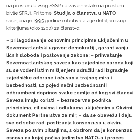
na prostoru bivšeg SSSR i države nastale na prostoru
bivše SFRJ). Pri tome,
Studija o članstvu u NATO
sačinjena je 1995.godine i obuhvatala je detaljan skup
kriterijuma (oko 1200) za članstvo:
– prilagođavanje osnovnim principima uključenim u
Severnoatlantski ugovor: demokratiji, garantivanju
ličnih sloboda i poštovanje zakona; – prihvatanje
Severnoatlantskog saveza kao zajednice naroda koji
su se vođeni istim mišljenjem udružili radi izgradnje
zajedničke odbrane i očuvanja trajnog mira i
bezbednosti, uz pojedinačni bezbednosni i
odbrambeni doprinos svake zemlje od kog svi članovi
Saveza imaju koristi; – bezrezervna podrška
principima, ciljevima i odlukama uključenim u Okvirni
dokument Partnerstva za mir; – da se obavežu i daju
sve od sebe radi postizanja konsenzusa u okviru
Saveza po svim pitanjima, s obzirom da je konsenzus
osnova na kojoj počiva jedinstvo NATO-a i proces