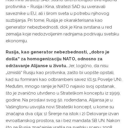
protivnika – Rusija i Kina, stratezi SAD su uveravali
saveznike u EU, ali i širom sveta u potrebu njihovog
suzbijanja. Pri tome, Rusija je okarakterisana kao
generator nebezbednosti, dok je Kina svrstana u red
zemalja koje nedozvoljenim radnjama podrivaju svetsku
ekonomiju.
Rusija, kao generator nebezbednosti, „dobro je
došla“ za homogenizaciju NATO, odnosno za
održavanje Alijanse u životu.
Jer, logično, da nisu
„izmislili“ Rusiju kao protivnika, zašto bi uopšte opstali,
kad su formirani kao odbrambeni savez (čl.51 Povelje UN).
Međutim, mnogo ranije je NATO najavio svoj opstanak,
što je zvanično utvrđeno u Strateškom konceptu iz 1999.
godine. Na proslavi svog 50. rođendana, Alijansa je u
Vašingtonu usvojila novi Strateški koncept, u kome su
značajna dva cilja: 1) Širenje na istok i 2) Delovanje izvan
evroatlanskog prostora, sa i bez mandata SB UN. Nakon
što se Rusija značajnije vratila na svetsku scenu 2008,