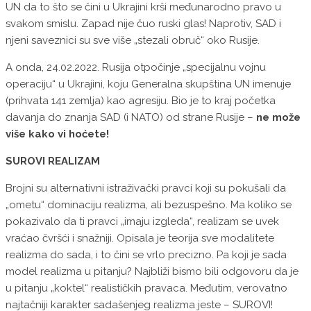
UN da to što se čini u Ukrajini krši međunarodno pravo u
svakom smislu. Zapad nije čuo ruski glas! Naprotiv, SAD i
njeni saveznici su sve više „stezali obruč“ oko Rusije.
A onda, 24.02.2022. Rusija otpočinje „specijalnu vojnu
operaciju“ u Ukrajini, koju Generalna skupština UN imenuje
(prihvata 141 zemlja) kao agresiju. Bio je to kraj početka
davanja do znanja SAD (i NATO) od strane Rusije –
ne može
više kako vi hoćete!
SUROVI REALIZAM
Brojni su alternativni istraživački pravci koji su pokušali da
„ometu“ dominaciju realizma, ali bezuspešno. Ma koliko se
pokazivalo da ti pravci „imaju izgleda“, realizam se uvek
vraćao čvršći i snažniji. Opisala je teorija sve modalitete
realizma do sada, i to čini se vrlo precizno. Pa koji je sada
model realizma u pitanju? Najbliži bismo bili odgovoru da je
u pitanju „koktel“ realističkih pravaca. Međutim, verovatno
najtačniji karakter sadašenjeg realizma jeste – SUROVI!