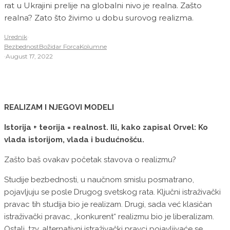
rat u Ukrajini prelije na globalni nivo je realna. Zašto
realna? Zato što živimo u dobu surovog realizma.
Urednik
·
Bezbednost
Božidar Forca
Kolumne
·
August 17, 2022
REALIZAM I NJEGOVI MODELI
Istorija + teorija = realnost. Ili, kako zapisal Orvel: Ko
vlada istorijom, vlada i budućnošću.
Zašto baš ovakav početak stavova o realizmu?
Studije bezbednosti, u naučnom smislu posmatrano,
pojavljuju se posle Drugog svetskog rata. Ključni istraživački
pravac tih studija bio je realizam. Drugi, sada već klasičan
istraživački pravac, „konkurent“ realizmu bio je liberalizam.
Ostali, tzv. alternativni istraživački pravci pojavljivaće se