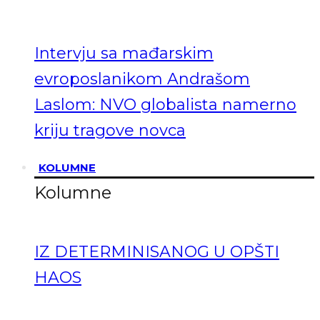
Intervju sa mađarskim
evroposlanikom Andrašom
Laslom: NVO globalista namerno
kriju tragove novca
KOLUMNE
Kolumne
IZ DETERMINISANOG U OPŠTI
HAOS