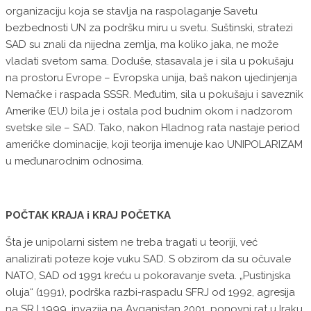
organizaciju koja se stavlja na raspolaganje Savetu
bezbednosti UN za podršku miru u svetu. Suštinski, stratezi
SAD su znali da nijedna zemlja, ma koliko jaka, ne može
vladati svetom sama. Doduše, stasavala je i sila u pokušaju
na prostoru Evrope – Evropska unija, baš nakon ujedinjenja
Nemačke i raspada SSSR. Međutim, sila u pokušaju i saveznik
Amerike (EU) bila je i ostala pod budnim okom i nadzorom
svetske sile – SAD. Tako, nakon Hladnog rata nastaje period
američke dominacije, koji teorija imenuje kao UNIPOLARIZAM
u međunarodnim odnosima.
POČTAK KRAJA i KRAJ POČETKA
Šta je unipolarni sistem ne treba tragati u teoriji, već
analizirati poteze koje vuku SAD. S obzirom da su očuvale
NATO, SAD od 1991 kreću u pokoravanje sveta. „Pustinjska
oluja“ (1991), podrška razbi-raspadu SFRJ od 1992, agresija
na SRJ 1999, invazija na Avganistan 2001, ponovni rat u Iraku