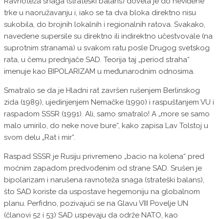
Ravnoteža snaga (strateški balans) dovela je do neviđene
trke u naoružavanju i, iako se ta dva bloka direktno nisu
sukobila, do brojnih lokalnih i regionalnih ratova. Svakako,
navedene supersile su direktno ili indirektno učestvovale (na
suprotnim stranama) u svakom ratu posle Drugog svetskog
rata, u čemu prednjače SAD. Teorija taj „period straha“
imenuje kao BIPOLARIZAM u međunarodnim odnosima.
Smatralo se da je Hladni rat završen rušenjem Berlinskog
zida (1989), ujedinjenjem Nemačke (1990) i raspuštanjem VU i
raspadom SSSR (1991). Ali, samo smatralo! A „more se samo
malo umirilo, do neke nove bure“, kako zapisa Lav Tolstoj u
svom delu „Rat i mir“.
Raspad SSSR je Rusiju privremeno „bacio na kolena“ pred
moćnim zapadom predvođenim od strane SAD. Srušen je
bipolarizam i narušena ravnoteža snaga (strateški balans),
što SAD koriste da uspostave hegemoniju na globalnom
planu. Perfidno, pozivajući se na Glavu VIII Povelje UN
(članovi 52 i 53) SAD uspevaju da održe NATO, kao