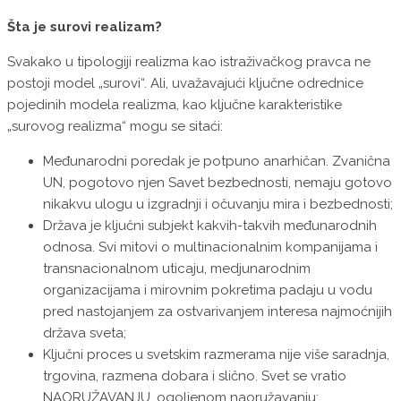
Šta je surovi realizam?
Svakako u tipologiji realizma kao istraživačkog pravca ne
postoji model „surovi“. Ali, uvažavajući ključne odrednice
pojedinih modela realizma, kao ključne karakteristike
„surovog realizma“ mogu se sitaći:
Međunarodni poredak je potpuno anarhičan. Zvanična
UN, pogotovo njen Savet bezbednosti, nemaju gotovo
nikakvu ulogu u izgradnji i očuvanju mira i bezbednosti;
Država je ključni subjekt kakvih-takvih međunarodnih
odnosa. Svi mitovi o multinacionalnim kompanijama i
transnacionalnom uticaju, medjunarodnim
organizacijama i mirovnim pokretima padaju u vodu
pred nastojanjem za ostvarivanjem interesa najmoćnijih
država sveta;
Ključni proces u svetskim razmerama nije više saradnja,
trgovina, razmena dobara i slično. Svet se vratio
NAORUŽAVANJU, ogoljenom naoružavanju;