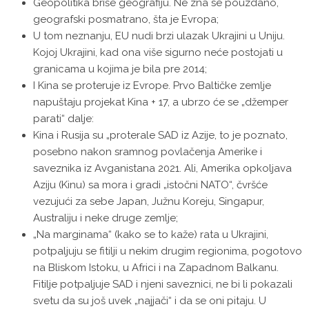
Geopolitika briše geografiju. Ne zna se pouzdano,
geografski posmatrano, šta je Evropa;
U tom neznanju, EU nudi brzi ulazak Ukrajini u Uniju.
Kojoj Ukrajini, kad ona više sigurno neće postojati u
granicama u kojima je bila pre 2014;
I Kina se proteruje iz Evrope. Prvo Baltičke zemlje
napuštaju projekat Kina + 17, a ubrzo će se „džemper
parati“ dalje:
Kina i Rusija su „proterale SAD iz Azije, to je poznato,
posebno nakon sramnog povlačenja Amerike i
saveznika iz Avganistana 2021. Ali, Amerika opkoljava
Aziju (Kinu) sa mora i gradi „istočni NATO“, čvršće
vezujući za sebe Japan, Južnu Koreju, Singapur,
Australiju i neke druge zemlje;
„Na marginama“ (kako se to kaže) rata u Ukrajini,
potpaljuju se fitilji u nekim drugim regionima, pogotovo
na Bliskom Istoku, u Africi i na Zapadnom Balkanu.
Fitilje potpaljuje SAD i njeni saveznici, ne bi li pokazali
svetu da su još uvek „najjači“ i da se oni pitaju. U