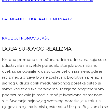
GRENLAND ILI KALAALLIT NUNAAT?
KAUBOJI PONOVO JAŠU
DOBA SUROVOG REALIZMA
Krupne promene u međunarodnim odnosima koje su se
odražavale na svetski poredak, istorijski posmatrano,
uvek su se odvijale kroz sukobe velikih razmera, gde je
rat između država bio neizostavan. Evolutivan prelaz iz
jednog u drugi oblik međunarodnog poretka ostao je
samo kao teorijska paradigma. Težnja za hegemonijom
podrazumevala je moć, a moć je iskazivana primenom
sile. Stvaranje najnovijeg svetskog poretka je u toku, a
njegova inicijalna kapisla jeste rat u Ukrajini. Bojazan da se