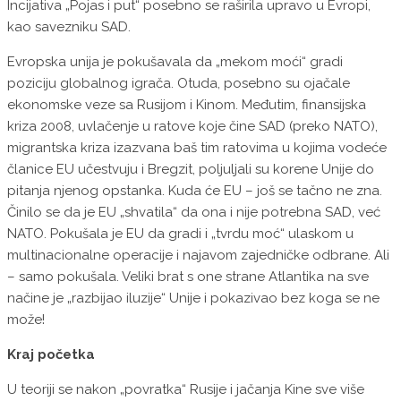
Incijativa „Pojas i put“ posebno se raširila upravo u Evropi,
kao savezniku SAD.
Evropska unija je pokušavala da „mekom moći“ gradi
poziciju globalnog igrača. Otuda, posebno su ojačale
ekonomske veze sa Rusijom i Kinom. Međutim, finansijska
kriza 2008, uvlačenje u ratove koje čine SAD (preko NATO),
migrantska kriza izazvana baš tim ratovima u kojima vodeće
članice EU učestvuju i Bregzit, poljuljali su korene Unije do
pitanja njenog opstanka. Kuda će EU – još se tačno ne zna.
Činilo se da je EU „shvatila“ da ona i nije potrebna SAD, već
NATO. Pokušala je EU da gradi i „tvrdu moć“ ulaskom u
multinacionalne operacije i najavom zajedničke odbrane. Ali
– samo pokušala. Veliki brat s one strane Atlantika na sve
načine je „razbijao iluzije“ Unije i pokazivao bez koga se ne
može!
Kraj početka
U teoriji se nakon „povratka“ Rusije i jačanja Kine sve više