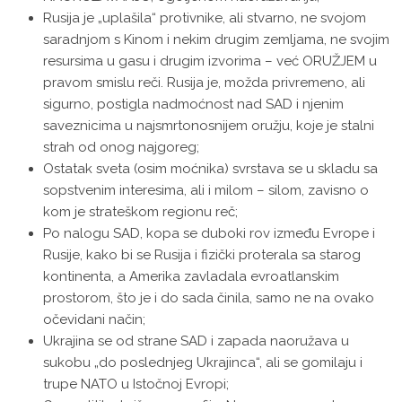
Rusija je „uplašila“ protivnike, ali stvarno, ne svojom
saradnjom s Kinom i nekim drugim zemljama, ne svojim
resursima u gasu i drugim izvorima – već ORUŽJEM u
pravom smislu reči. Rusija je, možda privremeno, ali
sigurno, postigla nadmoćnost nad SAD i njenim
saveznicima u najsmrtonosnijem oružju, koje je stalni
strah od onog najgoreg;
Ostatak sveta (osim moćnika) svrstava se u skladu sa
sopstvenim interesima, ali i milom – silom, zavisno o
kom je strateškom regionu reč;
Po nalogu SAD, kopa se duboki rov između Evrope i
Rusije, kako bi se Rusija i fizički proterala sa starog
kontinenta, a Amerika zavladala evroatlanskim
prostorom, što je i do sada činila, samo ne na ovako
očevidani način;
Ukrajina se od strane SAD i zapada naoružava u
sukobu „do poslednjeg Ukrajinca“, ali se gomilaju i
trupe NATO u Istočnoj Evropi;