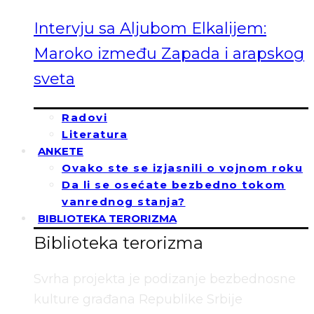
Intervju sa Aljubom Elkalijem:
Maroko između Zapada i arapskog
sveta
Radovi
Literatura
ANKETE
Ovako ste se izjasnili o vojnom roku
Da li se osećate bezbedno tokom
vanrednog stanja?
BIBLIOTEKA TERORIZMA
Biblioteka terorizma
Svrha projekta je podizanje bezbednosne
kulture građana Republike Srbije