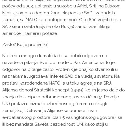
počev od 2003, uplitanje u sukobe u Africi, Siriji, na Bliskom
Istoku, samo su deo oružane ekspanzije SAD i zapadnih
zemalja, sa NATO kao polugom moći. Oko 800 vojnih baza
SAD širom sveta (najviše oko Rusije) samo kvantifikuje
američke i namere i poteze.
Zašto? Ko je protivnik?
Ne treba mnogo dumati da bi se dobili odgovori na
navedena pitanja. Svet po modelu Pax Americana, to je
odgovor na pitanje zašto. Protivnik je onaj ko stvarno ili u
naznakama „ugrožava“ interes SAD da vladaju svetom. Na
proslavi 50.rođendana NATO, a u toku agresije na SRJ,
Alijansa donosi Strateški koncept (1999), kojim jasno daje do
znanja da iz cipela odbrambenog saveza (član 51 Povelje
UN) prelazi u čizme bezbednosnog foruma na kugli
zemaljskoj. Delovanje Alijanse se pomera izvan
evroatlanskog prostora (član 5 Vašingtonskog ugovora), sa
ili bez mandata Saveta bezbednosti UN, kako stoji u