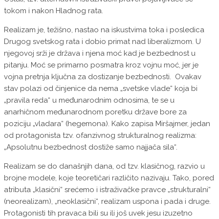
tokom i nakon Hladnog rata.
Realizam je, težišno, nastao na iskustvima toka i posledica
Drugog svetskog rata i dobio primat nad liberalizmom. U
njegovoj srži je država i njena moć kad je bezbednost u
pitanju. Moć se primarno posmatra kroz vojnu moć, jer je
vojna pretnja ključna za dostizanje bezbednosti. Ovakav
stav polazi od činjenice da nema „svetske vlade“ koja bi
„pravila reda“ u međunarodnim odnosima, te se u
anarhičnom međunarodnom poretku države bore za
poziciju „vladara“ (hegemona). Kako zapisa Miršajmer, jedan
od protagonista tzv. ofanzivnog strukturalnog realizma:
„Apsolutnu bezbednost dostiže samo najjača sila“.
Realizam se do današnjih dana, od tzv. klasičnog, razvio u
brojne modele, koje teoretičari različito nazivaju. Tako, pored
atributa „klasični“ srećemo i istraživačke pravce „strukturalni“
(neorealizam), „neoklasični“, realizam uspona i pada i druge.
Protagonisti tih pravaca bili su ili još uvek jesu izuzetno