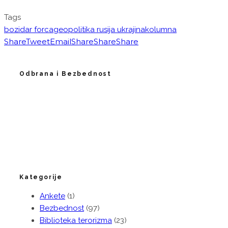
Tags
bozidar forca
geopolitika rusija ukrajina
kolumna
Share
Tweet
Email
Share
Share
Share
Odbrana i Bezbednost
Kategorije
Ankete
(1)
Bezbednost
(97)
Biblioteka terorizma
(23)