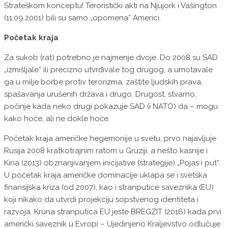
Strateškom konceptu! Teroristički akti na Njujork i Vašington
(11.09.2001) bili su samo „opomena“ Americi.
Početak kraja
Za sukob (rat) potrebno je najmenje dvoje. Do 2008 su SAD
„izmišljale“ ili precizno utvrđivale tog drugog, a umotavale
ga u milje borbe protiv terorizma, zaštite ljudskih prava,
spašavanja urušenih država i drugo. Drugost, stvarno,
počinje kada neko drugi pokazuje SAD (i NATO) da – mogu
kako hoće, ali ne dokle hoće.
Početak kraja američke hegemonije u svetu, prvo najavljuje
Rusija 2008 kratkotrajnim ratom u Gruziji, a nešto kasnije i
Kina (2013) obznanjivanjem inicijative (strategije) „Pojas i put“.
U početak kraja američke dominacije uklapa se i svetska
finansijska kriza (od 2007), kao i stranputice saveznika (EU)
koji nikako da utvrdi projekciju sopstvenog identiteta i
razvoja. Kruna stranputica EU jeste BREGZIT (2016) kada prvi
američki saveznik u Evropi – Ujedinjeno Kraljevstvo odlučuje