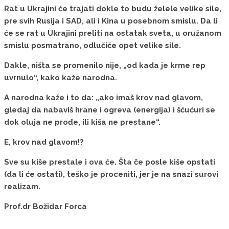
Rat u Ukrajini će trajati dokle to budu želele velike sile,
pre svih Rusija i SAD, ali i Kina u posebnom smislu. Da li
će se rat u Ukrajini preliti na ostatak sveta, u oružanom
smislu posmatrano, odlučiće opet velike sile.
Dakle, ništa se promenilo nije, „od kada je krme rep
uvrnulo“, kako kaže narodna.
A narodna kaže i to da: „ako imaš krov nad glavom,
gledaj da nabaviš hrane i ogreva (energija) i šćućuri se
dok oluja ne prođe, ili kiša ne prestane“.
E, krov nad glavom!?
Sve su kiše prestale i ova će. Šta če posle kiše opstati
(da li će ostati), teško je proceniti, jer je na snazi surovi
realizam.
Prof.dr Božidar Forca