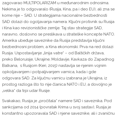
zagovarao MULTIPOLARIZAM u međunarodnim odnosima.
Nekima je to odgovaralo (Rusija, Kina, pa i deo EU), ali zna se
kome nije – SAD. U strategijama nacionalne bezbednosti
SAD dolazi do ogoljavanja namera. Ključni protivnik su Rusija
i Kina kao revizionističke zemlje. Taj stav strategije SAD,
naravno, doslovno se preslikava u strateške koncepte NATO.
Amerika ubeđuje saveznike da Rusija predstavlja ključni
bezbednosni problem, a Kina ekonomski. Prva na red dolazi
Rusija. Uspostavljanje „linija vatre“ – od Baltičkih država,
preko Beloruisije, Ukrajine, Moldavije, Kavkaza do Zapadnog
Balkana, s Rusijom (Keri, 2015) nastavlja se njenim vojnim
opkoljavanjem i potpaljivanjem varnica, kada i gde
odgovara SAD. Za ključnu varnicu izabrana je Ukrajina, iz
prostog razloga što to nije članica NATO i EU, a dovoljno je
„velika“ da trpi udar Rusije.
Svakakao, Rusija je „pročitala“ namere SAD i saveznika. Pod
sankcijama od 2014 (povratak Krima u svoj sastav), Rusija je
konstantno upozoravala SAD i njene saveznike, ali i zvaničnu