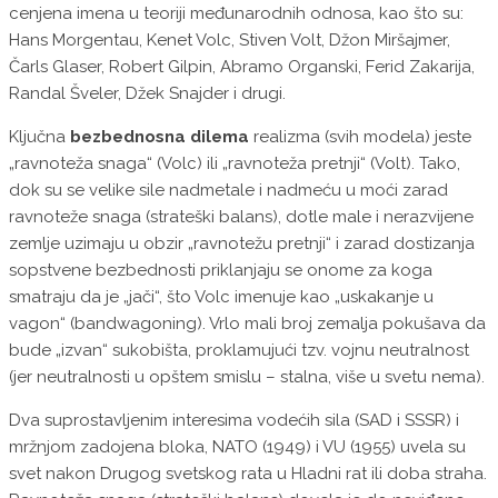
cenjena imena u teoriji međunarodnih odnosa, kao što su:
Hans Morgentau, Kenet Volc, Stiven Volt, Džon Miršajmer,
Čarls Glaser, Robert Gilpin, Abramo Organski, Ferid Zakarija,
Randal Šveler, Džek Snajder i drugi.
Ključna
bezbednosna dilema
realizma (svih modela) jeste
„ravnoteža snaga“ (Volc) ili „ravnoteža pretnji“ (Volt). Tako,
dok su se velike sile nadmetale i nadmeću u moći zarad
ravnoteže snaga (strateški balans), dotle male i nerazvijene
zemlje uzimaju u obzir „ravnotežu pretnji“ i zarad dostizanja
sopstvene bezbednosti priklanjaju se onome za koga
smatraju da je „jači“, što Volc imenuje kao „uskakanje u
vagon“ (bandwagoning). Vrlo mali broj zemalja pokušava da
bude „izvan“ sukobišta, proklamujući tzv. vojnu neutralnost
(jer neutralnosti u opštem smislu – stalna, više u svetu nema).
Dva suprostavljenim interesima vodećih sila (SAD i SSSR) i
mržnjom zadojena bloka, NATO (1949) i VU (1955) uvela su
svet nakon Drugog svetskog rata u Hladni rat ili doba straha.