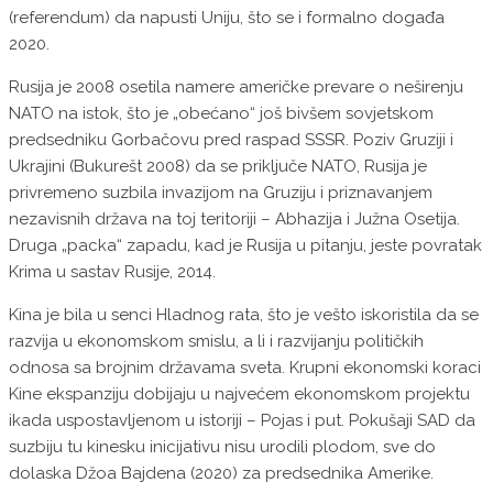
(referendum) da napusti Uniju, što se i formalno događa
2020.
Rusija je 2008 osetila namere američke prevare o neširenju
NATO na istok, što je „obećano“ još bivšem sovjetskom
predsedniku Gorbačovu pred raspad SSSR. Poziv Gruziji i
Ukrajini (Bukurešt 2008) da se priključe NATO, Rusija je
privremeno suzbila invazijom na Gruziju i priznavanjem
nezavisnih država na toj teritoriji – Abhazija i Južna Osetija.
Druga „packa“ zapadu, kad je Rusija u pitanju, jeste povratak
Krima u sastav Rusije, 2014.
Kina je bila u senci Hladnog rata, što je vešto iskoristila da se
razvija u ekonomskom smislu, a li i razvijanju političkih
odnosa sa brojnim državama sveta. Krupni ekonomski koraci
Kine ekspanziju dobijaju u najvećem ekonomskom projektu
ikada uspostavljenom u istoriji – Pojas i put. Pokušaji SAD da
suzbiju tu kinesku inicijativu nisu urodili plodom, sve do
dolaska Džoa Bajdena (2020) za predsednika Amerike.