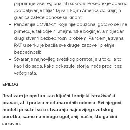
pripremi je više regionalnih sukoba. Posebno je opasno
„potpaljivanje fitilja“ Tajvan, kojim Amerika do krajnjih
granica zateže odnose sa Kinom;
Pandemija COVID-19, koja nije obuzdna, gotovo se i ne
primećuje, takodje ni „majmunske boginje“, a niti jedan
drugi stvarni bezbednosni problem. Pandemija zvana
RAT u senku je bacila sve druge izazove i pretnje
bezbednosti;
Stvaranje najnovijeg svetskog poretka je u toku, a to
kao i do sada, kako pokazuje istorija, neće proći bez
većeg rata.
EPILOG
Realizam je opstao kao ključni teorijski istraživački
pravac, ali i praksa međunarodnih odnosa. Svi njegovi
modeli prisutni su u stvaranju najnovijeg svetskog
poretka, samo na mnogo ogoljeniji način, što ga čini
surovim.