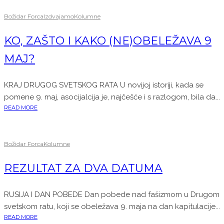
Božidar Forca
Izdvajamo
Kolumne
KO, ZAŠTO I KAKO (NE)OBELEŽAVA 9
MAJ?
KRAJ DRUGOG SVETSKOG RATA U novijoj istoriji, kada se
pomene 9. maj, asocijalcija je, najčešće i s razlogom, bila da...
READ MORE
Božidar Forca
Kolumne
REZULTAT ZA DVA DATUMA
RUSIJA I DAN POBEDE Dan pobede nad fašizmom u Drugom
svetskom ratu, koji se obeležava 9. maja na dan kapitulacije...
READ MORE