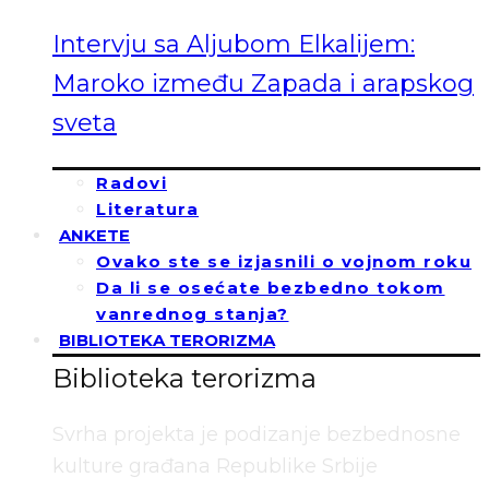
Intervju sa Aljubom Elkalijem:
Maroko između Zapada i arapskog
sveta
Radovi
Literatura
ANKETE
Ovako ste se izjasnili o vojnom roku
Da li se osećate bezbedno tokom
vanrednog stanja?
BIBLIOTEKA TERORIZMA
Biblioteka terorizma
Svrha projekta je podizanje bezbednosne
kulture građana Republike Srbije