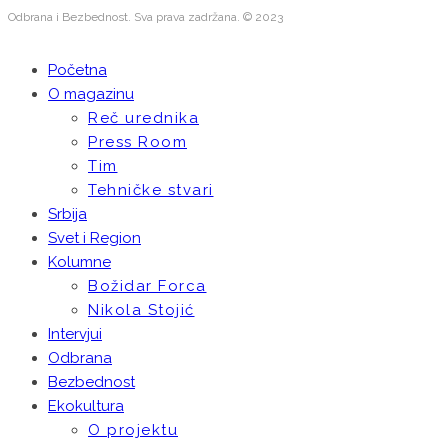
Odbrana i Bezbednost. Sva prava zadržana. © 2023
Početna
O magazinu
Reč urednika
Press Room
Tim
Tehničke stvari
Srbija
Svet i Region
Kolumne
Božidar Forca
Nikola Stojić
Intervjui
Odbrana
Bezbednost
Ekokultura
O projektu