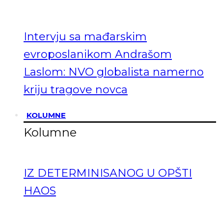
Intervju sa mađarskim
evroposlanikom Andrašom
Laslom: NVO globalista namerno
kriju tragove novca
KOLUMNE
Kolumne
IZ DETERMINISANOG U OPŠTI
HAOS