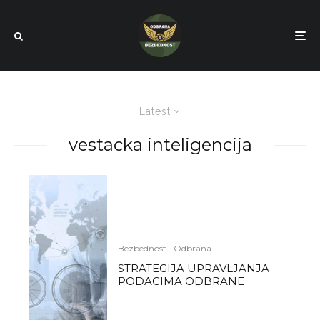
Latest
vestacka inteligencija
Bezbednost
Odbrana
STRATEGIJA UPRAVLJANJA
PODACIMA ODBRANE