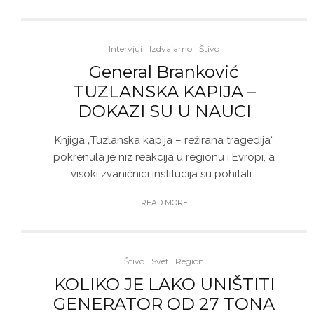
Intervjui
Izdvajamo
Štivo
General Branković
TUZLANSKA KAPIJA –
DOKAZI SU U NAUCI
Knjiga „Tuzlanska kapija – režirana tragedija“
pokrenula je niz reakcija u regionu i Evropi, a
visoki zvaničnici institucija su pohitali...
READ MORE
Štivo
Svet i Region
KOLIKO JE LAKO UNIŠTITI
GENERATOR OD 27 TONA