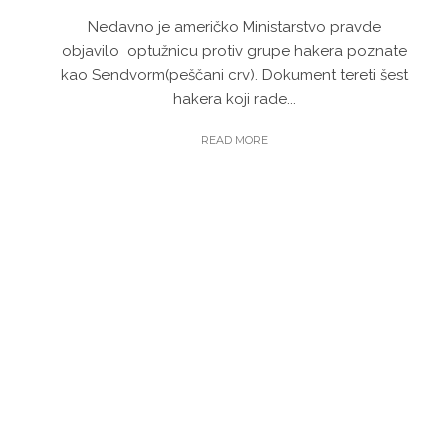
Nedavno je američko Ministarstvo pravde
objavilo optužnicu protiv grupe hakera poznate
kao Sendvorm(peščani crv). Dokument tereti šest
hakera koji rade...
READ MORE