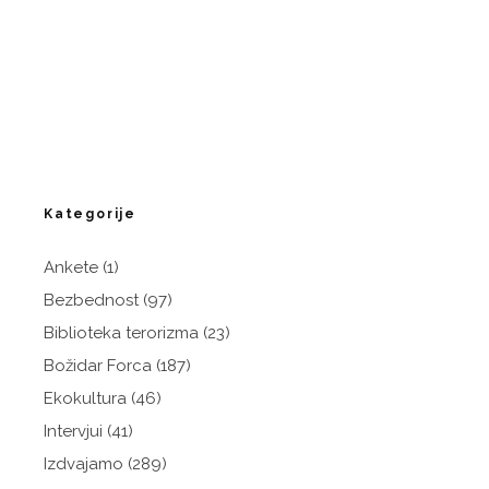
Kategorije
Ankete
(1)
Bezbednost
(97)
Biblioteka terorizma
(23)
Božidar Forca
(187)
Ekokultura
(46)
Intervjui
(41)
Izdvajamo
(289)