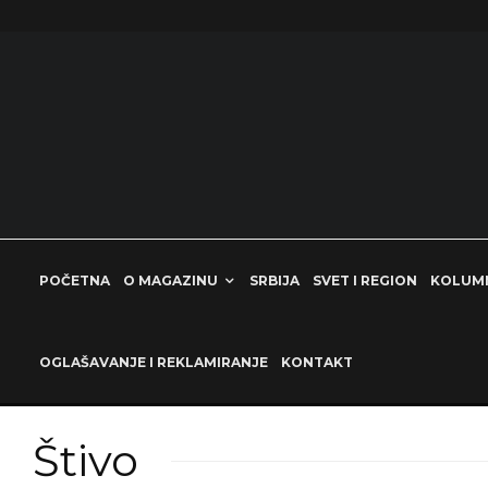
POČETNA
O MAGAZINU
SRBIJA
SVET I REGION
KOLUM
OGLAŠAVANJE I REKLAMIRANJE
KONTAKT
Štivo