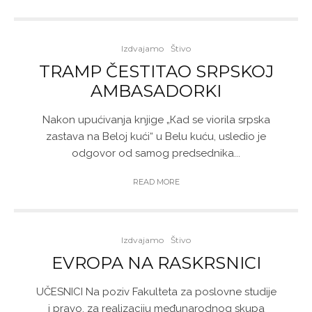
Izdvajamo
Štivo
TRAMP ČESTITAO SRPSKOJ
AMBASADORKI
Nakon upućivanja knjige „Кad se viorila srpska
zastava na Beloj kući“ u Belu kuću, usledio je
odgovor od samog predsednika...
READ MORE
Izdvajamo
Štivo
EVROPA NA RASKRSNICI
UČESNICI Na poziv Fakulteta za poslovne studije
i pravo, za realizaciju međunarodnog skupa