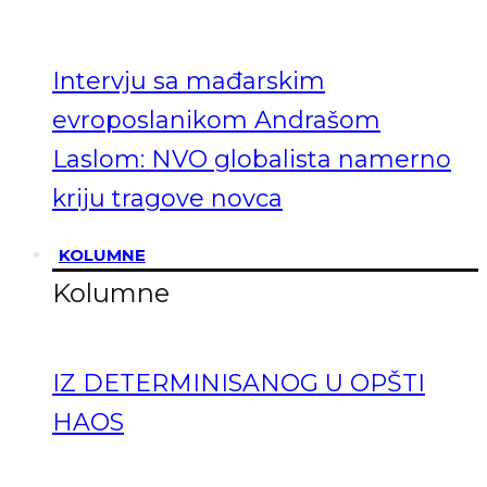
Intervju sa mađarskim
evroposlanikom Andrašom
Laslom: NVO globalista namerno
kriju tragove novca
KOLUMNE
Kolumne
IZ DETERMINISANOG U OPŠTI
HAOS