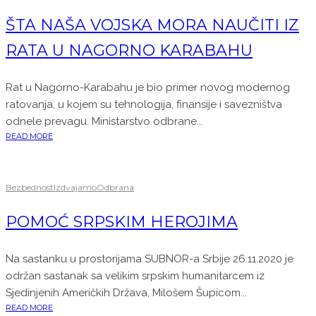
ŠTA NAŠA VOJSKA MORA NAUČITI IZ
RATA U NAGORNO KARABAHU
Rat u Nagorno-Karabahu je bio primer novog modernog
ratovanja, u kojem su tehnologija, finansije i savezništva
odnele prevagu. Ministarstvo odbrane...
READ MORE
Bezbednost
Izdvajamo
Odbrana
POMOĆ SRPSKIM HEROJIMA
Na sastanku u prostorijama SUBNOR-a Srbije 26.11.2020 je
održan sastanak sa velikim srpskim humanitarcem iz
Sjedinjenih Američkih Država, Milošem Šupicom...
READ MORE