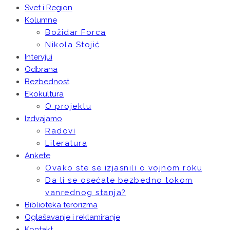
Svet i Region
Kolumne
Božidar Forca
Nikola Stojić
Intervjui
Odbrana
Bezbednost
Ekokultura
O projektu
Izdvajamo
Radovi
Literatura
Ankete
Ovako ste se izjasnili o vojnom roku
Da li se osećate bezbedno tokom
vanrednog stanja?
Biblioteka terorizma
Oglašavanje i reklamiranje
Kontakt