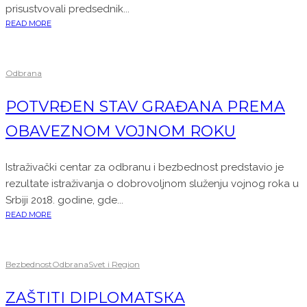
prisustvovali predsednik...
READ MORE
Odbrana
POTVRĐEN STAV GRAĐANA PREMA
OBAVEZNOM VOJNOM ROKU
Istraživački centar za odbranu i bezbednost predstavio je
rezultate istraživanja o dobrovoljnom služenju vojnog roka u
Srbiji 2018. godine, gde...
READ MORE
Bezbednost
Odbrana
Svet i Region
ZAŠTITI DIPLOMATSКA