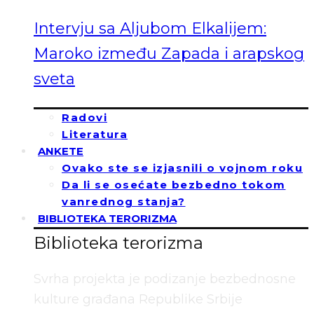
Intervju sa Aljubom Elkalijem:
Maroko između Zapada i arapskog
sveta
Radovi
Literatura
ANKETE
Ovako ste se izjasnili o vojnom roku
Da li se osećate bezbedno tokom
vanrednog stanja?
BIBLIOTEKA TERORIZMA
Biblioteka terorizma
Svrha projekta je podizanje bezbednosne
kulture građana Republike Srbije