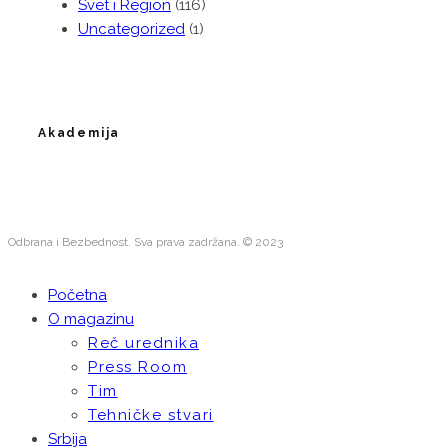
Svet i Region
(116)
Uncategorized
(1)
Akademija
Odbrana i Bezbednost. Sva prava zadržana. © 2023
Početna
O magazinu
Reč urednika
Press Room
Tim
Tehničke stvari
Srbija