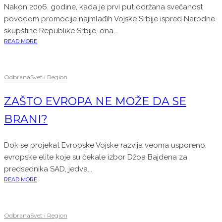
Nakon 2006. godine, kada je prvi put održana svečanost
povodom promocije najmlađih Vojske Srbije ispred Narodne
skupštine Republike Srbije, ona...
READ MORE
Odbrana
Svet i Region
ZAŠTO EVROPA NE MOŽE DA SE
BRANI?
Dok se projekat Evropske Vojske razvija veoma usporeno,
evropske elite koje su čekale izbor Džoa Bajdena za
predsednika SAD, jedva...
READ MORE
Odbrana
Svet i Region