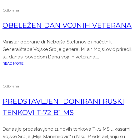
Odbrana
OBELEŽEN DAN VOJNIH VETERANA
Ministar odbrane dr Nebojša Stefanović i načelnik
Generalštaba Vojske Srbije general Milan Mojsilović priredili
su danas, povodom Dana vojnih veterana,...
READ MORE
Odbrana
PREDSTAVLJENI DONIRANI RUSKI
TENKOVI T-72 B1 MS
Danas je predstavljeno 11 novih tenkova T-72 MS u kasarni
Vojske Srbije „Mija Stanimirović“ u Nišu. Predstavljanju su