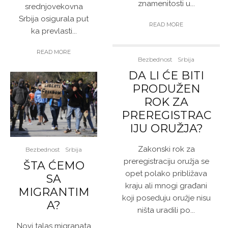
znamenitosti u...
srednjovekovna
Srbija osigurala put
READ MORE
ka prevlasti...
READ MORE
Bezbednost
Srbija
DA LI ĆE BITI
PRODUŽEN
ROK ZA
PREREGISTRAC
IJU ORUŽJA?
Zakonski rok za
Bezbednost
Srbija
preregistraciju oružja se
ŠTA ĆEMO
opet polako približava
SA
kraju ali mnogi građani
MIGRANTIM
koji poseduju oružje nisu
A?
ništa uradili po...
Novi talas migranata