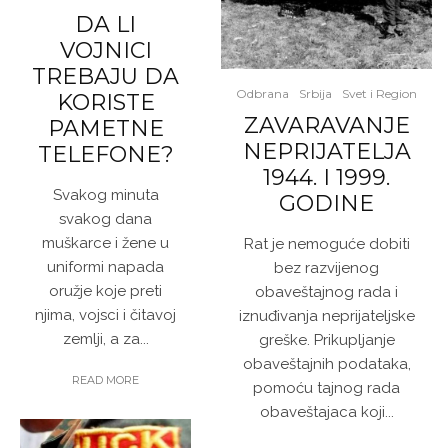
DA LI
VOJNICI
TREBAJU DA
Odbrana
Srbija
Svet i Region
KORISTE
ZAVARAVANJE
PAMETNE
NEPRIJATELJA
TELEFONE?
1944. I 1999.
Svakog minuta
GODINE
svakog dana
muškarce i žene u
Rat je nemoguće dobiti
uniformi napada
bez razvijenog
oružje koje preti
obaveštajnog rada i
njima, vojsci i čitavoj
iznuđivanja neprijateljske
zemlji, a za...
greške. Prikupljanje
obaveštajnih podataka,
READ MORE
pomoću tajnog rada
obaveštajaca koji...