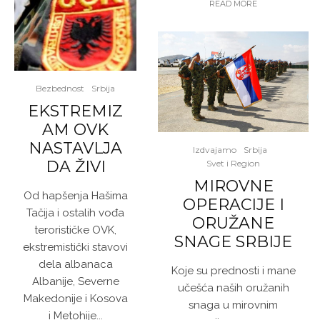
READ MORE
Bezbednost
Srbija
EKSTREMIZ
AM OVK
NASTAVLJA
Izdvajamo
Srbija
DA ŽIVI
Svet i Region
MIROVNE
Od hapšenja Hašima
OPERACIJE I
Tačija i ostalih vođa
ORUŽANE
terorističke OVK,
SNAGE SRBIJE
ekstremistički stavovi
dela albanaca
Koje su prednosti i mane
Albanije, Severne
učešća naših oružanih
Makedonije i Kosova
snaga u mirovnim
i Metohije...