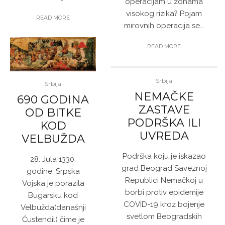
operacijam u zonama
visokog rizika? Pojam
READ MORE
mirovnih operacija se...
READ MORE
Srbija
Srbija
NEMAČKE
690 GODINA
ZASTAVE
OD BITKE
PODRŠKA ILI
KOD
UVREDA
VELBUŽDA
Podrška koju je iskazao
28. Jula 1330.
grad Beograd Saveznoj
godine, Srpska
Republici Nemačkoj u
Vojska je porazila
borbi protiv epidemije
Bugarsku kod
COVID-19 kroz bojenje
Velbužda(današnji
svetlom Beogradskih
Ćustendil) čime je