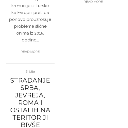
READ MORE
krenuo je iz Turske
ka Evropi i preti da
ponovo prouzrokuje
probleme slične
onima iz 2015.
godine...
READ MORE
Srbija
STRADANJE
SRBA,
JEVREJA,
ROMA I
OSTALIH NA
TERITORIJI
BIVŠE