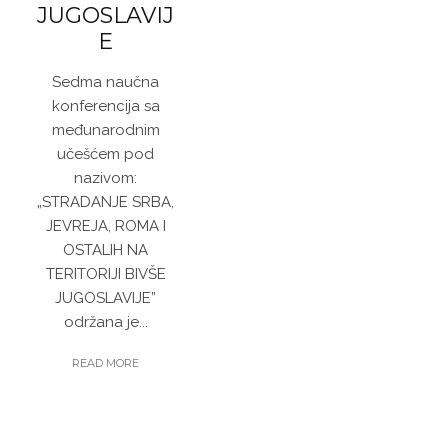
JUGOSLAVIJ
E
Sedma naučna
konferencija sa
međunarodnim
učešćem pod
nazivom:
„STRADANJE SRBA,
JEVREJA, ROMA I
OSTALIH NA
TERITORIJI BIVŠE
JUGOSLAVIJE”
održana je...
READ MORE