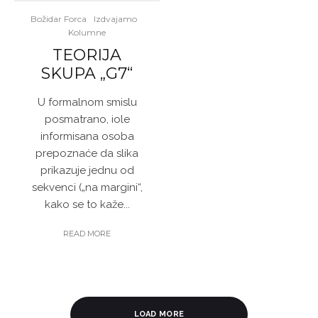
Božidar Forca
Izdvajamo
Kolumne
TEORIJA
SKUPA „G7“
U formalnom smislu
posmatrano, iole
informisana osoba
prepoznaće da slika
prikazuje jednu od
sekvenci („na margini“,
kako se to kaže...
READ MORE
LOAD MORE