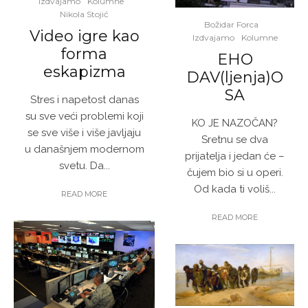
Izdvajamo
Kolumne
Nikola Stojić
Božidar Forca
Video igre kao
Izdvajamo
Kolumne
forma
EHO
eskapizma
DAV(ljenja)O
SA
Stres i napetost danas
su sve veći problemi koji
KO JE NAZOČAN?
se sve više i više javljaju
Sretnu se dva
u današnjem modernom
prijatelja i jedan će –
svetu. Da...
čujem bio si u operi.
Od kada ti voliš...
READ MORE
READ MORE