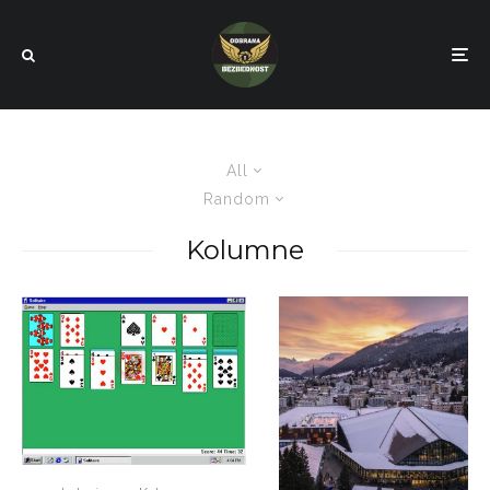
All
Random
Kolumne