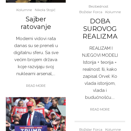
Bezbednost
Kolumne
Nikola Stojić
Božidar Forca
Kolumne
Sajber
DOBA
ratovanje
SUROVOG
REALIZMA
Moderni vidovi rata
danas su se preneli u
REALIZAM I
digitalnu sferu. Sa sve
NJEGOVI MODELI
većim brojem država
Istorija + teorija =
koje razvijaju svoj
realnost. Ili, kako
nuklearni arsenal,...
zapisal Orvel: Ko
vlada istorijom,
READ MORE
vlada i
budućnošću....
READ MORE
Božidar Forca
Kolumne