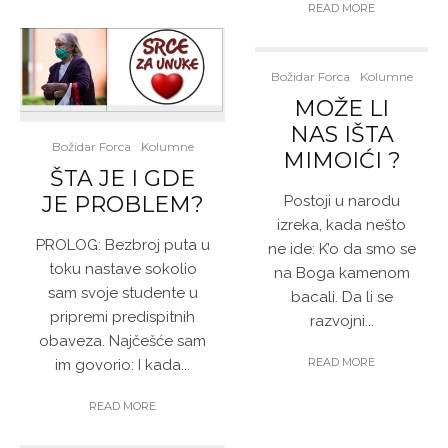
READ MORE
Božidar Forca
Kolumne
MOŽE LI
NAS IŠTA
Božidar Forca
Kolumne
MIMOIĆI ?
ŠTA JE I GDE
JE PROBLEM?
Postoji u narodu
izreka, kada nešto
PROLOG: Bezbroj puta u
ne ide: K’o da smo se
toku nastave sokolio
na Boga kamenom
sam svoje studente u
bacali. Da li se
pripremi predispitnih
razvojni...
obaveza. Najčešće sam
READ MORE
im govorio: I kada...
READ MORE