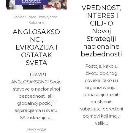
VREDNOST,
INTERES I
Božidar Forca
Izdvajamo
CILJ- O
Kolumne
Novoj
ANGLOSAKSO
Strategiji
NCI,
nacionalne
EVROAZIJA I
bezbednosti
OSTATAK
SVETA
Postoje, kako u
životu običnog
TRAMP I
čoveka, tako i u
ANGLOSAKSONCI Svoje
organizovanju i
stavove o nacionalnoj
ponašanju raznih
bezbednosti, ali i
društvenih
globalnoj poziciji i
subjekata, odredjeni
aspiracijama u svetu,
pojmovi koji imaju
SAD iskazuju u...
veliki...
READ MORE