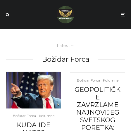
Latest
Božidar Forca
Božidar Forca
Kolumne
GEOPOLITIČK
E
ZAVRZLAME
NAJNOVIJEG
Božidar Forca
Kolumne
SVETSKOG
KUDA IDE
PORETKA: