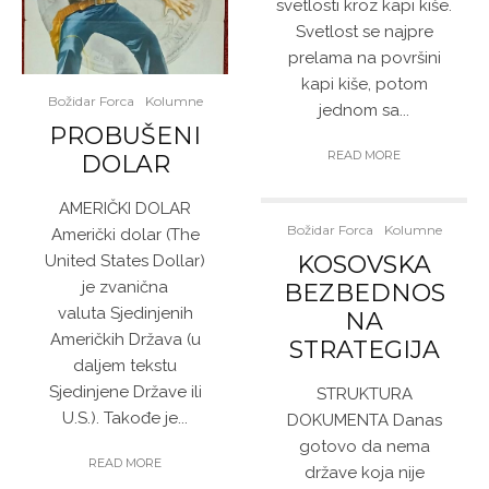
svetlosti kroz kapi kiše.
Svetlost se najpre
prelama na površini
kapi kiše, potom
Božidar Forca
Kolumne
jednom sa...
PROBUŠENI
READ MORE
DOLAR
AMERIČKI DOLAR
Božidar Forca
Kolumne
Američki dolar (The
KOSOVSKA
United States Dollar)
je zvanična
BEZBEDNOS
valuta Sjedinjenih
NA
Američkih Država (u
STRATEGIJA
daljem tekstu
Sjedinjene Države ili
STRUKTURA
U.S.). Takođe je...
DOKUMENTA Danas
gotovo da nema
READ MORE
države koja nije