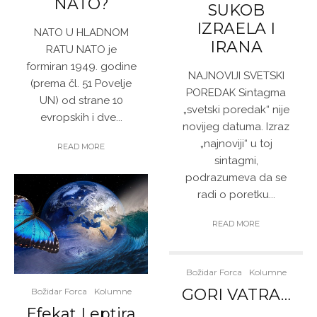
NATO?
SUKOB
IZRAELA I
NATO U HLADNOM
IRANA
RATU NATO je
formiran 1949. godine
NAJNOVIJI SVETSKI
(prema čl. 51 Povelje
POREDAK Sintagma
UN) od strane 10
„svetski poredak“ nije
evropskih i dve...
novijeg datuma. Izraz
„najnoviji“ u toj
READ MORE
sintagmi,
podrazumeva da se
radi o poretku...
READ MORE
Božidar Forca
Kolumne
GORI VATRA…
Božidar Forca
Kolumne
Efekat Leptira