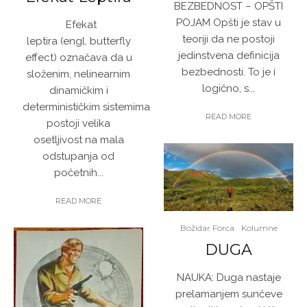
BEZBEDNOST – OPŠTI
POJAM Opšti je stav u
Efekat
teoriji da ne postoji
leptira (engl. butterfly
jedinstvena definicija
effect) označava da u
bezbednosti. To je i
složenim, nelinearnim
logično, s...
dinamičkim i
determinističkim sistemima
READ MORE
postoji velika
osetljivost na mala
odstupanja od
početnih...
READ MORE
Božidar Forca
Kolumne
DUGA
NAUKA: Duga nastaje
prelamanjem sunčeve