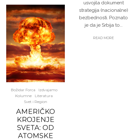
usvojila dokument
strategija (nacionalne)
bezbednosti. Poznato
je da je Srbija to...
READ MORE
Božidar Forca
Izdvajamo
Kolumne
Literatura
Svet i Region
AMERIČKO
KROJENJE
SVETA: OD
ATOMSKE